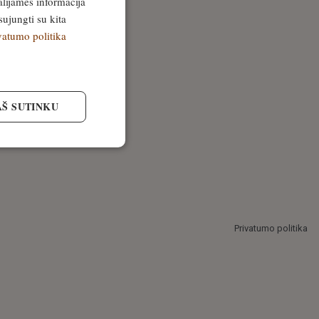
alijamės informacija
sujungti su kita
vatumo politika
AŠ SUTINKU
Privatumo politika