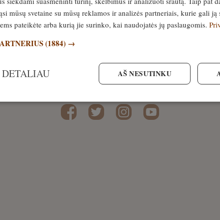
siekdami suasmeninti turinį, skelbimus ir analizuoti srautą. Taip pat d
 patarimai. Lapės aportas
si mūsų svetaine su mūsų reklamos ir analizės partneriais, kurie gali ją 
iniam šuniui
jiems pateikėte arba kurią jie surinko, kai naudojatės jų paslaugomis.
Pri
. rugsėjis, 2021
PARTNERIUS
(1884) →
 DETALIAU
AŠ NESUTINKU