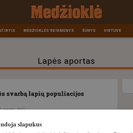
ATIRTIS
MEDŽIOKLĖS REIKMENYS
ŠUNYS
VIRTUVĖ
Lapės aportas
s svarbą lapių populiacijos
4. vasaris, 2022
naudoja slapukus