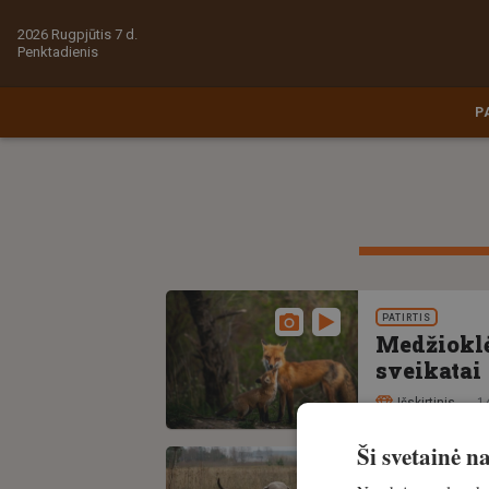
2026 Rugpjūtis 7 d.
Penktadienis
P
PATIRTIS
Medžioklė
sveikatai
Išskirtinis
1
Ši svetainė 
ŠUNYS