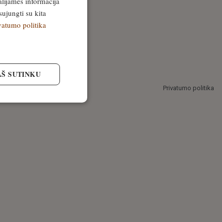
alijamės informacija
sujungti su kita
vatumo politika
AŠ SUTINKU
Privatumo politika