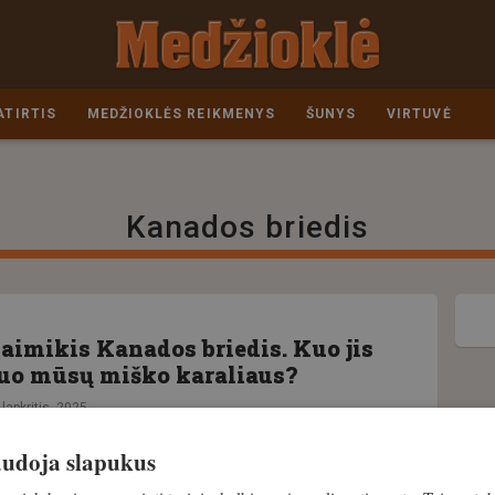
ATIRTIS
MEDŽIOKLĖS REIKMENYS
ŠUNYS
VIRTUVĖ
Kanados briedis
laimikis Kanados briedis. Kuo jis
nuo mūsų miško karaliaus?
 lapkritis, 2025
naudoja slapukus