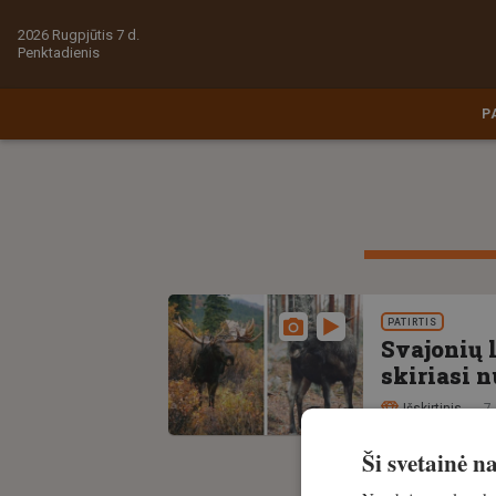
2026 Rugpjūtis 7 d.
Penktadienis
P
PATIRTIS
Svajonių 
skiriasi 
Išskirtinis
7.
Ši svetainė 