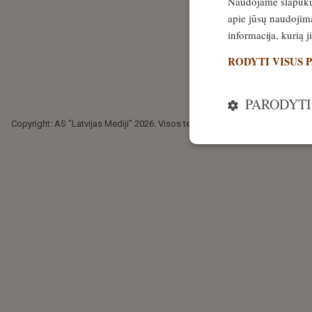
Naudojame slapukus 
apie jūsų naudojimą
informacija, kurią 
RODYTI VISUS 
PARODYTI
Copyright: AS "Latvijas Mediji" 2026. Visos teisės saugomos.