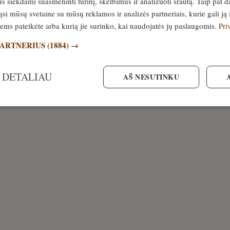
siekdami suasmeninti turinį, skelbimus ir analizuoti srautą. Taip pat d
si mūsų svetaine su mūsų reklamos ir analizės partneriais, kurie gali ją 
jiems pateikėte arba kurią jie surinko, kai naudojatės jų paslaugomis.
Pri
PARTNERIUS
(1884) →
 DETALIAU
AŠ NESUTINKU