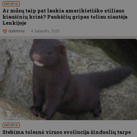
PATIRTIS
Ar mūsų taip pat laukia amerikietiško stiliaus
kiaušinių krizė? Paukščių gripas toliau siautėja
Lenkijoje
Išskirtinis
4. balandis, 2025
PATIRTIS
Stebima tolesnė viruso evoliucija žinduolių tarpe