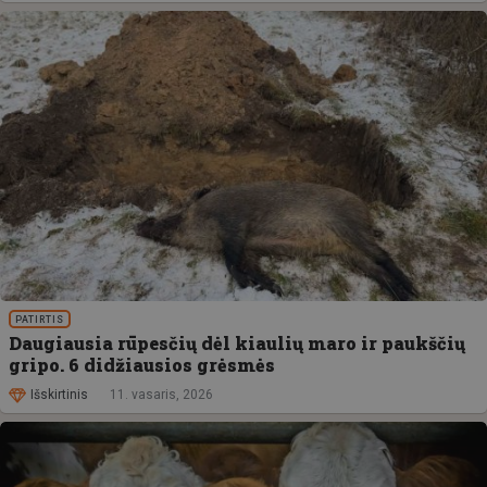
PATIRTIS
Daugiausia rūpesčių dėl kiaulių maro ir paukščių
gripo. 6 didžiausios grėsmės
Išskirtinis
11. vasaris, 2026