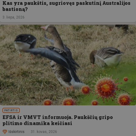
Kas yra paukštis, sugriovęs paskutinį Australijos
bastioną?
3. liepa, 2026
PATIRTIS
EFSA ir VMVT informuoja. Paukščių gripo
plitimo dinamika keičiasi
Išskirtinis
31. kovas, 2026