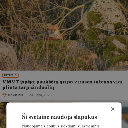
PATIRTIS
VMVT įspėja: paukščių gripo virusas intensyviai
plinta tarp žinduolių
Išskirtinis
28. liepa, 2023
×
Ši svetainė naudoja slapukus
Naudojame slapukus siekdami suasmeninti