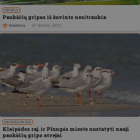
PATIRTIS
Paukščių gripas iš žuvinto nesitraukia
Išskirtinis
27. birželis, 2023
UNCATEGORIZED
Klaipėdos raj. ir Plungės mieste nustatyti nauji
paukščių gripo atvejai