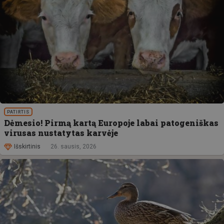
PATIRTIS
Dėmesio! Pirmą kartą Europoje labai patogeniškas
virusas nustatytas karvėje
Išskirtinis
26. sausis, 2026