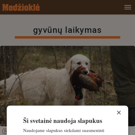
gyvūnų laikymas
×
Ši svetainė naudoja slapukus
Naudojame slapukus siekdami suasmeninti
PATIRTIS