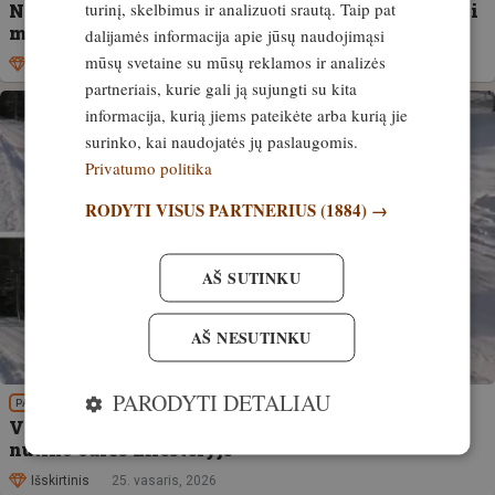
turinį, skelbimus ir analizuoti srautą. Taip pat
Nauji ES reikalavimai šunų gerovei. Ką turi žinoti
medžiotojai
dalijamės informacija apie jūsų naudojimąsi
mūsų svetaine su mūsų reklamos ir analizės
Išskirtinis
30. balandis, 2026
partneriais, kurie gali ją sujungti su kita
informacija, kurią jiems pateikėte arba kurią jie
surinko, kai naudojatės jų paslaugomis.
Privatumo politika
RODYTI VISUS PARTNERIUS
(1884) →
AŠ SUTINKU
AŠ NESUTINKU
PARODYTI DETALIAU
PATIRTIS
VIDEO! Apsimetė šernu ir gąsdino vietinius. Kas
nutiko Jūrės miestelyje
Išskirtinis
25. vasaris, 2026