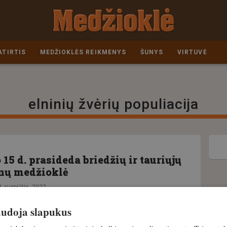
ATIRTIS
MEDŽIOKLĖS REIKMENYS
ŠUNYS
VIRTUVĖ
elninių žvėrių populiacija
15 d. prasideda briedžių ir tauriųjų
inų medžioklė
. rugpjūtis, 2022
naudoja slapukus