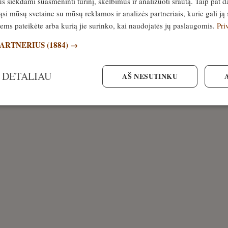
siekdami suasmeninti turinį, skelbimus ir analizuoti srautą. Taip pat d
si mūsų svetaine su mūsų reklamos ir analizės partneriais, kurie gali ją 
jiems pateikėte arba kurią jie surinko, kai naudojatės jų paslaugomis.
Pri
PARTNERIUS
(1884) →
 DETALIAU
AŠ NESUTINKU