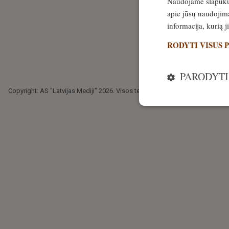
Naudojame slapukus 
apie jūsų naudojimą
informacija, kurią 
RODYTI VISUS 
PARODYTI
Copyright: AS "Latvijas Mediji" 2026. Visos teisės saugomos.