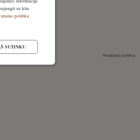
alijamės informacija
sujungti su kita
vatumo politika
AŠ SUTINKU
Privatumo politika