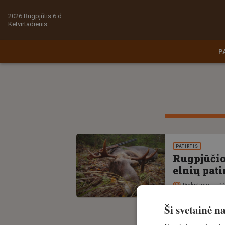
2026 Rugpjūtis 6 d.
Ketvirtadienis
P
PATIRTIS
Rugpjūčio 
elnių pat
Išskirtinis
13
Ši svetainė 