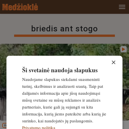
briedis ant stogo
×
Ši svetainė naudoja slapukus
Naudojame slapukus siekdami suasmeninti
turinį, skelbimus ir analizuoti srautą. Taip pat
dalijamės informacija apie jūsų naudojimąsi
mūsų svetaine su mūsų reklamos ir analizės
partneriais, kurie gali ją sujungti su kita
informacija, kurią jiems pateikėte arba kurią jie
surinko, kai naudojatės jų paslaugomis.
PATIRTIS
Privatumo politika