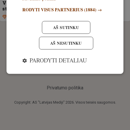
Vaizdo įrašas. Taline užfiksuotas ant pašiūrės
stogo vaikštantis briedis
RODYTI VISUS PARTNERIUS
(1884) →
Išskirtinis
2. birželis, 2022
AŠ SUTINKU
AŠ NESUTINKU
PARODYTI DETALIAU
Privatumo politika
Copyright: AS "Latvijas Mediji" 2026. Visos teisės saugomos.