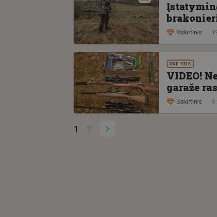
Įstatyminė
brakonier
Išskirtinis
1
PATIRTIS
VIDEO! Ne
garaže ras
Išskirtinis
9
1
2