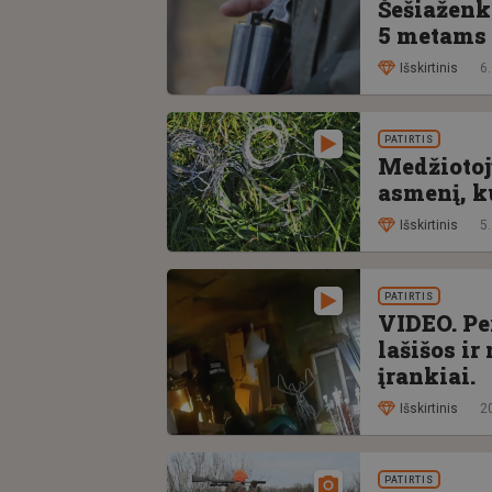
Šešiaženk
5 metams
Išskirtinis
6.
PATIRTIS
Medžiotoj
asmenį, k
Išskirtinis
5.
PATIRTIS
VIDEO. Per
lašišos ir
įrankiai.
Išskirtinis
2
PATIRTIS