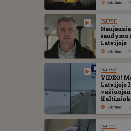
Išskirtinis
1
PATIRTIS
Naujausia 
šaudymo į
Latvijoje
Išskirtinis
1
PATIRTIS
VIDEO! Med
Latvijoje 
važiuojanč
Kaltinink
Išskirtinis
1
PATIRTIS