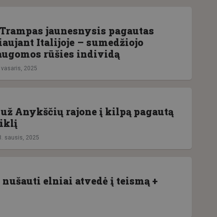
Trampas jaunesnysis pagautas
aujant Italijoje – sumedžiojo
saugomos rūšies individą
 vasaris, 2025
 už Anykščių rajone į kilpą pagautą
iklį
8. sausis, 2025
nušauti elniai atvedė į teismą +