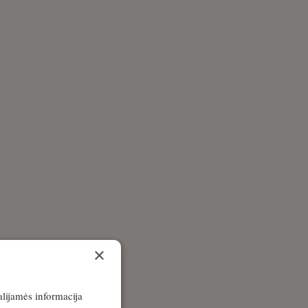
×
alijamės informacija