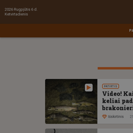
2026 Rugpjūtis 6 d.
Ketvirtadienis
P
PATIRTIS
Video! Ka
keliai pa
brakonier
Išskirtinis
21