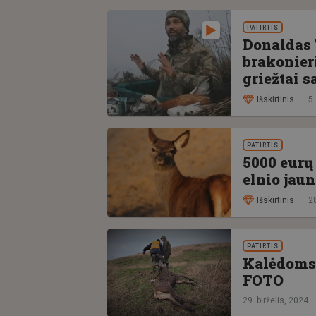
PATIRTIS
Donaldas 
brakonieri
griežtai 
Išskirtinis
5.
PATIRTIS
5000 eurų
elnio jaun
Išskirtinis
2
PATIRTIS
Kalėdoms 
FOTO
29. birželis, 2024