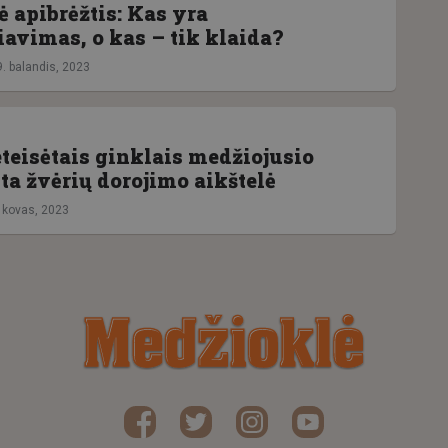
 apibrėžtis: Kas yra
iavimas, o kas – tik klaida?
9. balandis, 2023
teisėtais ginklais medžiojusio
ta žvėrių dorojimo aikštelė
. kovas, 2023