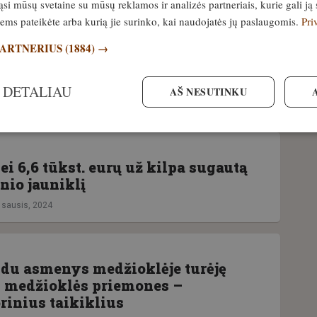
si mūsų svetaine su mūsų reklamos ir analizės partneriais, kurie gali ją 
jiems pateikėte arba kurią jie surinko, kai naudojatės jų paslaugomis.
Pri
PARTNERIUS
(1884) →
D inspektorių prietaisai ir metodai
su brakonieriais
 DETALIAU
AŠ NESUTINKU
0. sausis, 2024
i 6,6 tūkst. eurų už kilpa sugautą
lnio jauniklį
. sausis, 2024
 du asmenys medžioklėje turėję
s medžioklės priemones –
rinius taikiklius