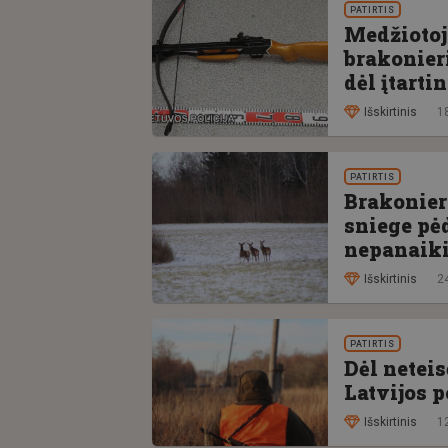
PATIRTIS
Medžiotoj
brakonier
dėl įtarti
Išskirtinis
18
PATIRTIS
Brakonieri
sniege pė
nepanaik
Išskirtinis
24
PATIRTIS
Dėl netei
Latvijos p
Išskirtinis
12