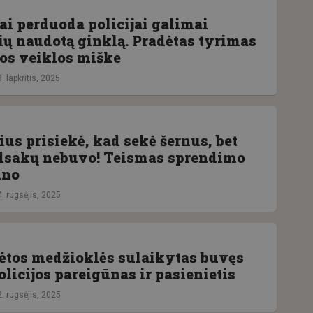
ai perduoda policijai galimai
ių naudotą ginklą. Pradėtas tyrimas
nos veiklos miške
. lapkritis, 2025
us prisiekė, kad sekė šernus, bet
dsakų nebuvo! Teismas sprendimo
ino
. rugsėjis, 2025
sėtos medžioklės sulaikytas buvęs
olicijos pareigūnas ir pasienietis
. rugsėjis, 2025