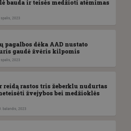
lė bauda ir teisės medžioti atėmimas
 spalis, 2023
ų pagalbos dėka AAD nustato
uris gaudė žvėris kilpomis
 spalis, 2023
 reidą rastos tris žeberklu nudurtas
 neteisėti žvejybos bei medžioklės
0. balandis, 2023