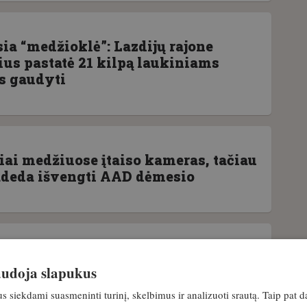
ia “medžioklė”: Lazdijų rajone
ius pastatė 21 kilpą laukiniams
 gaudyti
iai medžiuose įtaiso kameras, tačiau
padeda išvengti AAD dėmesio
 medžiotojai sučiupo
naudoja slapukus
iavimu įtariamą iki dantų ginkluotą
siekdami suasmeninti turinį, skelbimus ir analizuoti srautą. Taip pat d