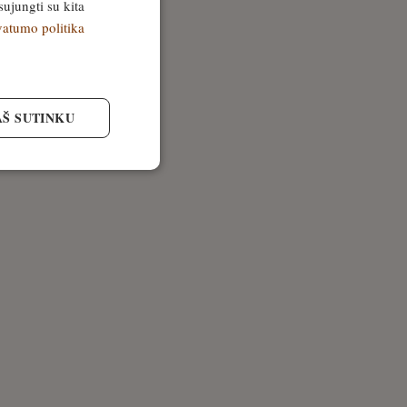
sujungti su kita
vatumo politika
AŠ SUTINKU