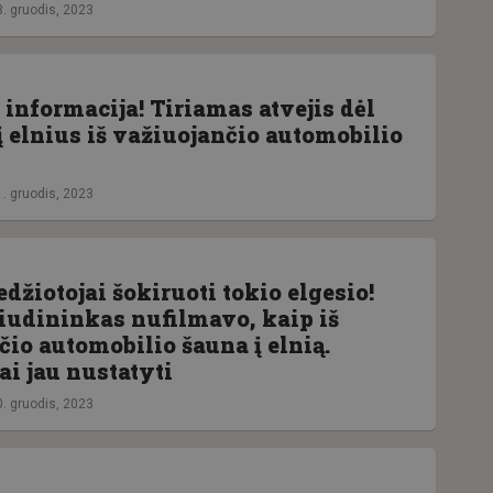
3. gruodis, 2023
informacija! Tiriamas atvejis dėl
 elnius iš važiuojančio automobilio
1. gruodis, 2023
žiotojai šokiruoti tokio elgesio!
liudininkas nufilmavo, kaip iš
io automobilio šauna į elnią.
ai jau nustatyti
0. gruodis, 2023