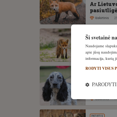
Ar Lietuvo
pasiutligė
Išskirtinis
25
Ši svetainė 
PATIRTIS
Ukraina n
Naudojame slapukus 
Pasaulio 
apie jūsų naudojimą
Išskirtinis
21
informacija, kurią 
RODYTI VISUS 
ŠUNYS
Augintinia
PARODYTI
plūsta į L
griežtini
Išskirtinis
14
PATIRTIS