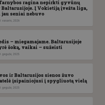
Tarnybos ragina nepirkti gyvūnų
 Baltarusijoje. Į Vokietiją įvežta liga,
n jau seniai nebuvo
8. vasaris, 2026
edis – miegamajame. Baltarusijoje
rė šoką, vaikai – sužeisti
9. gegužė, 2025
vos ir Baltarusijos sienos žuvo
atelė įsipainiojusi į spygliuotą vielą
8. gegužė, 2025