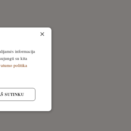
×
alijamės informacija
sujungti su kita
vatumo politika
AŠ SUTINKU