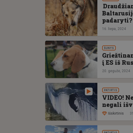
Draudžiama
Baltarusij
padaryti?
16. liepa, 2024
ŠUNYS
Griežtina
į ES iš Ru
20. gegužė, 2024
PATIRTIS
VIDEO! Ne
negali išv
Išskirtinis
31
PATIRTIS