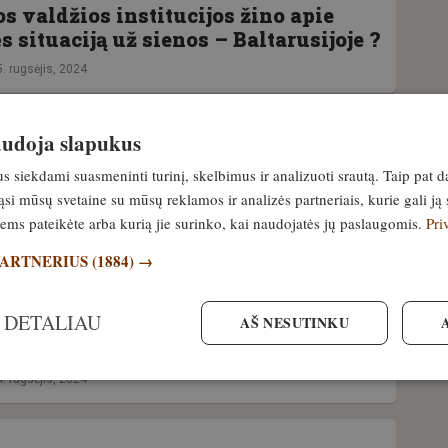
s valdžios institucijos žino apie
s situaciją už sienos – Baltarusijoje ?
. rugsėjis, 2024
naudoja slapukus
epranešė apie katastrofišką padėtį
siekdami suasmeninti turinį, skelbimus ir analizuoti srautą. Taip pat d
gyvūnų sveikatos organizacijai
si mūsų svetaine su mūsų reklamos ir analizės partneriais, kurie gali ją 
. rugsėjis, 2024
jiems pateikėte arba kurią jie surinko, kai naudojatės jų paslaugomis.
Pri
PARTNERIUS
(1884) →
i iš Rusijos ir Baltarusijos vis dar
 DETALIAU
AŠ NESUTINKU
ietuvą – tikimasi, kad ES
mai šį judėjimą sumažins
. rugsėjis, 2024