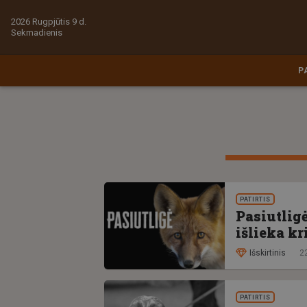
2026 Rugpjūtis 9 d.
Sekmadienis
P
PATIRTIS
Pasiutligė
išlieka kr
Išskirtinis
2
PATIRTIS