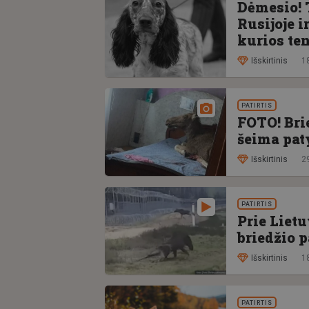
Dėmesio! 
Rusijoje ir
kurios te
Išskirtinis
1
PATIRTIS
FOTO! Bri
šeima paty
Išskirtinis
2
PATIRTIS
Prie Lietu
briedžio p
Išskirtinis
1
PATIRTIS