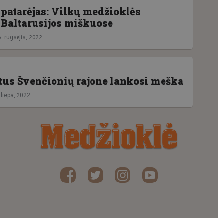
patarėjas: Vilkų medžioklės
Baltarusijos miškuose
. rugsėjis, 2022
tus Švenčionių rajone lankosi meška
 liepa, 2022