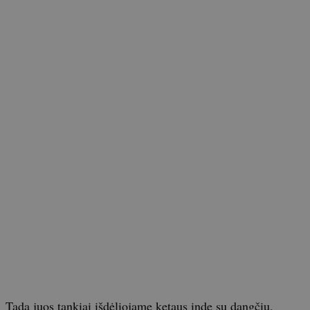
Tada juos tankiai išdėliojame ketaus inde su dangčiu,