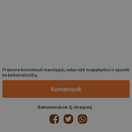
Prašome komentuoti mandagiai, nekurstyti neapykantos ir apsieiti
be keiksmažodžių.
Komentuok
Rekomenduok šį straipsnį