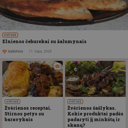
VIRTUVĖ
Elnienos čeburekai su žalumynais
Išskirtinis
11. liepa, 2026
VIRTUVĖ
VIRTUVĖ
Žvėrienos receptai.
Žvėrienos šašlykas.
Stirnos petys su
Kokie produktai padės
baravykais
padaryti jį minkštą ir
skanų?