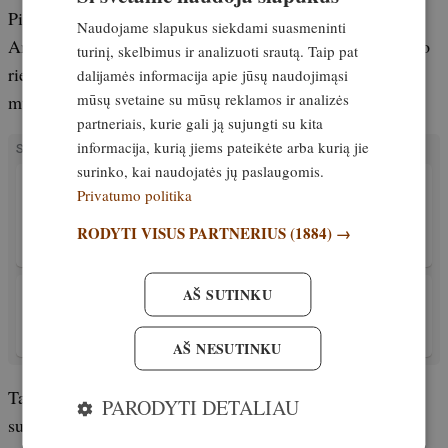
Pietryčių Azijoje, Rytų Afrikoje, Madagaskare ir Pietų
Naudojame slapukus siekdami suasmeninti
Amerikoje. Kaip prieskonis naudojami tiek muskatmedžio
turinį, skelbimus ir analizuoti srautą. Taip pat
riešutai, tiek džiovinta apsauginė žievelė (vadinama
dalijamės informacija apie jūsų naudojimąsi
mūsų svetaine su mūsų reklamos ir analizės
muskato žiedu).
partneriais, kurie gali ją sujungti su kita
informacija, kurią jiems pateikėte arba kurią jie
SUSIJĘ STRAIPSNIAI
surinko, kai naudojatės jų paslaugomis.
VIRTUVĖ
Privatumo politika
Mėsos atvėsinimas, supjaustymas,
brandinimas ir saugojimas
RODYTI VISUS PARTNERIUS
(1884) →
Išskirtinis
15. lapkritis, 2022
AŠ SUTINKU
VIRTUVĖ
Žvėrienos receptai. Šalta šerniena
13. lapkritis, 2021
AŠ NESUTINKU
Taip mėsa troškinama pusantros–dvi valandas. Tada
PARODYTI DETALIAU
suberiame smulkintus svogūnus ir česnakus. Prieš dedant