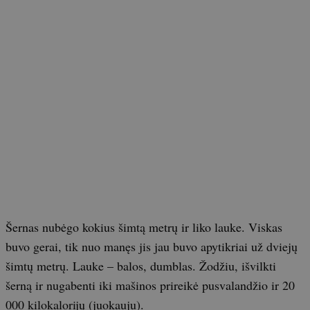
Šernas nubėgo kokius šimtą metrų ir liko lauke. Viskas
buvo gerai, tik nuo manęs jis jau buvo apytikriai už dviejų
šimtų metrų. Lauke – balos, dumblas. Žodžiu, išvilkti
šerną ir nugabenti iki mašinos prireikė pusvalandžio ir 20
000 kilokalorijų (juokauju).