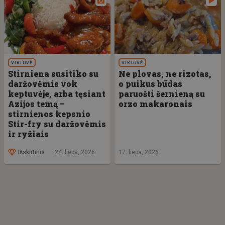
VIRTUVĖ
VIRTUVĖ
Stirniena susitiko su
Ne plovas, ne rizotas,
daržovėmis vok
o puikus būdas
keptuvėje, arba tęsiant
paruošti šernieną su
Azijos temą –
orzo makaronais
stirnienos kepsnio
Stir-fry su daržovėmis
ir ryžiais
Išskirtinis
24. liepa, 2026
17. liepa, 2026