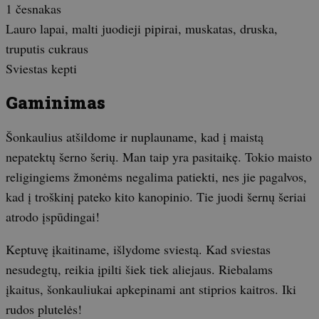
1 česnakas
Lauro lapai, malti juodieji pipirai, muskatas, druska,
truputis cukraus
Sviestas kepti
Gaminimas
Šonkaulius atšildome ir nuplauname, kad į maistą
nepatektų šerno šerių. Man taip yra pasitaikę. Tokio maisto
religingiems žmonėms negalima patiekti, nes jie pagalvos,
kad į troškinį pateko kito kanopinio. Tie juodi šernų šeriai
atrodo įspūdingai!
Keptuvę įkaitiname, išlydome sviestą. Kad sviestas
nesudegtų, reikia įpilti šiek tiek aliejaus. Riebalams
įkaitus, šonkauliukai apkepinami ant stiprios kaitros. Iki
rudos plutelės!