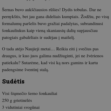
Šernas buvo aukščiausios rūšies! Dydis tobulas. Dar ne
pernykštis, bet jau gana dideliais kumpiais. Žodžiu, po visų
formalumų paršelis buvo gražiai padalytas, subrandinusi
šonkauliukus kaip vieną skaniausių dalių supjausčiau
patogiais gabalėliais ir sudėjau į maišelį.
O tada atėjo Naujieji metai… Reikia eiti į svečius pas
draugus, ir kuo juos galima nudžiuginti, jei ne žvėrienos
patiekalu? Sutarėme, kad visi ką nors gamins ir kartu
padengsime šventinį stalą.
Sudėtis
Visi šiųmečio šerno šonkauliai
250 g grietinėlės
3 vidutiniai svogūnai