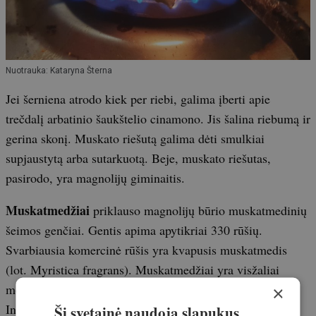
Nuotrauka: Kataryna Šterna
Jei šerniena atrodo kiek per riebi, galima įberti apie
trečdalį arbatinio šaukštelio cinamono. Jis šalina riebumą ir
gerina skonį. Muskato riešutą galima dėti smulkiai
supjaustytą arba sutarkuotą. Beje, muskato riešutas,
pasirodo, yra magnolijų giminaitis.
Muskatmedžiai
priklauso magnolijų būrio muskatmedinių
šeimos genčiai. Gentis apima apytikriai 330 rūšių.
Svarbiausia komercinė rūšis yra kvapusis muskatmedis
(lot. Myristica fragrans). Muskatmedžiai yra visžaliai
medžiai, kilę iš Molukų salų (Prieskonių salos)
×
Indonezijoje. Šiandien jie taip pat plačiai auginami
Ši svetainė naudoja slapukus