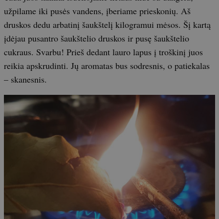
užpilame iki pusės vandens, įberiame prieskonių. Aš
druskos dedu arbatinį šaukštelį kilogramui mėsos. Šį kartą
įdėjau pusantro šaukštelio druskos ir pusę šaukštelio
cukraus. Svarbu! Prieš dedant lauro lapus į troškinį juos
reikia apskrudinti. Jų aromatas bus sodresnis, o patiekalas
– skanesnis.