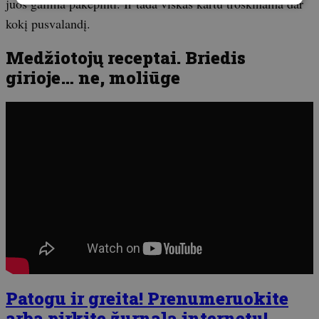
juos galima pakepinti. Ir tada viskas kartu troškinama dar
kokį pusvalandį.
Medžiotojų receptai. Briedis
girioje… ne, moliūge
Patogu ir greita! Prenumeruokite
arba pirkite žurnalą internetu!