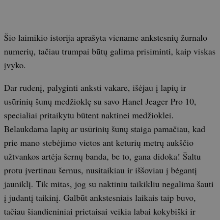
Šio laimikio istorija aprašyta viename ankstesnių žurnalo
numerių, tačiau trumpai būtų galima prisiminti, kaip viskas
įvyko.
Dar rudenį, palyginti anksti vakare, išėjau į lapių ir
usūrinių šunų medžioklę su savo Hanel Jeager Pro 10,
specialiai pritaikytu būtent naktinei medžioklei.
Belaukdama lapių ar usūrinių šunų staiga pamačiau, kad
prie mano stebėjimo vietos ant keturių metrų aukščio
užtvankos artėja šernų banda, be to, gana didoka! Šaltu
protu įvertinau šernus, nusitaikiau ir iššoviau į bėgantį
jauniklį. Tik mitas, jog su naktiniu taikikliu negalima šauti
į judantį taikinį. Galbūt ankstesniais laikais taip buvo,
tačiau šiandieniniai prietaisai veikia labai kokybiški ir