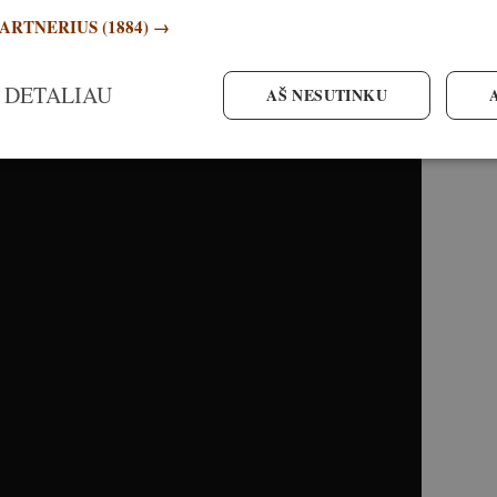
ybautojus
PARTNERIUS
(1884) →
 DETALIAU
AŠ NESUTINKU