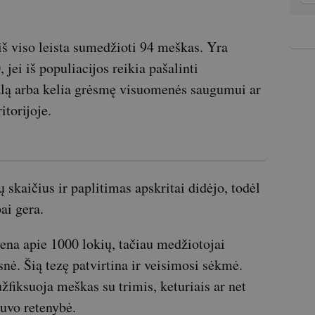
 iš viso leista sumedžioti 94 meškas. Yra
 jei iš populiacijos reikia pašalinti
alą arba kelia grėsmę visuomenės saugumui ar
itorijoje.
skaičius ir paplitimas apskritai didėjo, todėl
ai gera.
ena apie 1000 lokių, tačiau medžiotojai
esnė. Šią tezę patvirtina ir veisimosi sėkmė.
fiksuoja meškas su trimis, keturiais ar net
buvo retenybė.