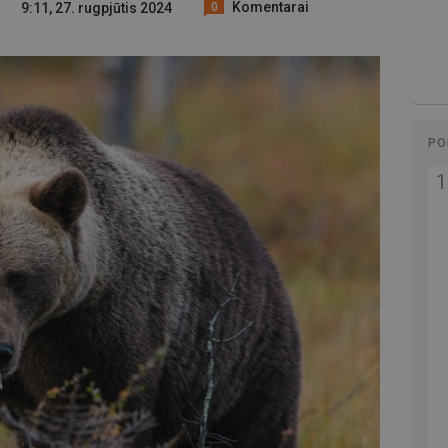
Komentarai
9:11, 27. rugpjūtis 2024
0
PO