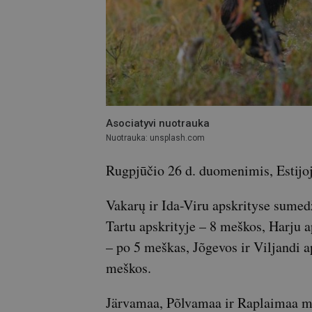
Asociatyvi nuotrauka
Nuotrauka: unsplash.com
Rugpjūčio 26 d. duomenimis, Estijoj
Vakarų ir Ida-Viru apskrityse sumed
Tartu apskrityje – 8 meškos, Harju a
– po 5 meškas, Jõgevos ir Viljandi a
meškos.
Järvamaa, Põlvamaa ir Raplaimaa me