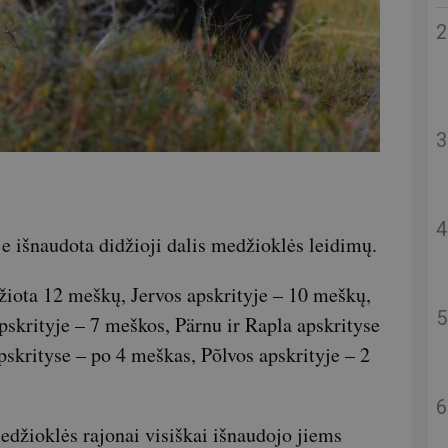
e išnaudota didžioji dalis medžioklės leidimų.
žiota 12 meškų, Jervos apskrityje – 10 meškų,
pskrityje – 7 meškos, Pärnu ir Rapla apskrityse
pskrityse – po 4 meškas, Põlvos apskrityje – 2
džioklės rajonai visiškai išnaudojo jiems