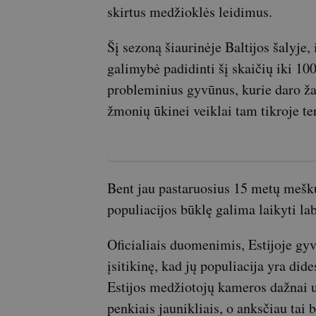
skirtus medžioklės leidimus.
Šį sezoną šiaurinėje Baltijos šalyje,
galimybė padidinti šį skaičių iki 100,
probleminius gyvūnus, kurie daro ž
žmonių ūkinei veiklai tam tikroje ter
Bent jau pastaruosius 15 metų meškų 
populiacijos būklę galima laikyti lab
Oficialiais duomenimis, Estijoje gyv
įsitikinę, kad jų populiacija yra did
Estijos medžiotojų kameros dažnai už
penkiais jaunikliais, o anksčiau tai 