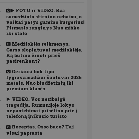
FOTO ir VIDEO. Kai
sumedžioto stirnino nebaisu, o
vaikai patys gamino burgerius!
Pirmasis renginys Nuo miško
iki stalo
Medžioklės reikmenys.
Garso slopintuvai medžioklėje.
Ką būtina žinoti prieš
pasirenkant?
Geriausi bok tipo
lygiavamzdžiai šautuvai 2026
metais. Nuo biudžetinių iki
premium klasės
VIDEO. Vos nesibaigė
tragedija. Rumunijoje lokys
nepastebimai prisėlino prie į
telefoną įnikusio turisto
Receptas. Osso buco? Tai
visai paprasta