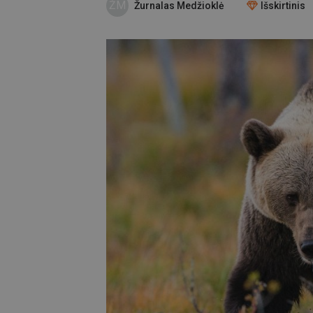
ŽM
Žurnalas Medžioklė
Išskirtinis