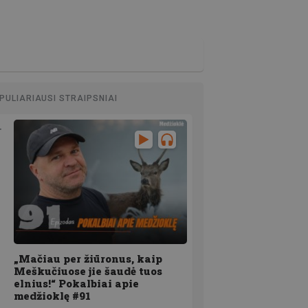
PULIARIAUSI STRAIPSNIAI
„Mačiau per žiūronus, kaip
Meškučiuose jie šaudė tuos
elnius!“ Pokalbiai apie
medžioklę #91