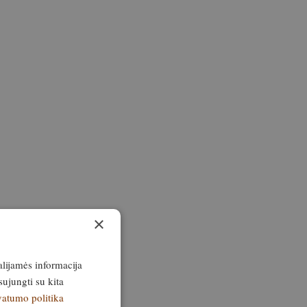
×
alijamės informacija
sujungti su kita
vatumo politika