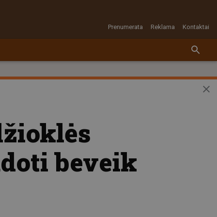
Prenumerata
Reklama
Kontaktai
džioklės
udoti beveik