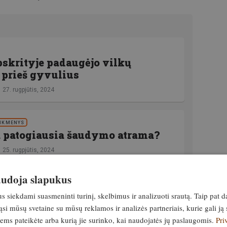
skrityje padaugėjo vilkų
 prieš gyvulius
27. rugpjūtis, 2024
EIKMENYS
a patogiausia šaudymo atrama?
25. rugpjūtis, 2024
naudoja slapukus
unikliais liaidžiama medžioti nuo rugpjūčio 1
siekdami suasmeninti turinį, skelbimus ir analizuoti srautą. Taip pat d
linant.
si mūsų svetaine su mūsų reklamos ir analizės partneriais, kurie gali ją 
jiems pateikėte arba kurią jie surinko, kai naudojatės jų paslaugomis.
Pri