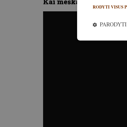
Kai meška persekioja gr
RODYTI VISUS 
PARODYTI