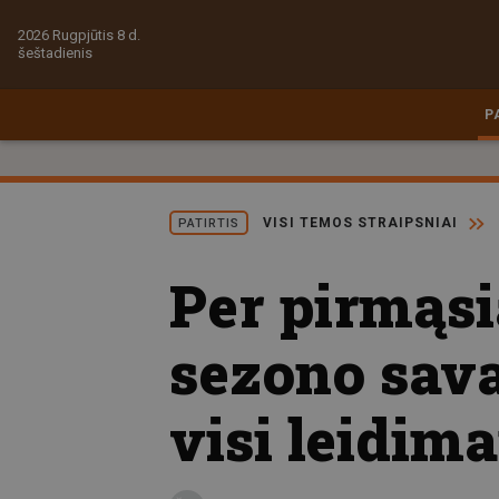
2026 Rugpjūtis 8 d.
šeštadienis
P
VISI TEMOS STRAIPSNIAI
PATIRTIS
Per pirmąsi
sezono sava
visi leidima