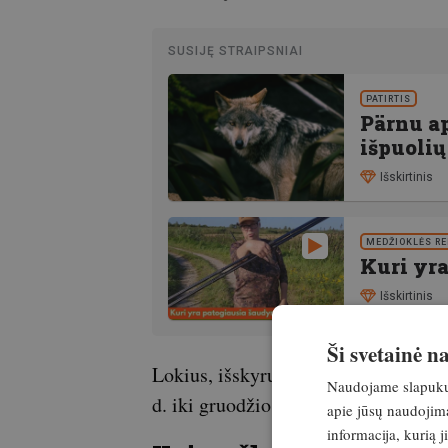
SUSIJĘ STRAIPSNIAI
PATIRTIS
Pärnu ap
išpuolių
Išskirtinis
MEDŽIOKLĖS R
Kuri yr
Išskirtinis
Ši svetainė 
Lokius, išskyrus lokių pateles su ja
Naudojame slapukus 
d. iki gruodžio 31 d. tykojant arba se
apie jūsų naudojimą
informacija, kurią 