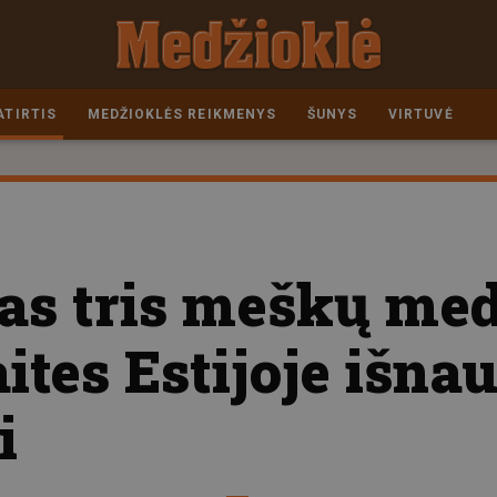
ATIRTIS
MEDŽIOKLĖS REIKMENYS
ŠUNYS
VIRTUVĖ
as tris meškų me
ites Estijoje išna
i