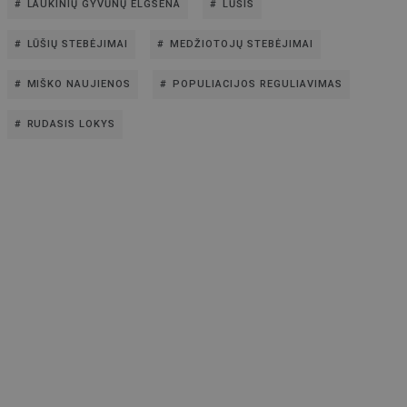
LAUKINIŲ GYVŪNŲ ELGSENA
LŪŠIS
LŪŠIŲ STEBĖJIMAI
MEDŽIOTOJŲ STEBĖJIMAI
MIŠKO NAUJIENOS
POPULIACIJOS REGULIAVIMAS
RUDASIS LOKYS