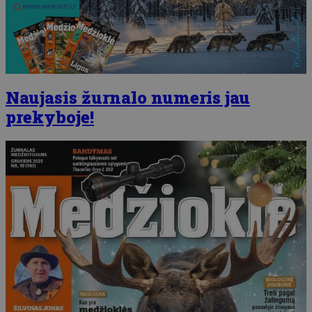
Naujasis žurnalo numeris jau
prekyboje!