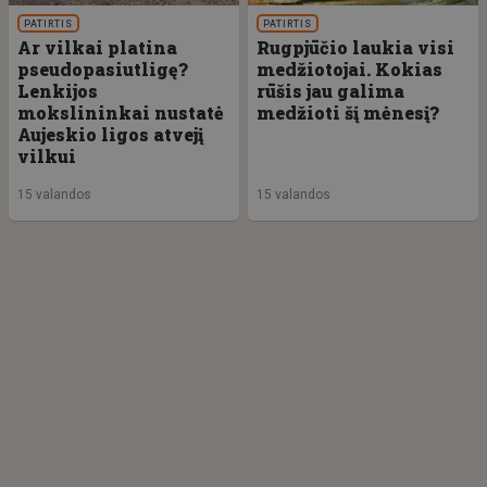
PATIRTIS
PATIRTIS
Ar vilkai platina
Rugpjūčio laukia visi
pseudopasiutligę?
medžiotojai. Kokias
Lenkijos
rūšis jau galima
mokslininkai nustatė
medžioti šį mėnesį?
Aujeskio ligos atvejį
vilkui
15 valandos
15 valandos