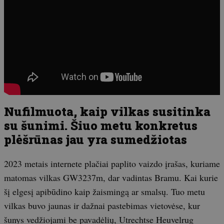
Nufilmuota, kaip vilkas susitinka
su šunimi. Šiuo metu konkretus
plėšrūnas jau yra sumedžiotas
2023 metais internete plačiai paplito vaizdo įrašas, kuriame
matomas vilkas GW3237m, dar vadintas Bramu. Kai kurie
šį elgesį apibūdino kaip žaismingą ar smalsų. Tuo metu
vilkas buvo jaunas ir dažnai pastebimas vietovėse, kur
šunys vedžiojami be pavadėlių, Utrechtse Heuvelrug