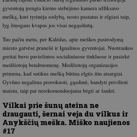
gyventojų įrengta kiemo stebėjimo kamera užfiksavo
mešką, kuri tyrinėja sodybą, uosto pastatus ir elgiasi taip,
lyg žmogaus kvapas jos visai negąsdintų.
Tuo pačiu metu, per Kalėdas, apie meškos pasirodymą
miesto gatvėse pranešė ir Ignalinos gyventojai. Nuotraukos
greitai buvo paviešintos socialiniuose tinkluose ir pasiekė
medžiotojų bendruomenę. Medžiotojų organizacijos
primena, kad sutikus mešką būtina elgtis itin atsargiai.
Gyvūno negalima provokuoti, gąsdinti, bandyti privilioti
maistu, taip pat nerekomenduojama bėgti ar šaukti.
Vilkai prie šunų ateina ne
draugauti, šernai veja du vilkus ir
Anykščių meška. Miško naujienos
#17