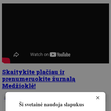
Skaitykite plačiau ir
prenumeruokite žurnalą
Medžioklė!
×
SUSIJĘ STRAIPSNIAI
Ši svetainė naudoja slapukus
PATIRTIS