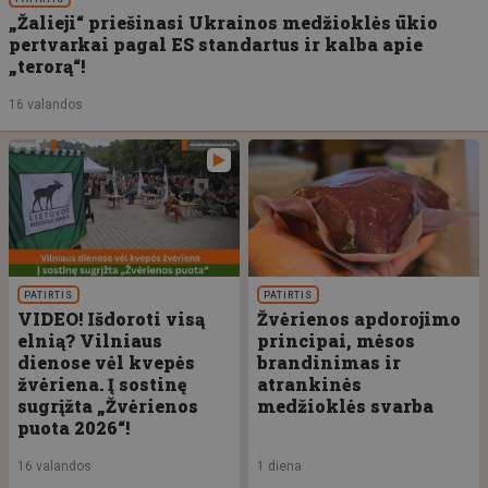
„Žalieji“ priešinasi Ukrainos medžioklės ūkio
pertvarkai pagal ES standartus ir kalba apie
„terorą“!
16 valandos
PATIRTIS
PATIRTIS
VIDEO! Išdoroti visą
Žvėrienos apdorojimo
elnią? Vilniaus
principai, mėsos
dienose vėl kvepės
brandinimas ir
žvėriena. Į sostinę
atrankinės
sugrįžta „Žvėrienos
medžioklės svarba
puota 2026“!
16 valandos
1 diena