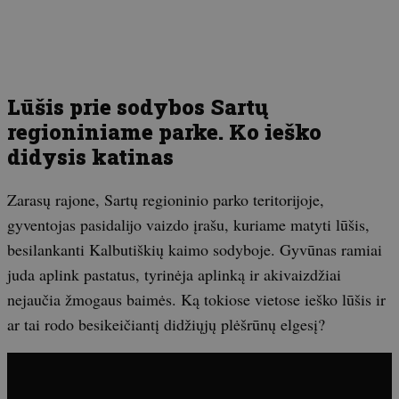
Lūšis prie sodybos Sartų
regioniniame parke. Ko ieško
didysis katinas
Zarasų rajone, Sartų regioninio parko teritorijoje,
gyventojas pasidalijo vaizdo įrašu, kuriame matyti lūšis,
besilankanti Kalbutiškių kaimo sodyboje. Gyvūnas ramiai
juda aplink pastatus, tyrinėja aplinką ir akivaizdžiai
nejaučia žmogaus baimės. Ką tokiose vietose ieško lūšis ir
ar tai rodo besikeičiantį didžiųjų plėšrūnų elgesį?