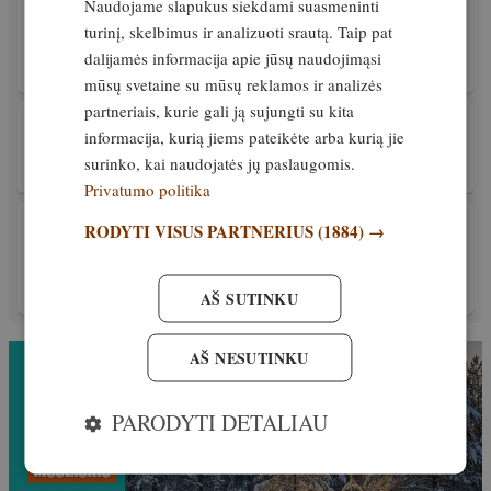
VIDEO! Vilkai prie šunų ateina ne draugauti,
Naudojame slapukus siekdami suasmeninti
šernai veja du vilkus ir Anykščių meška.
turinį, skelbimus ir analizuoti srautą. Taip pat
Miško naujienos #17
dalijamės informacija apie jūsų naudojimąsi
Išskirtinis
28. lapkritis, 2025
mūsų svetaine su mūsų reklamos ir analizės
partneriais, kurie gali ją sujungti su kita
PATIRTIS
informacija, kurią jiems pateikėte arba kurią jie
Per Kalėdų dienas atejo netikėtas svečias
surinko, kai naudojatės jų paslaugomis.
Išskirtinis
27. gruodis, 2025
Privatumo politika
ŠUNYS
RODYTI VISUS PARTNERIUS
(1884) →
TOP 3 šventinės grėsmės augintiniams. Kaip
išvengti nemalonių staigmenų
AŠ SUTINKU
Išskirtinis
28. gruodis, 2025
AŠ NESUTINKU
PARODYTI DETALIAU