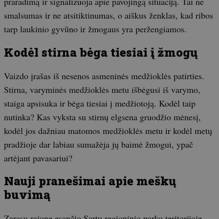
praradimą ir signalizuoja apie pavojingą situaciją. Tai ne
smalsumas ir ne atsitiktinumas, o aiškus ženklas, kad ribos
tarp laukinio gyvūno ir žmogaus yra peržengiamos.
Kodėl stirna bėga tiesiai į žmogų
Vaizdo įrašas iš nesenos asmeninės medžioklės patirties.
Stirna, varyminės medžioklės metu išbėgusi iš varymo,
staiga apsisuka ir bėga tiesiai į medžiotoją. Kodėl taip
nutinka? Kas vyksta su stirnų elgsena gruodžio mėnesį,
kodėl jos dažniau matomos medžioklės metu ir kodėl metų
pradžioje dar labiau sumažėja jų baimė žmogui, ypač
artėjant pavasariui?
Nauji pranešimai apie meškų
buvimą
Zarasų rajone esančio Sartų regioninio parko teritorijoje