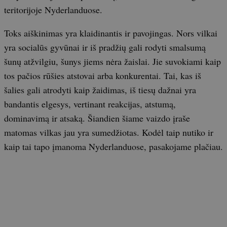
teritorijoje Nyderlanduose.
Toks aiškinimas yra klaidinantis ir pavojingas. Nors vilkai
yra socialūs gyvūnai ir iš pradžių gali rodyti smalsumą
šunų atžvilgiu, šunys jiems nėra žaislai. Jie suvokiami kaip
tos pačios rūšies atstovai arba konkurentai. Tai, kas iš
šalies gali atrodyti kaip žaidimas, iš tiesų dažnai yra
bandantis elgesys, vertinant reakcijas, atstumą,
dominavimą ir atsaką. Šiandien šiame vaizdo įraše
matomas vilkas jau yra sumedžiotas. Kodėl taip nutiko ir
kaip tai tapo įmanoma Nyderlanduose, pasakojame plačiau.