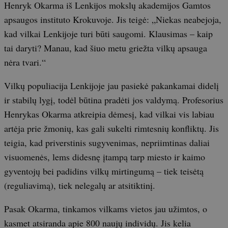
Henryk Okarma iš Lenkijos mokslų akademijos Gamtos
apsaugos instituto Krokuvoje. Jis teigė: „Niekas neabejoja,
kad vilkai Lenkijoje turi būti saugomi. Klausimas – kaip
tai daryti? Manau, kad šiuo metu griežta vilkų apsauga
nėra tvari.“
Vilkų populiacija Lenkijoje jau pasiekė pakankamai didelį
ir stabilų lygį, todėl būtina pradėti jos valdymą. Profesorius
Henrykas Okarma atkreipia dėmesį, kad vilkai vis labiau
artėja prie žmonių, kas gali sukelti rimtesnių konfliktų. Jis
teigia, kad priverstinis sugyvenimas, nepriimtinas daliai
visuomenės, lems didesnę įtampą tarp miesto ir kaimo
gyventojų bei padidins vilkų mirtingumą – tiek teisėtą
(reguliavimą), tiek nelegalų ar atsitiktinį.
Pasak Okarma, tinkamos vilkams vietos jau užimtos, o
kasmet atsiranda apie 800 naujų individų. Jis kelia