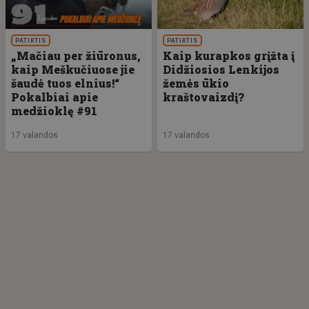
PATIRTIS
PATIRTIS
„Mačiau per žiūronus,
Kaip kurapkos grįžta į
kaip Meškučiuose jie
Didžiosios Lenkijos
šaudė tuos elnius!“
žemės ūkio
Pokalbiai apie
kraštovaizdį?
medžioklę #91
17 valandos
17 valandos