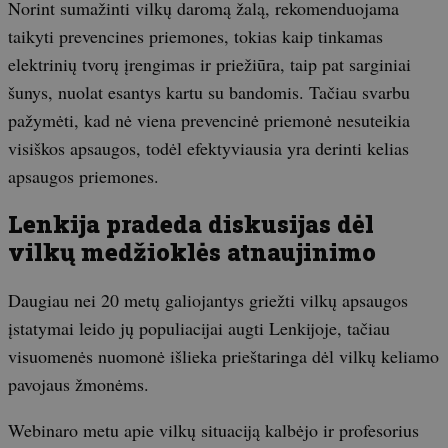
Norint sumažinti vilkų daromą žalą, rekomenduojama
taikyti prevencines priemones, tokias kaip tinkamas
elektrinių tvorų įrengimas ir priežiūra, taip pat sarginiai
šunys, nuolat esantys kartu su bandomis. Tačiau svarbu
pažymėti, kad nė viena prevencinė priemonė nesuteikia
visiškos apsaugos, todėl efektyviausia yra derinti kelias
apsaugos priemones.
Lenkija pradeda diskusijas dėl
vilkų medžioklės atnaujinimo
Daugiau nei 20 metų galiojantys griežti vilkų apsaugos
įstatymai leido jų populiacijai augti Lenkijoje, tačiau
visuomenės nuomonė išlieka prieštaringa dėl vilkų keliamo
pavojaus žmonėms.
Webinaro metu apie vilkų situaciją kalbėjo ir profesorius