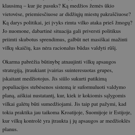
klausimą – kur jie pasuks? Ką medžios žemės ūkio
vietovėse, priemiesčiuose ar didžiųjų miestų pakraščiuose?
Ką darys politikai, jei įvyks rimta vilko ataka prieš žmogų?
Jo nuomone, dabartinė situacija gali priversti politikus
priimti skubotus sprendimus, galbūt net masiškai mažinti
vilkų skaičių, kas nėra racionalus būdas valdyti rūšį.
Okarma pabrėžia būtinybę atnaujinti vilkų apsaugos
strategiją, įtraukiant įvairias suinteresuotas grupes,
įskaitant medžiotojus. Jis siūlo sukurti patikimą
populiacijos stebėsenos sistemą ir suformuluoti valdymo
planą, aiškiai nustatantį, kur, kiek ir kokiomis sąlygomis
vilkai galėtų būti sumedžiojami. Jis taip pat pažymi, kad
tokia praktika jau taikoma Kroatijoje, Suomijoje ir Estijoje,
kur vilkų kontrolė yra įtraukta į jų apsaugos ar medžioklės
planus.