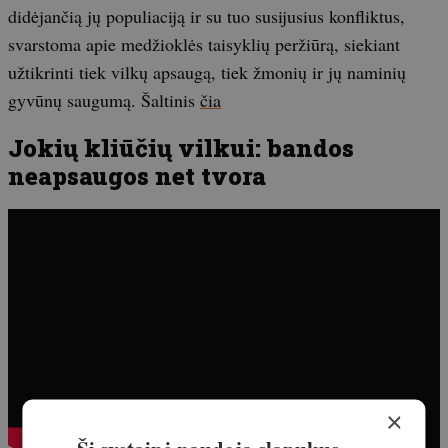
didėjančią jų populiaciją ir su tuo susijusius konfliktus,
svarstoma apie medžioklės taisyklių peržiūrą, siekiant
užtikrinti tiek vilkų apsaugą, tiek žmonių ir jų naminių
gyvūnų saugumą. Šaltinis
čia
Jokių kliūčių vilkui: bandos
neapsaugos net tvora
×