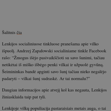
Šalitnis
čia
Lenkijos socialiniuose tinkluose pranešama apie vilko
išpuolį. Andrzej Zapałowski socialiniame tinkle Facebook
rašo: “Žmogus išėjo pasivaikščioti su savo šunimi, tačiau
netikėtai iš miško išbėgo penki vilkai ir užpuolė gyvūną.
Šeimininkas bandė apginti savo šunį tačiau nieko negalėjo
padaryti – vilkai šunį sudraskė. Ar tai normalu?”
Daugiau informacijos apie atvejį kol kas negauta, Lenkijos
žiniasklaida taip pat tyli.
Lenkijoje vilkų populiacija pastaraisiais metais auga, o tai