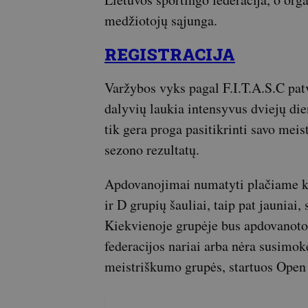
medžiotojų sąjunga.
REGISTRACIJA
Varžybos vyks pagal F.I.T.A.S.C pat
dalyvių laukia intensyvus dviejų di
tik gera proga pasitikrinti savo meis
sezono rezultatų.
Apdovanojimai numatyti plačiame ka
ir D grupių šauliai, taip pat jauniai,
Kiekvienoje grupėje bus apdovanotos 
federacijos nariai arba nėra susimok
meistriškumo grupės, startuos Open 