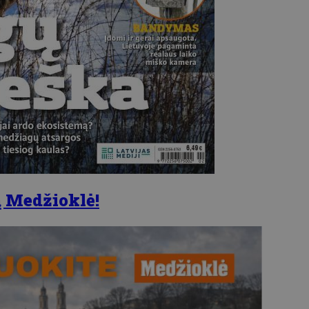
 Medžioklė!