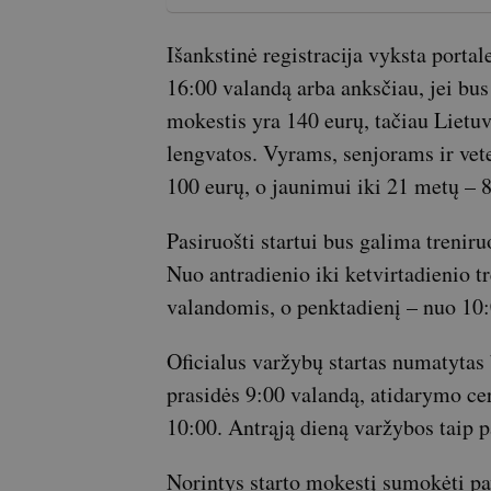
Išankstinė registracija vyksta portal
16:00 valandą arba anksčiau, jei bus
mokestis yra 140 eurų, tačiau Lietu
lengvatos. Vyrams, senjorams ir ve
100 eurų, o jaunimui iki 21 metų – 8
Pasiruošti startui bus galima treniru
Nuo antradienio iki ketvirtadienio 
valandomis, o penktadienį – nuo 10:
Oficialus varžybų startas numatytas 
prasidės 9:00 valandą, atidarymo ce
10:00. Antrąją dieną varžybos taip p
Norintys starto mokestį sumokėti pav