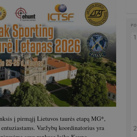
PO
nksis į pirmąjį Lietuvos taurės etapą MG*,
 entuziastams. Varžybų koordinatorius yra
ganizavimą savo rankose laiko Kauno