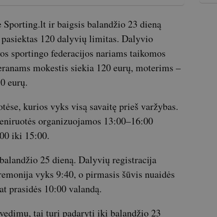
e Sporting.lt ir baigsis balandžio 23 dieną
 pasiektas 120 dalyvių limitas. Dalyvio
vos sportingo federacijos nariams taikomos
teranams mokestis siekia 120 eurų, moterims –
0 eurų.
otėse, kurios vyks visą savaitę prieš varžybas.
treniruotės organizuojamos 13:00–16:00
00 iki 15:00.
balandžio 25 dieną. Dalyvių registracija
remonija vyks 9:40, o pirmasis šūvis nuaidės
at prasidės 10:00 valandą.
edimu, tai turi padaryti iki balandžio 23