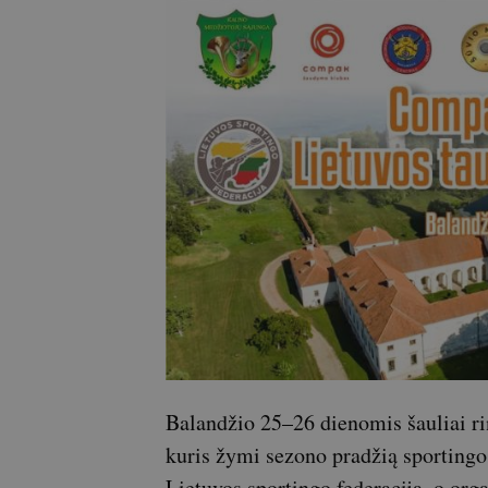
Balandžio 25–26 dienomis šauliai ri
kuris žymi sezono pradžią sportingo
Lietuvos sportingo federacija, o or