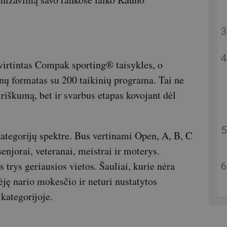
virtintas Compak sporting® taisykles, o
enų formatas su 200 taikinių programa. Tai ne
triškumą, bet ir svarbus etapas kovojant dėl
tegorijų spektre. Bus vertinami Open, A, B, C
 senjorai, veteranai, meistrai ir moterys.
trys geriausios vietos. Šauliai, kurie nėra
ėję nario mokesčio ir neturi nustatytos
kategorijoje.