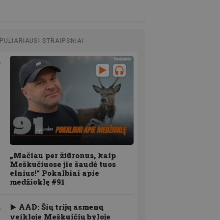
PULIARIAUSI STRAIPSNIAI
„Mačiau per žiūronus, kaip
Meškučiuose jie šaudė tuos
elnius!“ Pokalbiai apie
medžioklę #91
AAD: Šių trijų asmenų
veikloje Meškuičių byloje