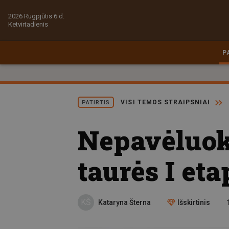
2026 Rugpjūtis 6 d.
Ketvirtadienis
P
VISI TEMOS STRAIPSNIAI
PATIRTIS
Nepavėluok
taurės I eta
KŠ
Kataryna Šterna
Išskirtinis