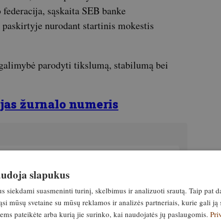
o federacija, sąskaita SEB banke
skirtyje nurodant startinis mokestis
 galimybė parodyti tikslumą, stabilumą bei
ujas žurnalo numeris
pasielgė prieš sveiką protą.
naudoja slapukus
a, kodėl vilkas užpuolė moterį
siekdami suasmeninti turinį, skelbimus ir analizuoti srautą. Taip pat d
o centre
si mūsų svetaine su mūsų reklamos ir analizės partneriais, kurie gali ją 
10. balandis, 2026
jiems pateikėte arba kurią jie surinko, kai naudojatės jų paslaugomis.
Pri