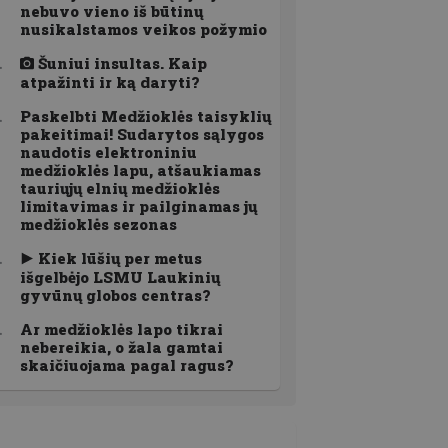
nebuvo vieno iš būtinų
nusikalstamos veikos požymio
Šuniui insultas. Kaip
atpažinti ir ką daryti?
Paskelbti Medžioklės taisyklių
pakeitimai! Sudarytos sąlygos
naudotis elektroniniu
medžioklės lapu, atšaukiamas
tauriųjų elnių medžioklės
limitavimas ir pailginamas jų
medžioklės sezonas
Kiek lūšių per metus
išgelbėjo LSMU Laukinių
gyvūnų globos centras?
Ar medžioklės lapo tikrai
nebereikia, o žala gamtai
skaičiuojama pagal ragus?