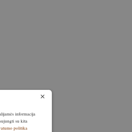
×
alijamės informacija
sujungti su kita
vatumo politika