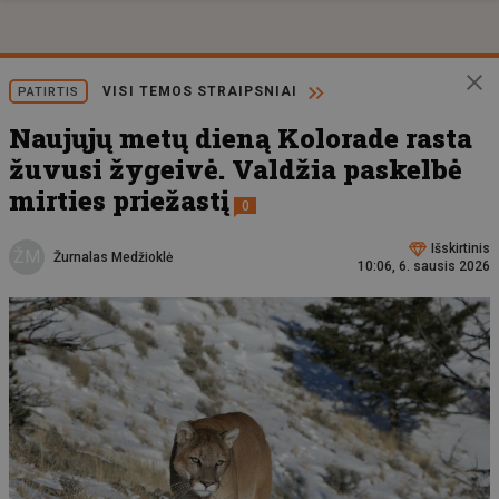
VISI TEMOS STRAIPSNIAI
PATIRTIS
Naujųjų metų dieną Kolorade rasta
žuvusi žygeivė. Valdžia paskelbė
mirties priežastį
0
Išskirtinis
ŽM
Žurnalas Medžioklė
10:06, 6. sausis 2026