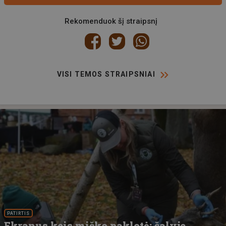
Rekomenduok šį straipsnį
VISI TEMOS STRAIPSNIAI
PATIRTIS
Ekranus keis miško paklotė: šalyje