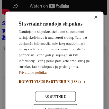
×
Skaitykite plačiau ir
Ši svetainė naudoja slapukus
prenumeruokite žurnalą
Naudojame slapukus siekdami suasmeninti
Medžioklė!
turinį, skelbimus ir analizuoti srautą. Taip pat
dalijamės informacija apie jūsų naudojimąsi
mūsų svetaine su mūsų reklamos ir analizės
SUSIJĘ STRAIPSNIAI
partneriais, kurie gali ją sujungti su kita
PATIRTIS
informacija, kurią jiems pateikėte arba kurią jie
Atsakingų medžiotojų ateitis prasideda nuo
surinko, kai naudojatės jų paslaugomis.
kokybiškų mokymų. LMŽD kviečia į kursus!
Privatumo politika
Išskirtinis
6. sausis, 2026
RODYTI VISUS PARTNERIUS
(1884) →
PATIRTIS
Lokys nepuls, bet jei vis dėlto? Ar leidžiama
panaudoti ginklą savigynai? Teisinės aktai ir
AŠ SUTINKU
realybė
Išskirtinis
5. sausis, 2026