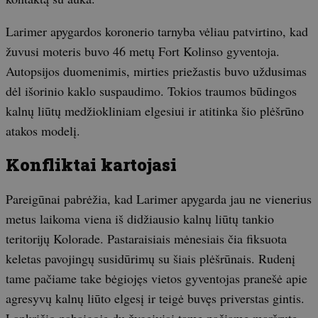
Larimer apygardos koronerio tarnyba vėliau patvirtino, kad
žuvusi moteris buvo 46 metų Fort Kolinso gyventoja.
Autopsijos duomenimis, mirties priežastis buvo uždusimas
dėl išorinio kaklo suspaudimo. Tokios traumos būdingos
kalnų liūtų medžiokliniam elgesiui ir atitinka šio plėšrūno
atakos modelį.
Konfliktai kartojasi
Pareigūnai pabrėžia, kad Larimer apygarda jau ne vienerius
metus laikoma viena iš didžiausio kalnų liūtų tankio
teritorijų Kolorade. Pastaraisiais mėnesiais čia fiksuota
keletas pavojingų susidūrimų su šiais plėšrūnais. Rudenį
tame pačiame take bėgiojęs vietos gyventojas pranešė apie
agresyvų kalnų liūto elgesį ir teigė buvęs priverstas gintis.
Lapkričio pabaigoje du žygeiviai tame pačiame maršrute