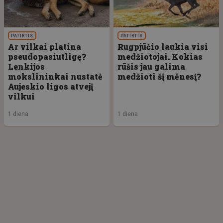
PATIRTIS
PATIRTIS
Ar vilkai platina
Rugpjūčio laukia visi
pseudopasiutligę?
medžiotojai. Kokias
Lenkijos
rūšis jau galima
mokslininkai nustatė
medžioti šį mėnesį?
Aujeskio ligos atvejį
vilkui
1 diena
1 diena