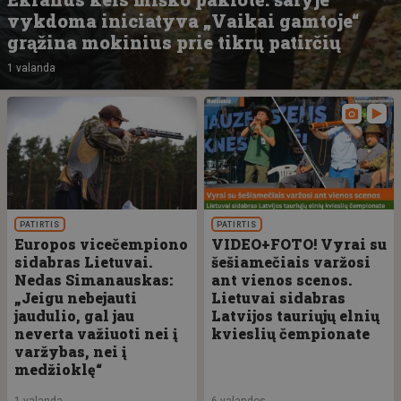
vykdoma iniciatyva „Vaikai gamtoje“
grąžina mokinius prie tikrų patirčių
1 valanda
PATIRTIS
PATIRTIS
Europos vicečempiono
VIDEO+FOTO! Vyrai su
sidabras Lietuvai.
šešiamečiais varžosi
Nedas Simanauskas:
ant vienos scenos.
„Jeigu nebejauti
Lietuvai sidabras
jaudulio, gal jau
Latvijos tauriųjų elnių
neverta važiuoti nei į
kvieslių čempionate
varžybas, nei į
medžioklę“