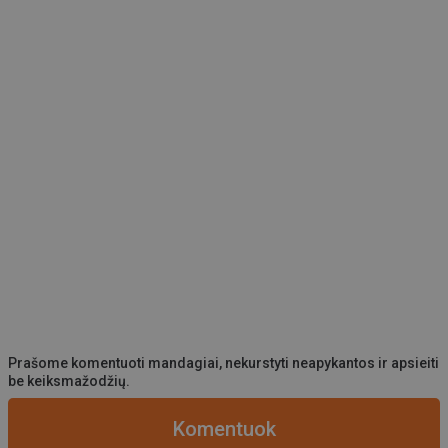
Prašome komentuoti mandagiai, nekurstyti neapykantos ir apsieiti
be keiksmažodžių.
Komentuok