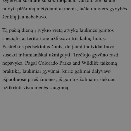
nuvyti plėšrūną mėtydami akmenis, tačiau moters gyvybės
ženklų jau nebebuvo.
Tą pačią dieną į įvykio vietą atvykę laukinės gamtos
specialistai teritorijoje užfiksavo tris kalnų liūtus.
Pasitelkus pėdsekinius šunis, du jauni individai buvo
susekti ir humaniškai užmigdyti. Trečiojo gyvūno rasti
nepavyko. Pagal Colorado Parks and Wildlife taikomą
praktiką, laukiniai gyvūnai, kurie galimai dalyvavo
išpuoliuose prieš žmones, iš gamtos šalinami siekiant
užtikrinti visuomenės saugumą.