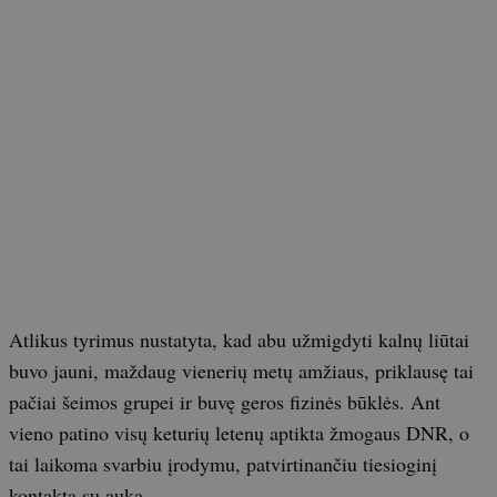
Atlikus tyrimus nustatyta, kad abu užmigdyti kalnų liūtai
buvo jauni, maždaug vienerių metų amžiaus, priklausę tai
pačiai šeimos grupei ir buvę geros fizinės būklės. Ant
vieno patino visų keturių letenų aptikta žmogaus DNR, o
tai laikoma svarbiu įrodymu, patvirtinančiu tiesioginį
kontaktą su auka.