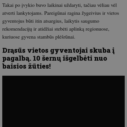
Takai po įvykio buvo laikinai uždaryti, tačiau vėliau vėl
atverti lankytojams. Pareigūnai ragina žygeivius ir vietos
gyventojus būti itin atsargius, laikytis saugumo
rekomendacijų ir atidžiai stebėti aplinką regionuose,
kuriuose gyvena stambūs plėšrūnai.
Drąsūs vietos gyventojai skuba į
pagalbą. 10 šernų išgelbėti nuo
baisios žūties!