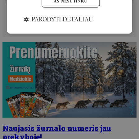
AŠ NESUTINKU
VIRTUVĖ
Elniena ir… šaldiklio valymas! 3 neįprasti
PARODYTI DETALIAU
receptai šventiniam stalui!
Išskirtinis
31. gruodis, 2025
Naujasis žurnalo numeris jau
prekyboje!