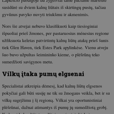
susidūrė su dviem kalnų liūtais iš skirtingų pusių, tačiau
gyvūnus pavyko nuvyti triukšmu ir akmenimis.
Nors šie atvejai nebuvo klasifikuoti kaip tiesioginiai
išpuoliai prieš žmones, per pastaruosius mėnesius regione
užfiksuota keletas patvirtintų kalnų liūtų atakų prieš šunis
tiek Glen Haven, tiek Estes Park apylinkėse. Vienu atveju
šuo buvo užpultas šeimininko kieme, o plėšrūną teko
sumedžioti savigynos metu.
Vilkų įtaka pumų elgsenai
Specialistai atkreipia dėmesį, kad kalnų liūtų elgsenos
pokyčiai gali būti susiję ne tik su žmogaus veikla, bet ir su
vilkų sugrįžimu į šį regioną. Vilkai yra oportunistiniai
plėšrūnai, dažnai atimantys iš pumų jų sumedžiotą grobį.