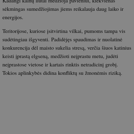
Kadangi kalnų liūtai medžioja pavieniui, kiekvienas
sėkmingas sumedžiojimas jiems reikalauja daug laiko ir
energijos.
Teritorijose, kuriose įsitvirtina vilkai, pumoms tampa vis
sudėtingiau išgyventi. Padidėjęs spaudimas ir nuolatinė
konkurencija dėl maisto sukelia stresą, verčia šiuos katinius
keisti įprastą elgseną, medžioti neįprastu metu, judėti
neįprastose vietose ir kartais rinktis netradicinį grobį.
Tokios aplinkybės didina konfliktų su žmonėmis riziką.