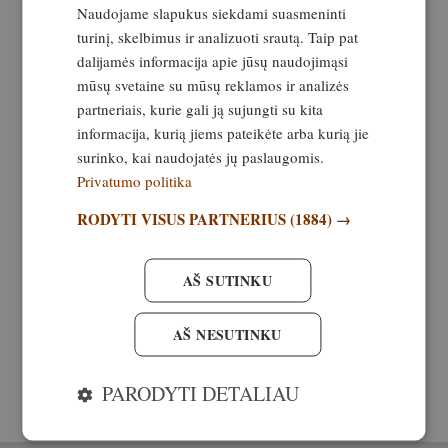
Naudojame slapukus siekdami suasmeninti
turinį, skelbimus ir analizuoti srautą. Taip pat
dalijamės informacija apie jūsų naudojimąsi
mūsų svetaine su mūsų reklamos ir analizės
partneriais, kurie gali ją sujungti su kita
informacija, kurią jiems pateikėte arba kurią jie
surinko, kai naudojatės jų paslaugomis.
Privatumo politika
RODYTI VISUS PARTNERIUS
(1884) →
Rekomenduok šį straipsnį
AŠ SUTINKU
AŠ NESUTINKU
VISI TEMOS STRAIPSNIAI
PARODYTI DETALIAU