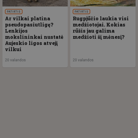
PATIRTIS
PATIRTIS
Ar vilkai platina
Rugpjūčio laukia visi
pseudopasiutligę?
medžiotojai. Kokias
Lenkijos
rūšis jau galima
mokslininkai nustatė
medžioti šį mėnesį?
Aujeskio ligos atvejį
vilkui
20 valandos
20 valandos