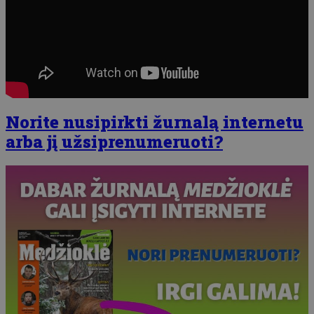
Norite nusipirkti žurnalą internetu
arba jį užsiprenumeruoti?