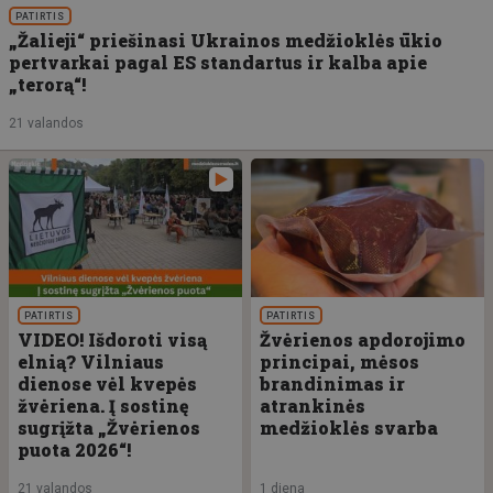
PATIRTIS
„Žalieji“ priešinasi Ukrainos medžioklės ūkio
pertvarkai pagal ES standartus ir kalba apie
„terorą“!
21 valandos
PATIRTIS
PATIRTIS
VIDEO! Išdoroti visą
Žvėrienos apdorojimo
elnią? Vilniaus
principai, mėsos
dienose vėl kvepės
brandinimas ir
žvėriena. Į sostinę
atrankinės
sugrįžta „Žvėrienos
medžioklės svarba
puota 2026“!
21 valandos
1 diena