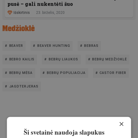
pusė – gali nukentėti šuo
Išskirtinis
23. birželis, 2020
BEAVER
BEAVER HUNTING
BEBRAS
BEBRO KAILIS
BEBRŲ LIAUKOS
BEBRŲ MEDŽIOKLĖ
BEBRŲ MĖSA
BEBRŲ POPULIACIJA
CASTOR FIBER
JAGDTERJERAS
×
Ši svetainė naudoja slapukus