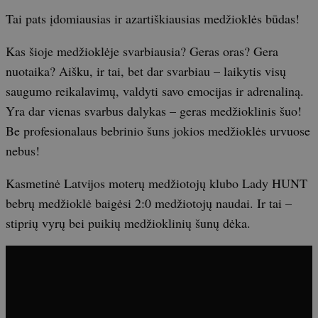
Tai pats įdomiausias ir azartiškiausias medžioklės būdas!
Kas šioje medžioklėje svarbiausia? Geras oras? Gera
nuotaika? Aišku, ir tai, bet dar svarbiau – laikytis visų
saugumo reikalavimų, valdyti savo emocijas ir adrenaliną.
Yra dar vienas svarbus dalykas – geras medžioklinis šuo!
Be profesionalaus bebrinio šuns jokios medžioklės urvuose
nebus!
Kasmetinė Latvijos moterų medžiotojų klubo Lady HUNT
bebrų medžioklė baigėsi 2:0 medžiotojų naudai. Ir tai –
stiprių vyrų bei puikių medžioklinių šunų dėka.