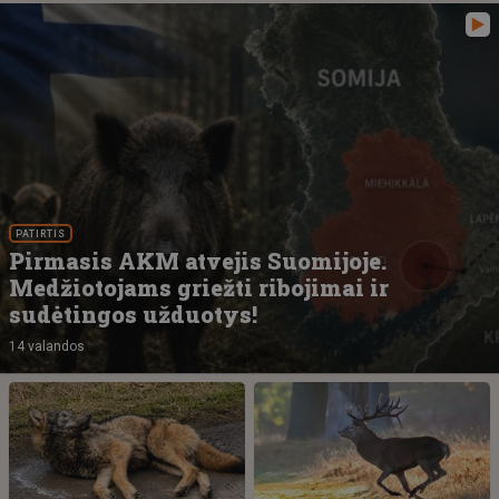
PATIRTIS
Pirmasis AKM atvejis Suomijoje.
Medžiotojams griežti ribojimai ir
sudėtingos užduotys!
14 valandos