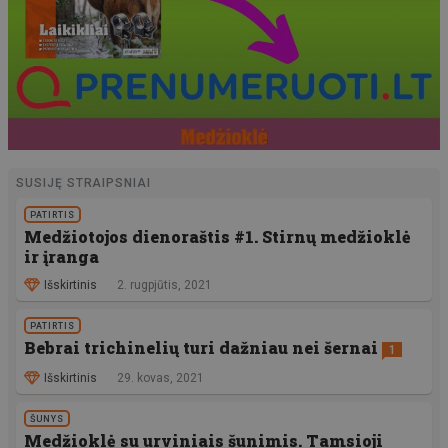
SUSIJĘ STRAIPSNIAI
PATIRTIS
Medžiotojos dienoraštis #1. Stirnų medžioklė
ir įranga
Išskirtinis
2. rugpjūtis, 2021
PATIRTIS
Bebrai trichinelių turi dažniau nei šernai
1
Išskirtinis
29. kovas, 2021
ŠUNYS
Medžioklė su urviniais šunimis. Tamsioji