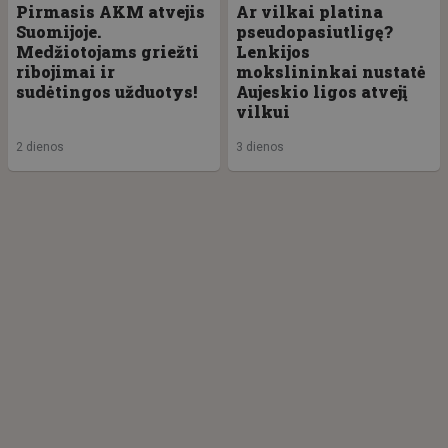
Pirmasis AKM atvejis
Ar vilkai platina
Suomijoje.
pseudopasiutligę?
Medžiotojams griežti
Lenkijos
ribojimai ir
mokslininkai nustatė
sudėtingos užduotys!
Aujeskio ligos atvejį
vilkui
2 dienos
3 dienos