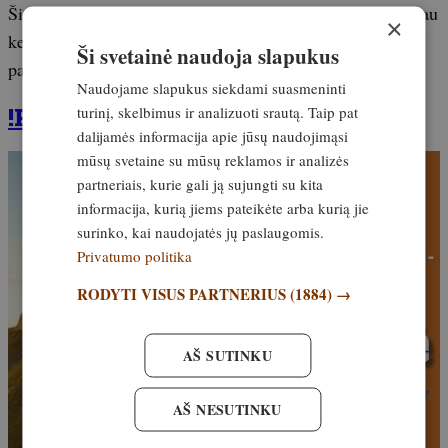
Šis atvejis tapo rimtu signalu – laukiniai žvėrys vis dažniau
×
kerta ribą tarp miško ir miesto, o valstybė turi būti
Ši svetainė naudoja slapukus
pasiruošusi realiai, o ne teoriškai.
Naudojame slapukus siekdami suasmeninti
!PRENUMERUOKITE žurnalą!
turinį, skelbimus ir analizuoti srautą. Taip pat
dalijamės informacija apie jūsų naudojimąsi
mūsų svetaine su mūsų reklamos ir analizės
partneriais, kurie gali ją sujungti su kita
informacija, kurią jiems pateikėte arba kurią jie
surinko, kai naudojatės jų paslaugomis.
Privatumo politika
RODYTI VISUS PARTNERIUS
(1884) →
AŠ SUTINKU
AŠ NESUTINKU