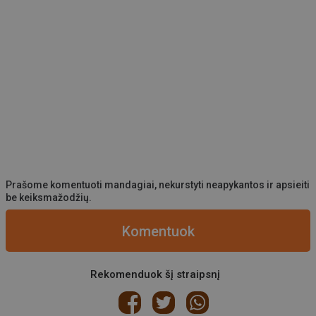
Prašome komentuoti mandagiai, nekurstyti neapykantos ir apsieiti
be keiksmažodžių.
Komentuok
Rekomenduok šį straipsnį