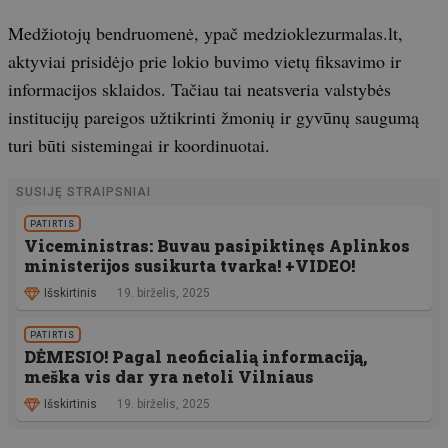
Medžiotojų bendruomenė, ypač medzioklezurmalas.lt,
aktyviai prisidėjo prie lokio buvimo vietų fiksavimo ir
informacijos sklaidos. Tačiau tai neatsveria valstybės
institucijų pareigos užtikrinti žmonių ir gyvūnų saugumą
turi būti sistemingai ir koordinuotai.
SUSIJĘ STRAIPSNIAI
PATIRTIS
Viceministras: Buvau pasipiktinęs Aplinkos
ministerijos susikurta tvarka! +VIDEO!
Išskirtinis
19. birželis, 2025
PATIRTIS
DĖMESIO! Pagal neoficialią informaciją,
meška vis dar yra netoli Vilniaus
Išskirtinis
19. birželis, 2025