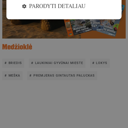
PARODYTI DETALIAU
BRIEDIS
LAUKINIAI GYVŪNAI MIESTE
LOKYS
MEŠKA
PREMJERAS GINTAUTAS PALUCKAS