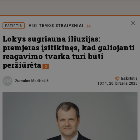
VISI TEMOS STRAIPSNIAI
PATIRTIS
Lokys sugriauna iliuzijas:
premjeras įsitikinęs, kad galiojanti
reagavimo tvarka turi būti
peržiūrėta
0
Išskirtinis
ŽM
Žurnalas Medžioklė
10:11, 20. birželis 2025