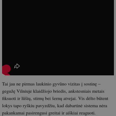
Tai jau ne pirmas laukinio gyvūno vizitas į sostinę –
gegužę Vilniuje klaidžiojo briedis, ankstesniais metais
fiksuoti ir lūšių, stirnų bei šernų atvejai. Vis dėlto būtent
lokys tapo ryškiu pavyzdžiu, kad dabartinė sistema nėra
pakankamai pasirengusi greitai ir aiškiai reaguoti.