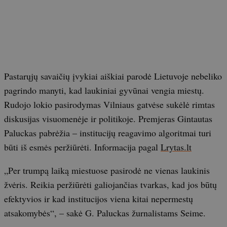
Pastarųjų savaičių įvykiai aiškiai parodė Lietuvoje nebeliko
pagrindo manyti, kad laukiniai gyvūnai vengia miestų.
Rudojo lokio pasirodymas Vilniaus gatvėse sukėlė rimtas
diskusijas visuomenėje ir politikoje. Premjeras Gintautas
Paluckas pabrėžia – institucijų reagavimo algoritmai turi
būti iš esmės peržiūrėti. Informacija pagal
Lrytas.lt
„Per trumpą laiką miestuose pasirodė ne vienas laukinis
žvėris. Reikia peržiūrėti galiojančias tvarkas, kad jos būtų
efektyvios ir kad institucijos viena kitai nepermestų
atsakomybės“, – sakė G. Paluckas žurnalistams Seime.