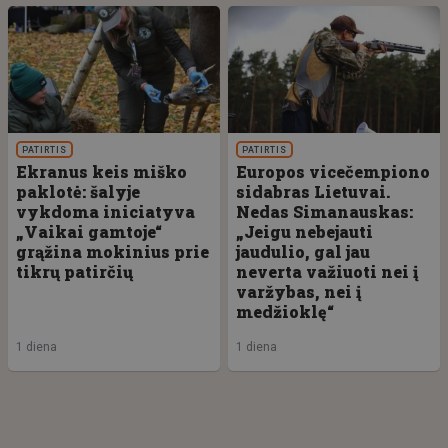
PATIRTIS
PATIRTIS
Ekranus keis miško
Europos vicečempiono
paklotė: šalyje
sidabras Lietuvai.
vykdoma iniciatyva
Nedas Simanauskas:
„Vaikai gamtoje“
„Jeigu nebejauti
grąžina mokinius prie
jaudulio, gal jau
tikrų patirčių
neverta važiuoti nei į
varžybas, nei į
medžioklę“
1 diena
1 diena