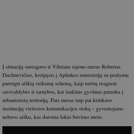
Į situaciją sureagavo ir Vilniaus rajono meras Robertas
Duchnevičius, kreipęsis į Aplinkos ministeriją su prašymu
parengti aiškią veiksmų schemą, kaip turėtų reaguoti
savivaldybės ir tarnybos, kai laukinis gyvūnas patenka į
urbanizuotą teritoriją. Pats meras taip pat kritikavo
institucijų viešosios komunikacijos stoką – gyventojams
nebuvo aišku, kas daroma lokio buvimo metu.