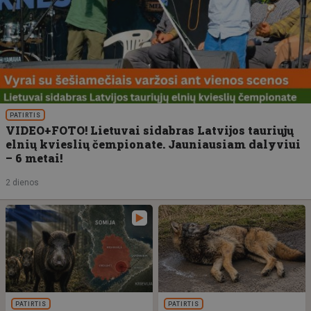
PATIRTIS
VIDEO+FOTO! Lietuvai sidabras Latvijos tauriųjų
elnių kvieslių čempionate. Jauniausiam dalyviui
– 6 metai!
2 dienos
PATIRTIS
PATIRTIS