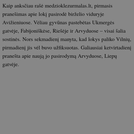
Kaip anksčiau rašė medzioklezurmalas.lt, pirmasis
pranešimas apie lokį pasirodė birželio viduryje
Avižieniuose. Vėliau gyvūnas pastebėtas Ukmergės
gatvėje, Fabijoniškėse, Riešėje ir Arvyduose – visai šalia
sostinės. Nors sekmadienį manyta, kad lokys paliko Vilnių,
pirmadienį jis vėl buvo užfiksuotas. Galiausiai ketvirtadienį
pranešta apie naują jo pasirodymą Arvyduose, Liepų
gatvėje.