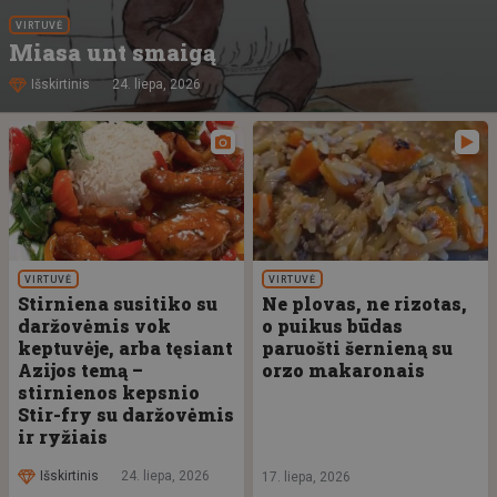
VIRTUVĖ
Miasa unt smaigą
Išskirtinis
24. liepa, 2026
VIRTUVĖ
VIRTUVĖ
Stirniena susitiko su
Ne plovas, ne rizotas,
daržovėmis vok
o puikus būdas
keptuvėje, arba tęsiant
paruošti šernieną su
Azijos temą –
orzo makaronais
stirnienos kepsnio
Stir-fry su daržovėmis
ir ryžiais
Išskirtinis
24. liepa, 2026
17. liepa, 2026