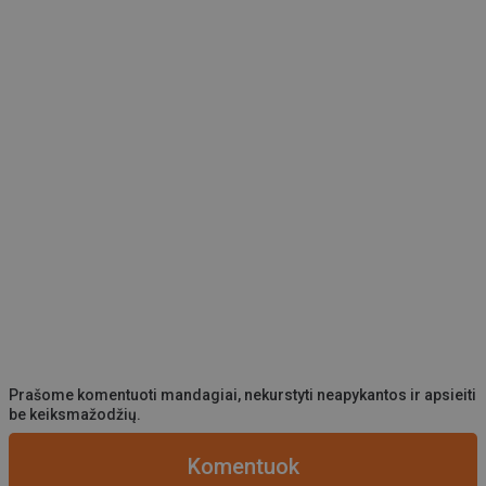
Prašome komentuoti mandagiai, nekurstyti neapykantos ir apsieiti
be keiksmažodžių.
Komentuok