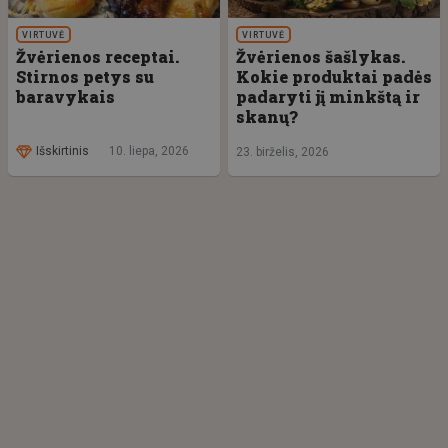
VIRTUVĖ
VIRTUVĖ
Žvėrienos receptai.
Žvėrienos šašlykas.
Stirnos petys su
Kokie produktai padės
baravykais
padaryti jį minkštą ir
skanų?
Išskirtinis
10. liepa, 2026
23. birželis, 2026