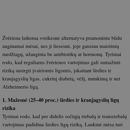
Žvėriena laikoma sveikesne alternatyva pramoniniu būdu
auginamai mėsai, nes ji liesesnė, joje gausiau maistinių
medžiagų, užauginta be antibiotikų ar hormonų. Tyrimai
rodo, kad reguliarus žvėrienos vartojimas gali sumažinti
riziką susirgti įvairiomis ligomis, įskaitant širdies ir
kraujagyslių ligas, cukrinį diabetą, vėžį, nutukimą ir net
Alzheimerio ligą.
1. Mažesnė (25–40 proc.) širdies ir kraujagyslių ligų
rizika
Tyrimai rodo, kad per didelis sočiųjų riebalų ir transriebalų
vartojimas padidina širdies ligų riziką. Laukinė mėsa turi