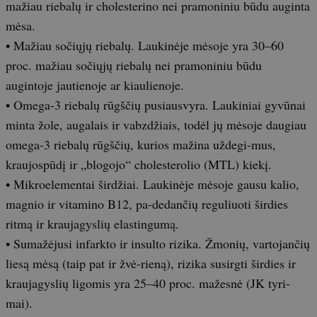
mažiau riebalų ir cholesterino nei pramoniniu būdu auginta
mėsa.
• Mažiau sočiųjų riebalų. Laukinėje mėsoje yra 30–60
proc. mažiau sočiųjų riebalų nei pramoniniu būdu
augintoje jautienoje ar kiaulienoje.
• Omega-3 riebalų rūgščių pusiausvyra. Laukiniai gyvūnai
minta žole, augalais ir vabzdžiais, todėl jų mėsoje daugiau
omega-3 riebalų rūgščių, kurios mažina uždegi-mus,
kraujospūdį ir „blogojo“ cholesterolio (MTL) kiekį.
• Mikroelementai širdžiai. Laukinėje mėsoje gausu kalio,
magnio ir vitamino B12, pa-dedančių reguliuoti širdies
ritmą ir kraujagyslių elastingumą.
• Sumažėjusi infarkto ir insulto rizika. Žmonių, vartojančių
liesą mėsą (taip pat ir žvė-rieną), rizika susirgti širdies ir
kraujagyslių ligomis yra 25–40 proc. mažesnė (JK tyri-
mai).