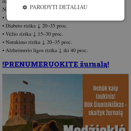
riziką.
PARODYTI DETALIAU
Nauda sveikatai:
• Širdies ligų rizika ↓ 25–40 proc.
• Diabeto rizika ↓ 20–35 proc.
• Vėžio rizika ↓ 15–30 proc.
• Nutukimo rizika ↓ 20–35 proc.
• Alzheimerio ligos rizika ↓ iki 40 proc.
!PRENUMERUOKITE žurnalą!