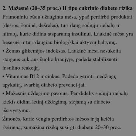
2. Mažesnė (20–35 proc.) II tipo cukrinio diabeto rizika
Pramoniniu būdu užauginta mėsa, ypač perdirbti produktai
(dešros, šoninė, dešrelės), turi daug sočiųjų riebalų ir
nitratų, kurie didina atsparumą insulinui. Laukinė mėsa yra
liesesnė ir turi daugiau biologiškai aktyvių baltymų.
• Žemas glikemijos indeksas. Laukinė mėsa nesukelia
staigaus cukraus šuolio kraujyje, padeda stabilizuoti
insulino reakciją.
• Vitaminas B12 ir cinkas. Padeda gerinti medžiagų
apykaitą, svarbią diabeto prevenci-jai.
• Mažesnis uždegimo pavojus. Per didelis sočiųjų riebalų
kiekis didina lėtinį uždegimą, siejamą su diabeto
išsivystymu.
Žmonės, kurie vengia perdirbtos mėsos ir ją keičia
žvėriena, sumažina riziką susirgti diabetu 20–30 proc.