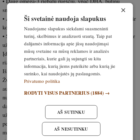
• Daug omega-3 riebalų rūgščių, ypač DHA, būtinų
×
smegenų ląstelėms.
Ši svetainė naudoja slapukus
• Aukštas B12 ir folio rūgšties, reikalingų nervų sistemai ir
kognityvinėms funkcijoms palaikyti, kiekis.
Naudojame slapukus siekdami suasmeninti
• Selenas ir cinkas, padedantys mažinti oksidacinį stresą ir
turinį, skelbimus ir analizuoti srautą. Taip pat
dalijamės informacija apie jūsų naudojimąsi
uždegimą – pagrindinius Alzheimerio rizikos veiksnius.
mūsų svetaine su mūsų reklamos ir analizės
Įdomu! Žmonėms, turintiems žemą B12 lygį, demencijos
partneriais, kurie gali ją sujungti su kita
rizika padidėja iki 4 kartų.
informacija, kurią jiems pateikėte arba kurią jie
Išvados
surinko, kai naudojatės jų paslaugomis.
Žvėriena gali būti sveika alternatyva pramoniniu būdu
Privatumo politika
auginamai mėsai, nes ji mažina širdies, diabeto, vėžio,
RODYTI VISUS PARTNERIUS
(1884) →
nutukimo ir neurologinių ligų riziką. Ji liesesnė, turi
daugiau omega-3 riebalų rūgščių, vitaminų ir mineralų,
AŠ SUTINKU
užtat neturi antibiotikų ar hormonų. Reguliariai keičiant
perdirbtą ir pramoninę mėsą natūraliai užaugusia laukine
AŠ NESUTINKU
mėsa, galima pagerinti sveikatą ir sumažinti lėtinių ligų