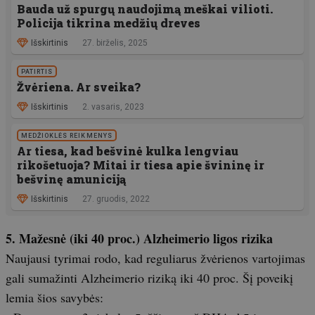
Bauda už spurgų naudojimą meškai vilioti.
Policija tikrina medžių dreves
Išskirtinis
27. birželis, 2025
PATIRTIS
Žvėriena. Ar sveika?
Išskirtinis
2. vasaris, 2023
MEDŽIOKLĖS REIKMENYS
Ar tiesa, kad bešvinė kulka lengviau
rikošetuoja? Mitai ir tiesa apie švininę ir
bešvinę amuniciją
Išskirtinis
27. gruodis, 2022
5. Mažesnė (iki 40 proc.) Alzheimerio ligos rizika
Naujausi tyrimai rodo, kad reguliarus žvėrienos vartojimas
gali sumažinti Alzheimerio riziką iki 40 proc. Šį poveikį
lemia šios savybės: