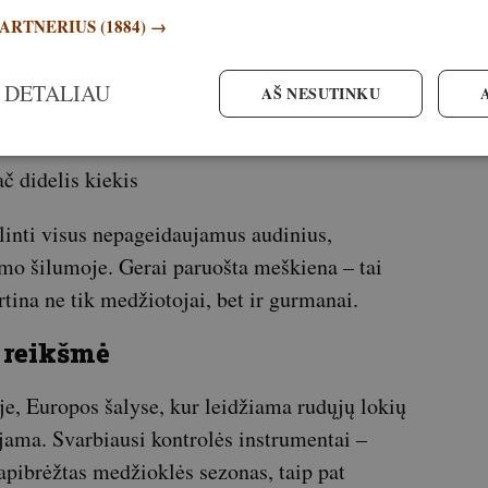
PARTNERIUS
(1884) →
o sezono)
 DETALIAU
AŠ NESUTINKU
00g
č didelis kiekis
linti visus nepageidaujamus audinius,
ymo šilumoje. Gerai paruošta meškiena – tai
vertina ne tik medžiotojai, bet ir gurmanai.
ų reikšmė
je, Europos šalyse, kur leidžiama rudųjų lokių
ojama. Svarbiausi kontrolės instrumentai –
pibrėžtas medžioklės sezonas, taip pat