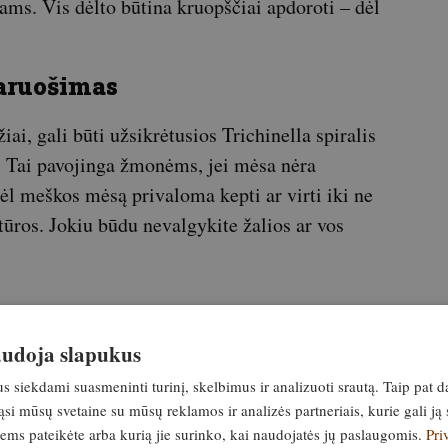
lams. Vis dėlto būtina kruopščiai apdoroti – dėl
paruošimas
ai, gali būti užsikrėtusios Trichinella spiralis
ę. Tai pavojinga žmonėms, jei mėsa nėra
l meškos mėsą privaloma kepti ar virti iki ne
ūros. Jokiu būdu nevalgykite žalios ar vos
naudoja slapukus
ltymų ir energijos, o jos riebalai – natūralus
udotas ne tik kulinarijoje, bet ir muilo, žvakių
siekdami suasmeninti turinį, skelbimus ir analizuoti srautą. Taip pat d
rmiškai apdorotos mėsos:
si mūsų svetaine su mūsų reklamos ir analizės partneriais, kurie gali ją 
jiems pateikėte arba kurią jie surinko, kai naudojatės jų paslaugomis.
Pri