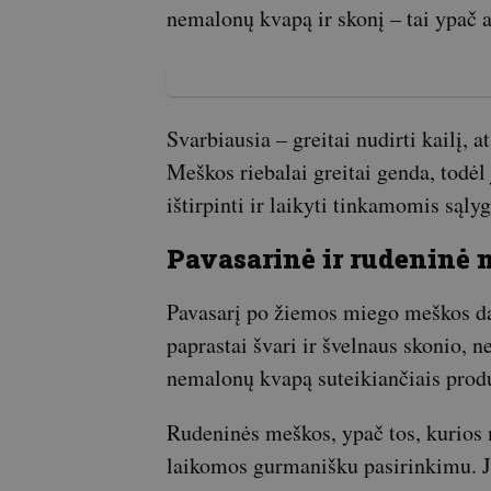
nemalonų kvapą ir skonį – tai ypač 
Svarbiausia – greitai nudirti kailį, a
Meškos riebalai greitai genda, todėl 
ištirpinti ir laikyti tinkamomis sąly
Pavasarinė ir rudeninė
Pavasarį po žiemos miego meškos dar
paprastai švari ir švelnaus skonio, n
nemalonų kvapą suteikiančiais produ
Rudeninės meškos, ypač tos, kurios 
laikomos gurmanišku pasirinkimu. Jų