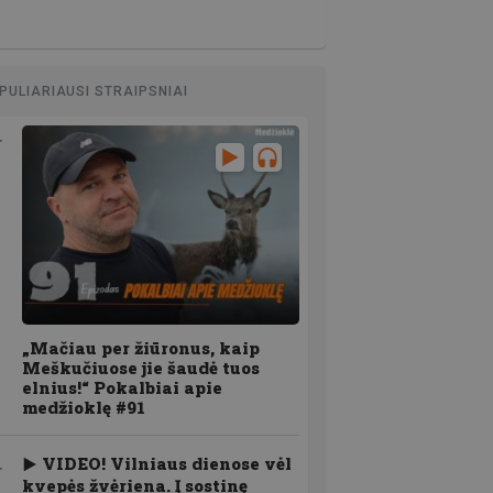
PULIARIAUSI STRAIPSNIAI
„Mačiau per žiūronus, kaip
Meškučiuose jie šaudė tuos
elnius!“ Pokalbiai apie
medžioklę #91
VIDEO! Vilniaus dienose vėl
kvepės žvėriena. Į sostinę