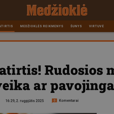
ATIRTIS
MEDŽIOKLĖS REIKMENYS
ŠUNYS
VIRTUVĖ
patirtis! Rudosios
eika ar pavojing
Komentarai
16:29, 2. rugpjūtis 2025
0