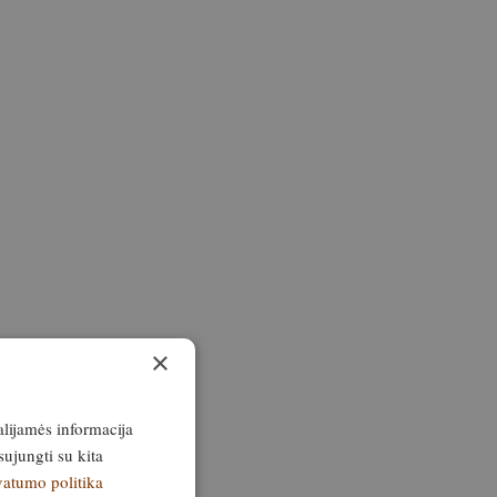
×
alijamės informacija
sujungti su kita
vatumo politika