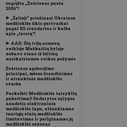
sugrįžta „Žvėrienos puota
2026“!
„Žalieji“ priešinasi Ukrainos
medžioklės ūkio pertvarkai
pagal ES standartus ir kalba
apie „terorą“!
AAD: Šių trijų asmenų
veikloje Meškuičių byloje
nebuvo vieno iš būtinų
nusikalstamos veikos požymio
Žvėrienos apdorojimo
principai, mėsos brandinimas
ir atrankinės medžioklės
svarba
Paskelbti Medžioklės taisyklių
pakeitimai! Sudarytos sąlygos
naudotis elektroniniu
medžioklės lapu, atšaukiamas
tauriųjų elnių medžioklės
limitavimas ir pailginamas jų
medžioklės sezonas