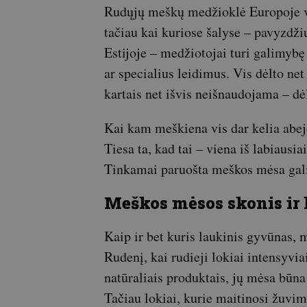
Rudųjų meškų medžioklė Europoje vis
tačiau kai kuriose šalyse – pavyzdži
Estijoje – medžiotojai turi galimybę
ar specialius leidimus. Vis dėlto ne
kartais net išvis neišnaudojama – d
Kai kam meškiena vis dar kelia abejo
Tiesa ta, kad tai – viena iš labiaus
Tinkamai paruošta meškos mėsa gali b
Meškos mėsos skonis ir
Kaip ir bet kuris laukinis gyvūnas, 
Rudenį, kai rudieji lokiai intensyvia
natūraliais produktais, jų mėsa būna
Tačiau lokiai, kurie maitinosi žuvimi 