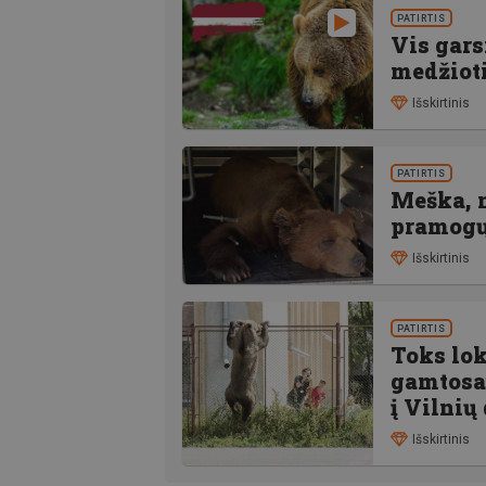
PATIRTIS
Vis gars
medžioti
Išskirtinis
PATIRTIS
Meška, n
pramogų 
Išskirtinis
PATIRTIS
Toks lok
gamtosau
į Vilnių
Išskirtinis