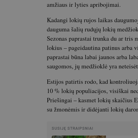
amžiaus ir lyties apribojimai.
Kadangi lokių rujos laikas daugumoj
dauguma šalių rudųjų lokių medžiokl
Sezonas paprastai trunka du ar tris 
lokius – pageidautina patinus arba vi
paprastai būna labai jaunos arba laba
saugomos, jų medžioklė yra neteisėt
Estijos patirtis rodo, kad kontroliu
10 % lokių populiacijos, visiškai ne
Priešingai – kasmet lokių skaičius Es
su žmonėmis ir didėjanti lokių daro
SUSIJĘ STRAIPSNIAI