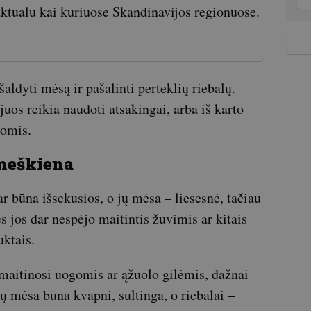
aktualu kai kuriuose Skandinavijos regionuose.
tšaldyti mėsą ir pašalinti perteklių riebalų.
juos reikia naudoti atsakingai, arba iš karto
gomis.
 meškiena
 būna išsekusios, o jų mėsa – liesesnė, tačiau
es jos dar nespėjo maitintis žuvimis ar kitais
ktais.
maitinosi uogomis ar ąžuolo gilėmis, dažnai
 mėsa būna kvapni, sultinga, o riebalai –