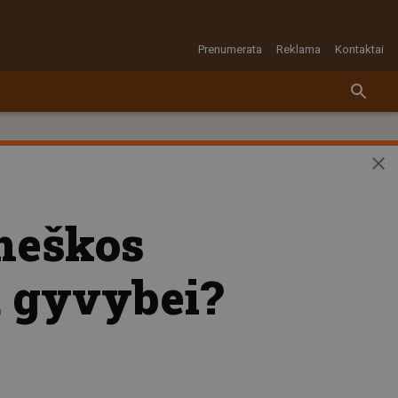
Prenumerata
Reklama
Kontaktai
 meškos
a gyvybei?