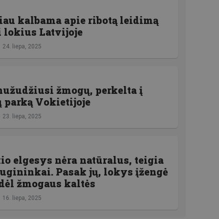
iau kalbama apie ribotą leidimą
 lokius Latvijoje
24. liepa, 2025
užudžiusi žmogų, perkelta į
parką Vokietijoje
23. liepa, 2025
io elgesys nėra natūralus, teigia
gininkai. Pasak jų, lokys įžengė
 dėl žmogaus kaltės
16. liepa, 2025