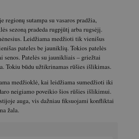
e regionų sutampa su vasaros pradžia,
ės sezoną pradeda rugpjūtį arba rugsėjį.
mėnesius. Leidžiama medžioti tik vienišus
enišas pateles be jauniklių. Tokios patelės
i senos. Patelės su jaunikliais – griežtai
a. Tokiu būdu užtikrinamas rūšies išlikimas.
ojama medžioklė, kai leidžiama sumedžioti iki
daro neigiamo poveikio šios rūšies išlikimui.
tijoje auga, vis dažniau fiksuojami konfliktai
ma žala.