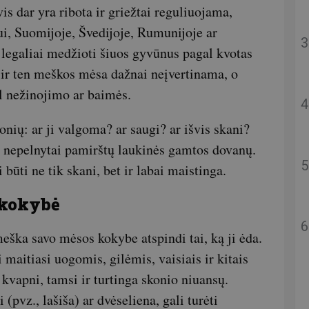
 dar yra ribota ir griežtai reguliuojama,
ui, Suomijoje, Švedijoje, Rumunijoje ar
 legaliai medžioti šiuos gyvūnus pagal kvotas
t ir ten meškos mėsa dažnai neįvertinama, o
ėl nežinojimo ar baimės.
nių: ar ji valgoma? ar saugi? ar išvis skani?
iai nepelnytai pamirštų laukinės gamtos dovanų.
ūti ne tik skani, bet ir labai maistinga.
 kokybė
meška savo mėsos kokybe atspindi tai, ką ji ėda.
i maitiasi uogomis, gilėmis, vaisiais ir kitais
 kvapni, tamsi ir turtinga skonio niuansų.
(pvz., lašiša) ar dvėseliena, gali turėti