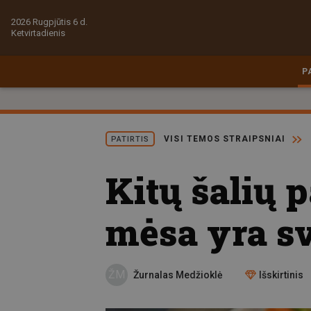
2026 Rugpjūtis 6 d.
Ketvirtadienis
P
VISI TEMOS STRAIPSNIAI
PATIRTIS
Kitų šalių 
mėsa yra sv
ŽM
Žurnalas Medžioklė
Išskirtinis