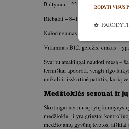
Baltymai – 22–25 g
RODYTI VISUS 
Riebalai – 8–18 g (priklausomai nu
PARODYTI
Kaloringumas – 220–300 kcal per 1
Vitaminas B12, geležis, cinkas – ypa
Svarbu atsakingai naudoti mėsą – ša
termiškai apdoroti, vengti ilgo laik
unikali ir išskirtinė patirtis, kurią 
Medžioklės sezonai ir j
Skirtingai nei mūsų rytų kaimynystė
medžioklė, ji yra griežtai kontroliu
medžiojamų gyvūnų kvotos, aiškiai a