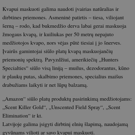
Kvapui maskuoti galima naudoti įvairias natūralias ir
dirbtines priemones. Asmeninė patirtis – tiesa, viliojant
šerną – rodo, kad bukmedžio derva labai gerai maskuoja
žmogaus kvapą, ir kuiliukas per 50 metrų nepajuto
medžiotojos kvapo, nors vėjas pūtė tiesiai į jo šnerves.
Įvairūs gamintojai siūlo platų kvapą maskuojančių
priemonių spektrą. Pavyzdžiui, amerikiečių „Hunters
Specialties“ siūlo visą liniją – muilus, dezodorantus, kūno
ir plaukų putas, skalbimo priemones, specialius maišus
drabužiams laikyti ir net lūpų balzamą.
„Amazon“ siūlo platų produktų pasirinkimą medžiotojams:
„Scent Killer Gold“, „Unscented Field Spray“, „Scent
Elimination“ ir kt.
Latvijoje galima įsigyti dirbtinį elnių šlapimą, naudojamą
gyvūnams vilioti ar savo kvapui maskuoti.