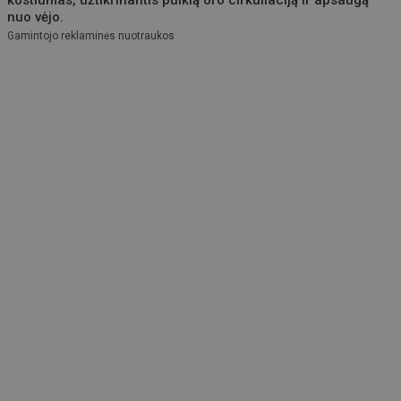
kostiumas, užtikrinantis puikią oro cirkuliaciją ir apsaugą
nuo vėjo.
Gamintojo reklaminės nuotraukos