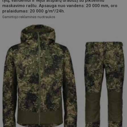
tylų, vandeniui ir vėjui atsparų drabužį su pikseliniu
maskavimo raštu. Apsauga nuo vandens: 20 000 mm, oro
pralaidumas: 20 000 g/m²/24h.
Gamintojo reklaminės nuotraukos