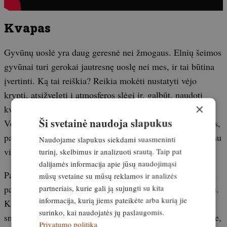
Kvapas
Gyvūnų uoslė yra daug geresnė nei žmogaus. Elnių šeimos
gyvūnai turi gerokai jautresnę uoslę nei mes, ir tai būtina
įvertinti. Ką tai reiškia? Reikia mokėti nustatyti vėjo
kryptį, atsižvelgti į atmosferos slėgį ir, galbūt, naudoti
×
kvapą maskuojančias priemones.
Ši svetainė naudoja slapukus
Vėjo krypčiai nustatyti galima naudoti specialius miltelius,
parduodamus medžiotojų parduotuvėse. Tai vaikų talkas su
Naudojame slapukus siekdami suasmeninti
viksvinių pataisų (Lycopodium clavatum) sporomis.
turinį, skelbimus ir analizuoti srautą. Taip pat
dalijamės informacija apie jūsų naudojimąsi
Pataisiniai augalai auga visur Latvijos miškuose. Žinoma,
mūsų svetaine su mūsų reklamos ir analizės
partneriais, kurie gali ją sujungti su kita
patiems jų rinkti nereikia – jų galima nusipirkti vaistinėse.
informacija, kurią jiems pateikėte arba kurią jie
Kai kurie gamintojai siūlo šį talką buteliukuose su plonu
surinko, kai naudojatės jų paslaugomis.
snapeliu, pritaikytu medžiotojams. Jei turite talką dėžutėje,
Privatumo politika