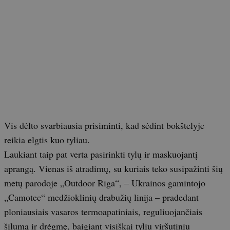
Vis dėlto svarbiausia prisiminti, kad sėdint bokštelyje
reikia elgtis kuo tyliau.
Laukiant taip pat verta pasirinkti tylų ir maskuojantį
aprangą. Vienas iš atradimų, su kuriais teko susipažinti šių
metų parodoje „Outdoor Riga“, – Ukrainos gamintojo
„Camotec“ medžioklinių drabužių linija – pradedant
ploniausiais vasaros termoapatiniais, reguliuojančiais
šilumą ir drėgmę, baigiant visiškai tyliu viršutiniu