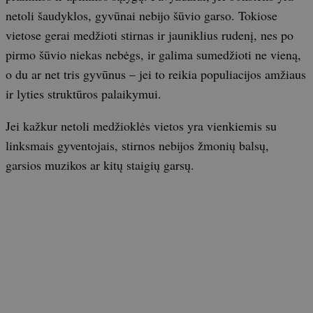
netoli šaudyklos, gyvūnai nebijo šūvio garso. Tokiose
vietose gerai medžioti stirnas ir jauniklius rudenį, nes po
pirmo šūvio niekas nebėgs, ir galima sumedžioti ne vieną,
o du ar net tris gyvūnus – jei to reikia populiacijos amžiaus
ir lyties struktūros palaikymui.
Jei kažkur netoli medžioklės vietos yra vienkiemis su
linksmais gyventojais, stirnos nebijos žmonių balsų,
garsios muzikos ar kitų staigių garsų.