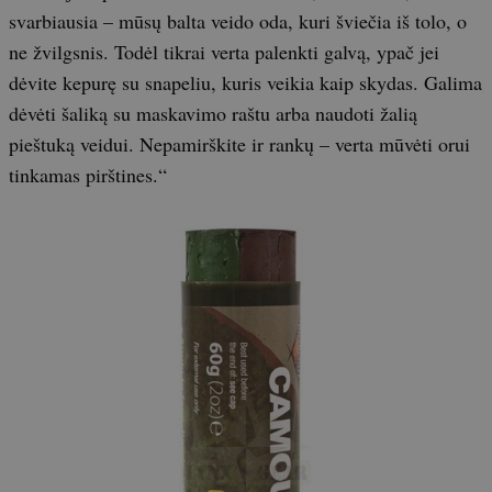
svarbiausia – mūsų balta veido oda, kuri šviečia iš tolo, o
ne žvilgsnis. Todėl tikrai verta palenkti galvą, ypač jei
dėvite kepurę su snapeliu, kuris veikia kaip skydas. Galima
dėvėti šaliką su maskavimo raštu arba naudoti žalią
pieštuką veidui. Nepamirškite ir rankų – verta mūvėti orui
tinkamas pirštines.“