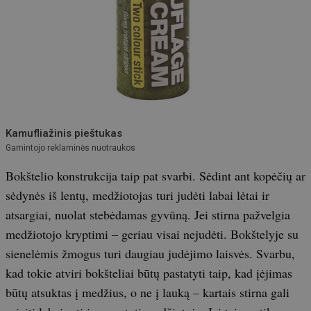
Kamufliažinis pieštukas
Gamintojo reklaminės nuotraukos
Bokštelio konstrukcija taip pat svarbi. Sėdint ant kopėčių ar
sėdynės iš lentų, medžiotojas turi judėti labai lėtai ir
atsargiai, nuolat stebėdamas gyvūną. Jei stirna pažvelgia
medžiotojo kryptimi – geriau visai nejudėti. Bokštelyje su
sienelėmis žmogus turi daugiau judėjimo laisvės. Svarbu,
kad tokie atviri bokšteliai būtų pastatyti taip, kad įėjimas
būtų atsuktas į medžius, o ne į lauką – kartais stirna gali