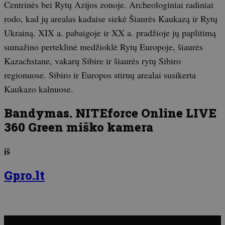
Centrinės bei Rytų Azijos zonoje. Archeologiniai radiniai
rodo, kad jų arealas kadaise siekė Šiaurės Kaukazą ir Rytų
Ukrainą. XIX a. pabaigoje ir XX a. pradžioje jų paplitimą
sumažino perteklinė medžioklė Rytų Europoje, šiaurės
Kazachstane, vakarų Sibire ir šiaurės rytų Sibiro
regionuose. Sibiro ir Europos stirnų arealai susikerta
Kaukazo kalnuose.
Bandymas. NITEforce Online LIVE
360 Green miško kamera
iš
Gpro.lt