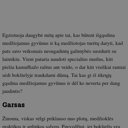
Egzistuoja daugybė mitų apie tai, kas būtent išgąsdina
medžiojamus gyvūnus ir ką medžiotojas turėtų daryti, kad
pats savo veiksmais nesugadintų galimybės susidurti su
laimikiu. Vieni pataria naudoti specialius muilus, kiti
piešia kamufliažo raštus ant veido, o dar kiti visiškai ramiai
sėdi bokštelyje traukdami dūmą. Tai kas gi iš tikrųjų
gąsdina medžiojamus gyvūnus ir dėl ko neverta per daug
jaudintis?
Garsas
Žinoma, viskas vėlgi priklauso nuo plotų, medžioklės
praktikos ir aplinkos sąlygų. Pavyzdžiui, jei bokštelis yra