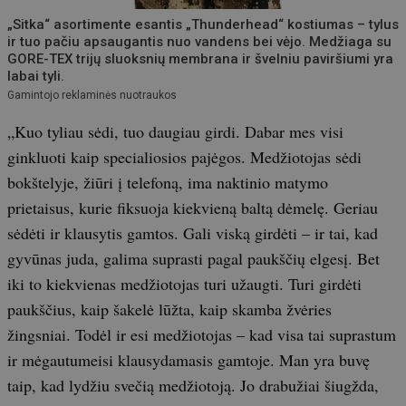
„Sitka“ asortimente esantis „Thunderhead“ kostiumas – tylus
ir tuo pačiu apsaugantis nuo vandens bei vėjo. Medžiaga su
GORE-TEX trijų sluoksnių membrana ir švelniu paviršiumi yra
labai tyli.
Gamintojo reklaminės nuotraukos
„Kuo tyliau sėdi, tuo daugiau girdi. Dabar mes visi
ginkluoti kaip specialiosios pajėgos. Medžiotojas sėdi
bokštelyje, žiūri į telefoną, ima naktinio matymo
prietaisus, kurie fiksuoja kiekvieną baltą dėmelę. Geriau
sėdėti ir klausytis gamtos. Gali viską girdėti – ir tai, kad
gyvūnas juda, galima suprasti pagal paukščių elgesį. Bet
iki to kiekvienas medžiotojas turi užaugti. Turi girdėti
paukščius, kaip šakelė lūžta, kaip skamba žvėries
žingsniai. Todėl ir esi medžiotojas – kad visa tai suprastum
ir mėgautumeisi klausydamasis gamtoje. Man yra buvę
taip, kad lydžiu svečią medžiotoją. Jo drabužiai šiugžda,