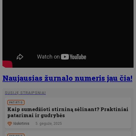
Naujausias žurnalo numeris jau čia!
SUSIJĘ STRAIPSNIAI
PATIRTIS
Kaip sumedžioti stirniną sėlinant? Praktiniai
patarimai ir gudrybės
Išskirtinis
5. gegužė, 2025