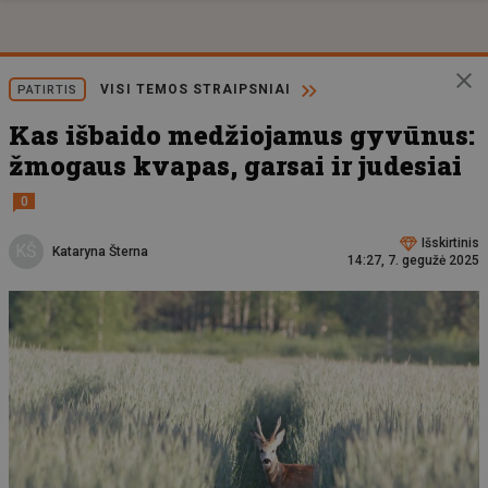
VISI TEMOS STRAIPSNIAI
PATIRTIS
Kas išbaido medžiojamus gyvūnus:
žmogaus kvapas, garsai ir judesiai
0
Išskirtinis
KŠ
Kataryna Šterna
14:27, 7. gegužė 2025