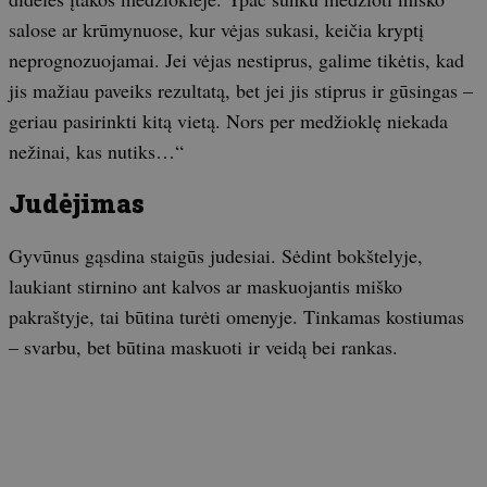
salose ar krūmynuose, kur vėjas sukasi, keičia kryptį
neprognozuojamai. Jei vėjas nestiprus, galime tikėtis, kad
jis mažiau paveiks rezultatą, bet jei jis stiprus ir gūsingas –
geriau pasirinkti kitą vietą. Nors per medžioklę niekada
nežinai, kas nutiks…“
Judėjimas
Gyvūnus gąsdina staigūs judesiai. Sėdint bokštelyje,
laukiant stirnino ant kalvos ar maskuojantis miško
pakraštyje, tai būtina turėti omenyje. Tinkamas kostiumas
– svarbu, bet būtina maskuoti ir veidą bei rankas.