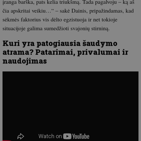
įranga barška, pats kelia triukšmą. Tada pagalvoju – ką aš
čia apskritai veikiu…“ – sakė Dainis, pripažindamas, kad
sėkmės faktorius vis dėlto egzistuoja ir net tokioje
situacijoje galima sumedžioti svajonių stirniną.
Kuri yra patogiausia šaudymo
atrama? Patarimai, privalumai ir
naudojimas