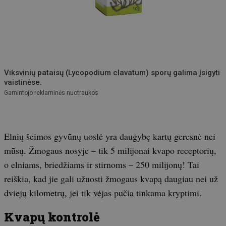
Viksvinių pataisų (Lycopodium clavatum) sporų galima įsigyti
vaistinėse.
Gamintojo reklaminės nuotraukos
Elnių šeimos gyvūnų uoslė yra daugybę kartų geresnė nei
mūsų. Žmogaus nosyje – tik 5 milijonai kvapo receptorių,
o elniams, briedžiams ir stirnoms – 250 milijonų! Tai
reiškia, kad jie gali užuosti žmogaus kvapą daugiau nei už
dviejų kilometrų, jei tik vėjas pučia tinkama kryptimi.
Kvapų kontrolė