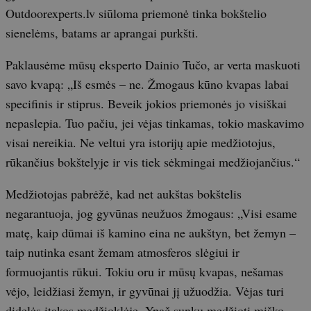
Outdoorexperts.lv siūloma priemonė tinka bokštelio
sienelėms, batams ar aprangai purkšti.
Paklausėme mūsų eksperto Dainio Tučo, ar verta maskuoti
savo kvapą: „Iš esmės – ne. Žmogaus kūno kvapas labai
specifinis ir stiprus. Beveik jokios priemonės jo visiškai
nepaslepia. Tuo pačiu, jei vėjas tinkamas, tokio maskavimo
visai nereikia. Ne veltui yra istorijų apie medžiotojus,
rūkančius bokštelyje ir vis tiek sėkmingai medžiojančius.“
Medžiotojas pabrėžė, kad net aukštas bokštelis
negarantuoja, jog gyvūnas neužuos žmogaus: „Visi esame
matę, kaip dūmai iš kamino eina ne aukštyn, bet žemyn –
taip nutinka esant žemam atmosferos slėgiui ir
formuojantis rūkui. Tokiu oru ir mūsų kvapas, nešamas
vėjo, leidžiasi žemyn, ir gyvūnai jį užuodžia. Vėjas turi
didelės įtakos medžioklėje. Ypač sunku medžioti miško