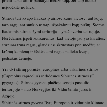
prieiti labai arti ir pamatyti medžiotoją. Jei taip nutiko –
nejudėkite nė kiek.
Stirnos turi kvapo liaukas įvairiose kūno vietose: ant kojų,
tarp ragų, ant snukio ir tarp užpakalinių kojų pirštų. Šiomis
liaukomis stirnos žymi teritoriją – ypač svarbu tai rujoje.
Norėdamos įspėti konkurentus, kad vietoje jau yra karalius,
stirninai trina ragus, glaudžiasi skruostais prie medžių ar
krūmų kamienų ir išskėsdami nagus palieka kvapų
pėdsakus žemėje.
Yra dvi stirnų porūšės: europinės arba vakarinės stirnos
(Capreolus capreolus) ir didesnės Sibirinės stirnos (C.
pygargus). Stirnos gyvena plačioje senojo pasaulio
teritorijoje – nuo Norvegijos iki Viduržemio jūros ir
Azijoje.
Sibirinės stirnos gyvena Rytų Europoje ir vidutinio klimato