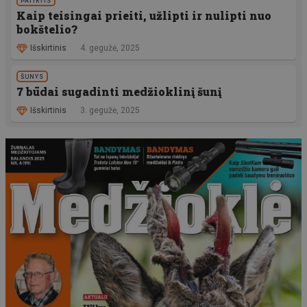
PATIRTIS
Kaip teisingai prieiti, užlipti ir nulipti nuo
bokštelio?
Išskirtinis
4. gegužė, 2025
ŠUNYS
7 būdai sugadinti medžioklinį šunį
Išskirtinis
3. gegužė, 2025