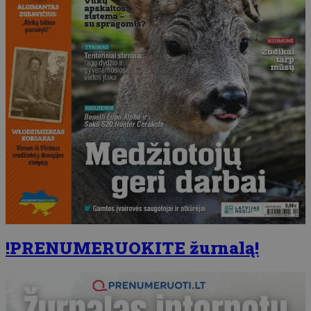
!PRENUMERUOKITE žurnalą!