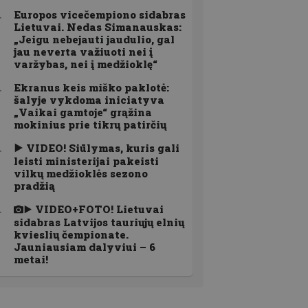
Europos vicečempiono sidabras
Lietuvai. Nedas Simanauskas:
„Jeigu nebejauti jaudulio, gal
jau neverta važiuoti nei į
varžybas, nei į medžioklę“
Ekranus keis miško paklotė:
šalyje vykdoma iniciatyva
„Vaikai gamtoje“ grąžina
mokinius prie tikrų patirčių
VIDEO! Siūlymas, kuris gali
leisti ministerijai pakeisti
vilkų medžioklės sezono
pradžią
VIDEO+FOTO! Lietuvai
sidabras Latvijos tauriųjų elnių
kvieslių čempionate.
Jauniausiam dalyviui – 6
metai!