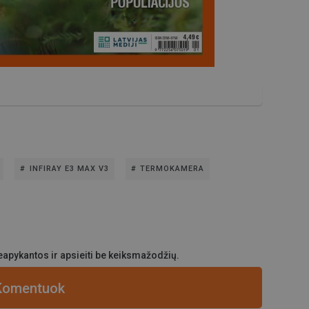
INFIRAY E3 MAX V3
TERMOKAMERA
apykantos ir apsieiti be keiksmažodžių.
Komentuok