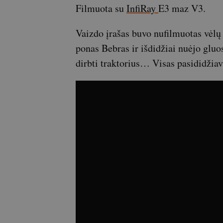
Filmuota su
InfiRay
E3 maz V3.
Vaizdo įrašas buvo nufilmuotas vėlų v
ponas Bebras ir išdidžiai nuėjo gluo
dirbti traktorius… Visas pasididžia