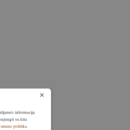
×
alijamės informacija
sujungti su kita
vatumo politika