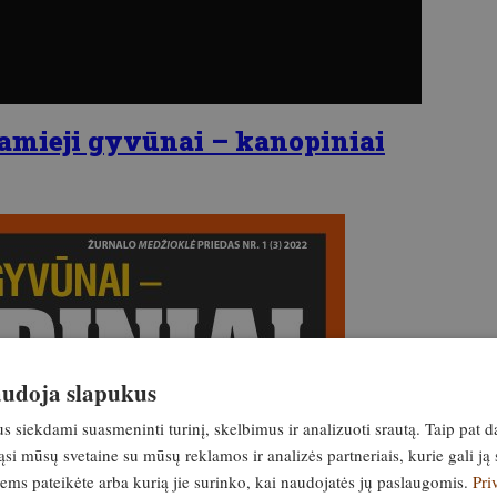
amieji gyvūnai – kanopiniai
naudoja slapukus
siekdami suasmeninti turinį, skelbimus ir analizuoti srautą. Taip pat d
si mūsų svetaine su mūsų reklamos ir analizės partneriais, kurie gali ją 
jiems pateikėte arba kurią jie surinko, kai naudojatės jų paslaugomis.
Pri