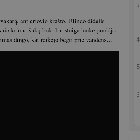
akarą, ant griovio krašto. Išlindo didelis
snio krūmo šakų link, kai staiga lauke pradėjo
vimas dingo, kai reikėjo bėgti prie vandens…