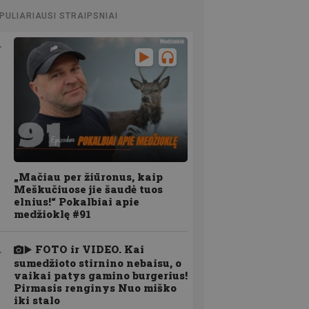
PULIARIAUSI STRAIPSNIAI
„Mačiau per žiūronus, kaip
Meškučiuose jie šaudė tuos
elnius!“ Pokalbiai apie
medžioklę #91
FOTO ir VIDEO. Kai
sumedžioto stirnino nebaisu, o
vaikai patys gamino burgerius!
Pirmasis renginys Nuo miško
iki stalo