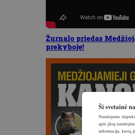
Žurnalo priedas Medžioj
prekyboje!
Ši svetainė 
Naudojame slapukus 
apie jūsų naudojimą
informacija, kurią 