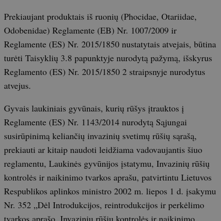
Prekiaujant produktais iš ruonių (Phocidae, Otariidae,
Odobenidae) Reglamente (EB) Nr. 1007/2009 ir
Reglamente (ES) Nr. 2015/1850 nustatytais atvejais, būtina
turėti Taisyklių 3.8 papunktyje nurodytą pažymą, išskyrus
Reglamento (ES) Nr. 2015/1850 2 straipsnyje nurodytus
atvejus.
Gyvais laukiniais gyvūnais, kurių rūšys įtrauktos į
Reglamente (ES) Nr. 1143/2014 nurodytą Sąjungai
susirūpinimą keliančių invazinių svetimų rūšių sąrašą,
prekiauti ar kitaip naudoti leidžiama vadovaujantis šiuo
reglamentu, Laukinės gyvūnijos įstatymu, Invazinių rūšių
kontrolės ir naikinimo tvarkos aprašu, patvirtintu Lietuvos
Respublikos aplinkos ministro 2002 m. liepos 1 d. įsakymu
Nr. 352 „Dėl Introdukcijos, reintrodukcijos ir perkėlimo
tvarkos aprašo, Invazinių rūšių kontrolės ir naikinimo