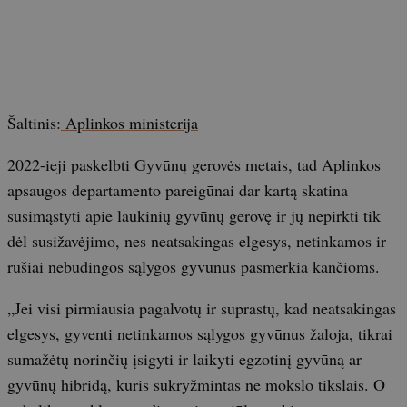
Šaltinis:
Aplinkos ministerija
2022-ieji paskelbti Gyvūnų gerovės metais, tad Aplinkos
apsaugos departamento pareigūnai dar kartą skatina
susimąstyti apie laukinių gyvūnų gerovę ir jų nepirkti tik
dėl susižavėjimo, nes neatsakingas elgesys, netinkamos ir
rūšiai nebūdingos sąlygos gyvūnus pasmerkia kančioms.
„Jei visi pirmiausia pagalvotų ir suprastų, kad neatsakingas
elgesys, gyventi netinkamos sąlygos gyvūnus žaloja, tikrai
sumažėtų norinčių įsigyti ir laikyti egzotinį gyvūną ar
gyvūnų hibridą, kuris sukryžmintas ne mokslo tikslais. O