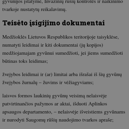
gyvūnijos įstatyme, Invazinių rūšių kontrolės ir naikinimo
tvarkoje nustatytų reikalavimų.
Teisėto įsigijimo dokumentai
Medžioklės Lietuvos Respublikos teritorijoje taisyklėse,
numatyti leidimai ir kiti dokumentai (jų kopijos)
medžiojamajam gyvūnui sumedžioti, jei jiems sumedžioti
būtinas toks leidimas;
žvejybos leidimai ir (ar) limitai arba išrašai iš šių gyvūnų
žvejybos žurnalų – žuvims ir vėžiagyviams;
laisvos formos laukinių gyvūnų veisimą nelaisvėje
patvirtinančios pažymos ar aktai, išduoti Aplinkos
apsaugos departamento, – nelaisvėje išveistiems gyvūnams
ir nurodyti Saugomų rūšių naudojimo tvarkos apraše;