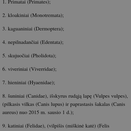
1. Primatai (Primates);
2. kloakiniai (Monotremata);
3. kaguaniniai (Dermoptera);
4. nepilnadančiai (Edentata);
5. skujuočiai (Pholidota);
6. viveriniai (Viverridae);
7. hieniniai (Hyaenidae);
8. šuniniai (Canidae), išskyrus rudąją lapę (Vulpes vulpes),
(pilkasis vilkas (Canis lupus) ir paprastasis šakalas (Canis
aureus) nuo 2015 m. sausio 1 d.);
9. katiniai (Felidae), (vilpišis (miškinė katė) (Felis