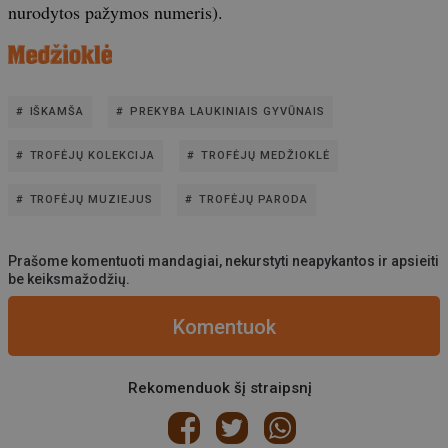
nurodytos pažymos numeris).
IŠKAMŠA
PREKYBA LAUKINIAIS GYVŪNAIS
TROFĖJŲ KOLEKCIJA
TROFĖJŲ MEDŽIOKLĖ
TROFĖJŲ MUZIEJUS
TROFĖJŲ PARODA
Prašome komentuoti mandagiai, nekurstyti neapykantos ir apsieiti
be keiksmažodžių.
Komentuok
Rekomenduok šį straipsnį