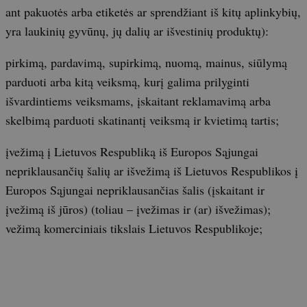
ant pakuotės arba etiketės ar sprendžiant iš kitų aplinkybių,
yra laukinių gyvūnų, jų dalių ar išvestinių produktų):
pirkimą, pardavimą, supirkimą, nuomą, mainus, siūlymą
parduoti arba kitą veiksmą, kurį galima prilyginti
išvardintiems veiksmams, įskaitant reklamavimą arba
skelbimą parduoti skatinantį veiksmą ir kvietimą tartis;
įvežimą į Lietuvos Respubliką iš Europos Sąjungai
nepriklausančių šalių ar išvežimą iš Lietuvos Respublikos į
Europos Sąjungai nepriklausančias šalis (įskaitant ir
įvežimą iš jūros) (toliau – įvežimas ir (ar) išvežimas);
vežimą komerciniais tikslais Lietuvos Respublikoje;