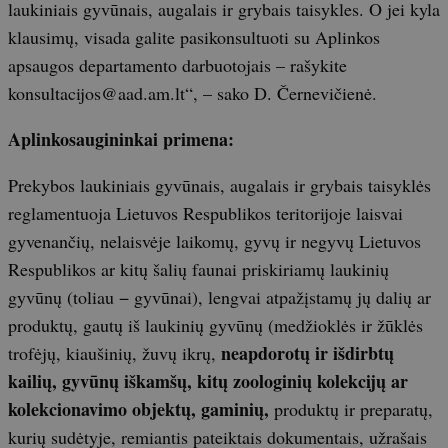
laukiniais gyvūnais, augalais ir grybais taisykles. O jei kyla
klausimų, visada galite pasikonsultuoti su Aplinkos
apsaugos departamento darbuotojais – rašykite
konsultacijos@aad.am.lt“, – sako D. Černevičienė.
Aplinkosaugininkai primena:
Prekybos laukiniais gyvūnais, augalais ir grybais taisyklės
reglamentuoja Lietuvos Respublikos teritorijoje laisvai
gyvenančių, nelaisvėje laikomų, gyvų ir negyvų Lietuvos
Respublikos ar kitų šalių faunai priskiriamų laukinių
gyvūnų (toliau − gyvūnai), lengvai atpažįstamų jų dalių ar
produktų, gautų iš laukinių gyvūnų (medžioklės ir žūklės
neapdorotų ir išdirbtų
trofėjų, kiaušinių, žuvų ikrų,
kailių, gyvūnų iškamšų, kitų zoologinių kolekcijų ar
kolekcionavimo objektų, gaminių,
produktų ir preparatų,
kurių sudėtyje, remiantis pateiktais dokumentais, užrašais