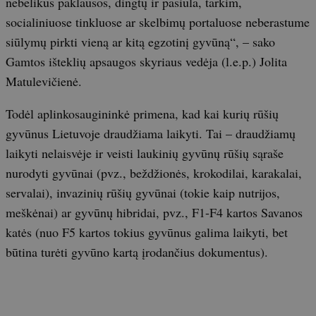
nebelikus paklausos, dingtų ir pasiūla, tarkim,
socialiniuose tinkluose ar skelbimų portaluose neberastume
siūlymų pirkti vieną ar kitą egzotinį gyvūną“, – sako
Gamtos išteklių apsaugos skyriaus vedėja (l.e.p.) Jolita
Matulevičienė.
Todėl aplinkosaugininkė primena, kad kai kurių rūšių
gyvūnus Lietuvoje draudžiama laikyti. Tai – draudžiamų
laikyti nelaisvėje ir veisti laukinių gyvūnų rūšių sąraše
nurodyti gyvūnai (pvz., beždžionės, krokodilai, karakalai,
servalai), invazinių rūšių gyvūnai (tokie kaip nutrijos,
meškėnai) ar gyvūnų hibridai, pvz., F1-F4 kartos Savanos
katės (nuo F5 kartos tokius gyvūnus galima laikyti, bet
būtina turėti gyvūno kartą įrodančius dokumentus).