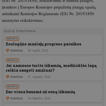
(ES) Nr. 2015/1850), reikalavimus ir išduota įstaigos,
įtrauktos į Europos Komisijos pripažintų įstaigų sąrašą,
atitinkanti Komisijos Reglamente (ES) Nr. 2015/1850
nustatytus reikalavimus;
SUSIJĘ STRAIPSNIAI
PATIRTIS
Zoologijos muziejų progreso paieškos
Išskirtinis
30. spalis, 2022
PATIRTIS
Jei namuose turite iškamšą, medžioklės lapą
reikia saugoti amžinai?
Išskirtinis
27. rugsėjis, 2022
PATIRTIS
Dar viena bausmė už seną iškamšą
Išskirtinis
24. lapkritis, 2022