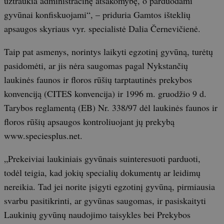
užtraukia administracinę atsakomybę, o parduodami
gyvūnai konfiskuojami“, – priduria Gamtos išteklių
apsaugos skyriaus vyr. specialistė Dalia Černevičienė.
Taip pat asmenys, norintys laikyti egzotinį gyvūną, turėtų
pasidomėti, ar jis nėra saugomas pagal Nykstančių
laukinės faunos ir floros rūšių tarptautinės prekybos
konvenciją (CITES konvencija) ir 1996 m. gruodžio 9 d.
Tarybos reglamentą (EB) Nr. 338/97 dėl laukinės faunos ir
floros rūšių apsaugos kontroliuojant jų prekybą
www.speciesplus.net.
„Prekeiviai laukiniais gyvūnais suinteresuoti parduoti,
todėl teigia, kad jokių specialių dokumentų ar leidimų
nereikia. Tad jei norite įsigyti egzotinį gyvūną, pirmiausia
svarbu pasitikrinti, ar gyvūnas saugomas, ir pasiskaityti
Laukinių gyvūnų naudojimo taisykles bei Prekybos