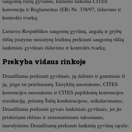
saugomų rūšių gyvūnus, kuriems taikoma CITES
konvencija ir Reglamentas (EB) Nr. 338/97, išdavimo ir
kontrolės tvarką;
Lietuvos Respublikos saugomų gyvūnų, augalų ir grybų
rūšių įstatyme nustatytų leidimų prekiauti saugomų rūšių
laukiniais gyvūnais išdavimo ir kontrolės tvarką;
Prekyba vidaus rinkoje
Draudžiama prekiauti gyvūnais, jų dalimis ir gaminiais iš
jų, jeigu tai prieštarautų Taisyklių nuostatoms, CITES
konvencijos nuostatoms ir CITES papildomų konvencijos
rezoliucijų, priimtų Šalių konferencijose, reikalavimams;
Draudžiama prekiauti gyvais laukiniais gyvūnais, jei jie
priskiriami rūšims ir sistematiniams taksonams,
nurodytiems Draudžiamų prekiauti laukinių gyvūnų sąraše: