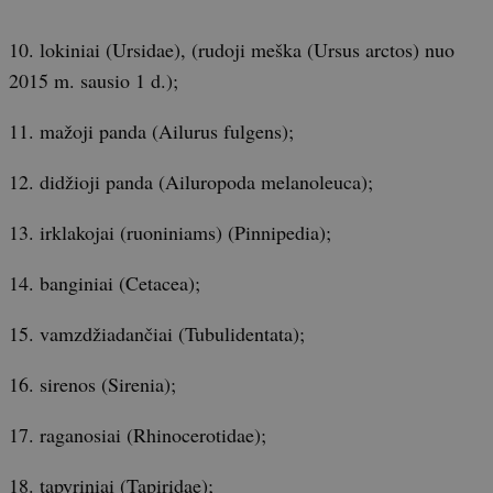
10. lokiniai (Ursidae), (rudoji meška (Ursus arctos) nuo
2015 m. sausio 1 d.);
11. mažoji panda (Ailurus fulgens);
12. didžioji panda (Ailuropoda melanoleuca);
13. irklakojai (ruoniniams) (Pinnipedia);
14. banginiai (Cetacea);
15. vamzdžiadančiai (Tubulidentata);
16. sirenos (Sirenia);
17. raganosiai (Rhinocerotidae);
18. tapyriniai (Tapiridae);