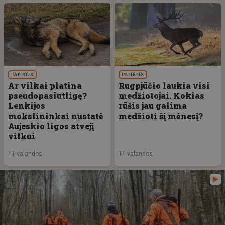
PATIRTIS
PATIRTIS
Ar vilkai platina
Rugpjūčio laukia visi
pseudopasiutligę?
medžiotojai. Kokias
Lenkijos
rūšis jau galima
mokslininkai nustatė
medžioti šį mėnesį?
Aujeskio ligos atvejį
vilkui
11 valandos
11 valandos