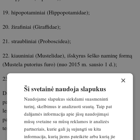
19. hipopotaminiai (Hippopotamidae);
20. žirafiniai (Giraffidae);
21. straubliniai (Proboscidea);
22. kiauniniai (Mustelidae), išskyrus šeško naminę formą
(Mustela putorius furo) (nuo 2015 m. sausio 1 d.);
23. krokodilai (Crocodylia), (nuo 2015 m. sausio 1 d.).
×
Ši svetainė naudoja slapukus
Draudžiama parduoti, transportuoti ar laikyti norint
Naudojame slapukus siekdami suasmeninti
parduoti, siūlyti parduoti gyvus ar negyvus paukščius, jų
turinį, skelbimus ir analizuoti srautą. Taip pat
lengvai atpažįstamas dalis ir gaminius iš jų, jeigu šie
dalijamės informacija apie jūsų naudojimąsi
paukščiai priskiriami bet kuriai Europos Sąjungos
mūsų svetaine su mūsų reklamos ir analizės
teritorijoje natūraliai paplitusiai paukščių rūšiai;
partneriais, kurie gali ją sujungti su kita
informacija, kurią jiems pateikėte arba kurią jie