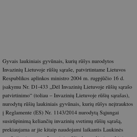
Gyvais laukiniais gyvūnais, kurių rūšys nurodytos
Invazinių Lietuvoje rūšių sąraše, patvirtintame Lietuvos
Respublikos aplinkos ministro 2004 m. rugpjūčio 16 d.
įsakymu Nr. D1-433 „Dėl Invazinių Lietuvoje rūšių sąrašo
patvirtinimo“ (toliau – Invazinių Lietuvoje rūšių sąrašas),
nurodytų rūšių laukiniais gyvūnais, kurių rūšys neįtrauktos
į Reglamente (ES) Nr. 1143/2014 nurodytą Sąjungai
susirūpinimą keliančių invazinių svetimų rūšių sąrašą,
prekiaujama ar jie kitaip naudojami laikantis Laukinės