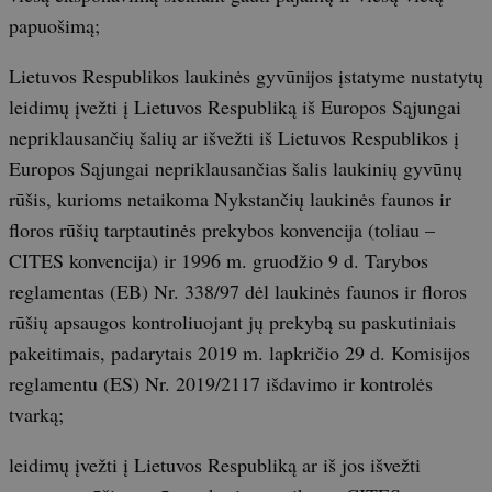
papuošimą;
Lietuvos Respublikos laukinės gyvūnijos įstatyme nustatytų
leidimų įvežti į Lietuvos Respubliką iš Europos Sąjungai
nepriklausančių šalių ar išvežti iš Lietuvos Respublikos į
Europos Sąjungai nepriklausančias šalis laukinių gyvūnų
rūšis, kurioms netaikoma Nykstančių laukinės faunos ir
floros rūšių tarptautinės prekybos konvencija (toliau –
CITES konvencija) ir 1996 m. gruodžio 9 d. Tarybos
reglamentas (EB) Nr. 338/97 dėl laukinės faunos ir floros
rūšių apsaugos kontroliuojant jų prekybą su paskutiniais
pakeitimais, padarytais 2019 m. lapkričio 29 d. Komisijos
reglamentu (ES) Nr. 2019/2117 išdavimo ir kontrolės
tvarką;
leidimų įvežti į Lietuvos Respubliką ar iš jos išvežti