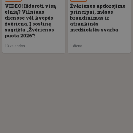
VIDEO! Išdoroti visą
Žvėrienos apdorojimo
elnią? Vilniaus
principai, mėsos
dienose vėl kvepės
brandinimas ir
žvėriena. Į sostinę
atrankinės
sugrįžta „Žvėrienos
medžioklės svarba
puota 2026“!
13 valandos
1 diena