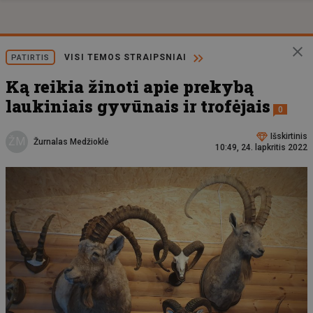
VISI TEMOS STRAIPSNIAI
PATIRTIS
Ką reikia žinoti apie prekybą
laukiniais gyvūnais ir trofėjais
0
Išskirtinis
ŽM
Žurnalas Medžioklė
10:49, 24. lapkritis 2022