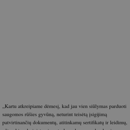
„Kartu atkreipiame dėmesį, kad jau vien siūlymas parduoti
saugomos rūšies gyvūną, neturint teisėtą įsigijimą
patvirtinančių dokumentų, atitinkamų sertifikatų ir leidimų,