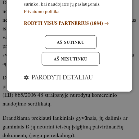
Draudžiama parduoti ar mainyti, transportuoti ar laikyti
surinko, kai naudojatės jų paslaugomis.
norint parduoti, siūlyti parduoti ar mainyti gyvus ar
Privatumo politika
negyvus gyvūnus, jų lengvai atpažįstamas dalis ir gaminius
RODYTI VISUS PARTNERIUS
(1884) →
iš jų, jei jie pagauti ar kitaip paimti iš gamtos europinėje
valstybių narių, kurioms taikoma Sutartis, teritorijoje ir
AŠ SUTINKU
priskiriami bet kuriai rūšiai, įtrauktai į Europos Bendrijos
svarbos gyvūnų ir augalų rūšių, kurioms reikalinga griežta
AŠ NESUTINKU
apsauga, sąrašą;
PARODYTI DETALIAU
Draudžiama prekiauti į Reglamento (EB) Nr. 338/97 A
priedą įtrauktų rūšių egzemplioriais neturint Reglamente
(EB) 865/2006 48 straipsnyje nurodytų komercinio
naudojimo sertifikatų.
Draudžiama prekiauti laukiniais gyvūnais, jų dalimis ar
gaminiais iš jų neturint teisėtą įsigijimą patvirtinančių
dokumentų (jeigu jie reikalingi).