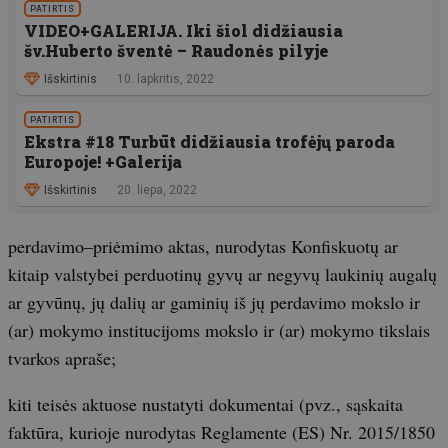
PATIRTIS
VIDEO+GALERIJA. Iki šiol didžiausia
šv.Huberto šventė – Raudonės pilyje
Išskirtinis
10. lapkritis, 2022
PATIRTIS
Ekstra #18 Turbūt didžiausia trofėjų paroda
Europoje! +Galerija
Išskirtinis
20. liepa, 2022
perdavimo–priėmimo aktas, nurodytas Konfiskuotų ar
kitaip valstybei perduotinų gyvų ar negyvų laukinių augalų
ar gyvūnų, jų dalių ar gaminių iš jų perdavimo mokslo ir
(ar) mokymo institucijoms mokslo ir (ar) mokymo tikslais
tvarkos apraše;
kiti teisės aktuose nustatyti dokumentai (pvz., sąskaita
faktūra, kurioje nurodytas Reglamente (ES) Nr. 2015/1850