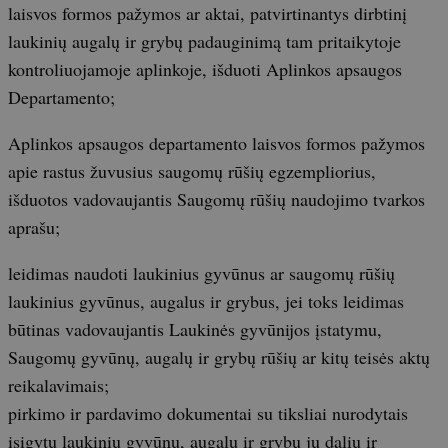
laisvos formos pažymos ar aktai, patvirtinantys dirbtinį
laukinių augalų ir grybų padauginimą tam pritaikytoje
kontroliuojamoje aplinkoje, išduoti Aplinkos apsaugos
Departamento;
Aplinkos apsaugos departamento laisvos formos pažymos
apie rastus žuvusius saugomų rūšių egzempliorius,
išduotos vadovaujantis Saugomų rūšių naudojimo tvarkos
aprašu;
leidimas naudoti laukinius gyvūnus ar saugomų rūšių
laukinius gyvūnus, augalus ir grybus, jei toks leidimas
būtinas vadovaujantis Laukinės gyvūnijos įstatymu,
Saugomų gyvūnų, augalų ir grybų rūšių ar kitų teisės aktų
reikalavimais;
pirkimo ir pardavimo dokumentai su tiksliai nurodytais
įsigytų laukinių gyvūnų, augalų ir grybų jų dalių ir