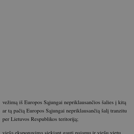
vežimą iš Europos Sąjungai nepriklausančios šalies į kitą
ar tą pačią Europos Sąjungai nepriklausančią šalį tranzitu
per Lietuvos Respublikos teritoriją;
viešą eksponavimą siekiant gauti pajamų ir viešų vietų