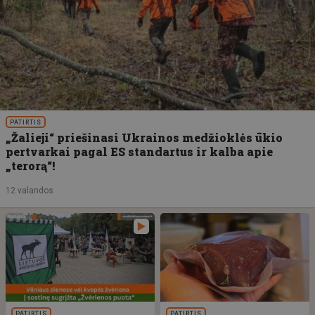
PATIRTIS
„Žalieji“ priešinasi Ukrainos medžioklės ūkio
pertvarkai pagal ES standartus ir kalba apie
„terorą“!
12 valandos
PATIRTIS
PATIRTIS