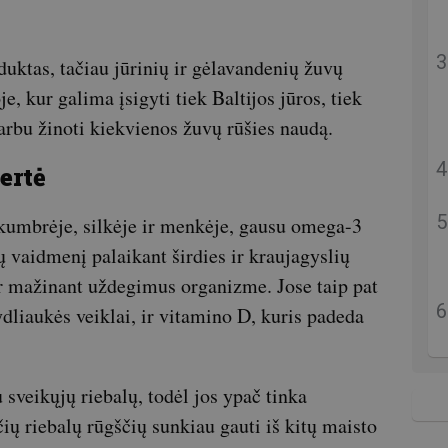
duktas, tačiau jūrinių ir gėlavandenių žuvų
je, kur galima įsigyti tiek Baltijos jūros, tiek
arbu žinoti kiekvienos žuvų rūšies naudą.
ertė
 skumbrėje, silkėje ir menkėje, gausu omega-3
ų vaidmenį palaikant širdies ir kraujagyslių
ir mažinant uždegimus organizme. Jose taip pat
ydliaukės veiklai, ir vitamino D, kuris padeda
sveikųjų riebalų, todėl jos ypač tinka
čių riebalų rūgščių sunkiau gauti iš kitų maisto