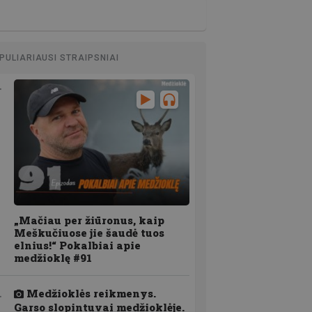
PULIARIAUSI STRAIPSNIAI
„Mačiau per žiūronus, kaip
Meškučiuose jie šaudė tuos
elnius!“ Pokalbiai apie
medžioklę #91
Medžioklės reikmenys.
Garso slopintuvai medžioklėje.