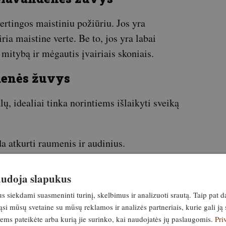
ertingos maistiniu požiūriu. Jos yra
ria maistine verte. Be to, jos yra labai
o mitybą ir mėgautis įvairiais skoniais.
denės žuvys
ų, idealiai tinka norintiems išlaikyti sveiką
a atkurti raumenis ir audinius.
idanto, yra liesa ir malonaus skonio žuvis.
naudoja slapukus
alio šaltiniai, kurie padeda stiprinti kaulų ir
siekdami suasmeninti turinį, skelbimus ir analizuoti srautą. Taip pat d
si mūsų svetaine su mūsų reklamos ir analizės partneriais, kurie gali ją 
jiems pateikėte arba kurią jie surinko, kai naudojatės jų paslaugomis.
Pri