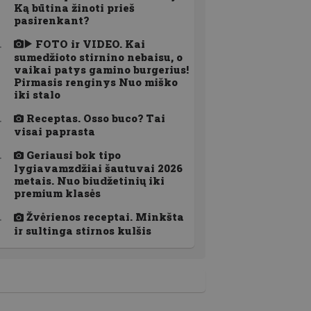
Ką būtina žinoti prieš
pasirenkant?
FOTO ir VIDEO. Kai
sumedžioto stirnino nebaisu, o
vaikai patys gamino burgerius!
Pirmasis renginys Nuo miško
iki stalo
Receptas. Osso buco? Tai
visai paprasta
Geriausi bok tipo
lygiavamzdžiai šautuvai 2026
metais. Nuo biudžetinių iki
premium klasės
Žvėrienos receptai. Minkšta
ir sultinga stirnos kulšis