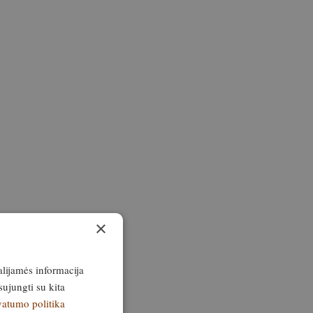
×
alijamės informacija
sujungti su kita
vatumo politika