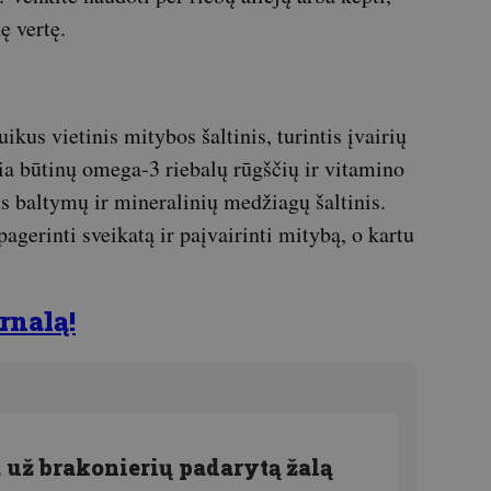
ę vertę.
kus vietinis mitybos šaltinis, turintis įvairių
ia būtinų omega-3 riebalų rūgščių ir vitamino
s baltymų ir mineralinių medžiagų šaltinis.
agerinti sveikatą ir paįvairinti mitybą, o kartu
nalą!
. už brakonierių padarytą žalą