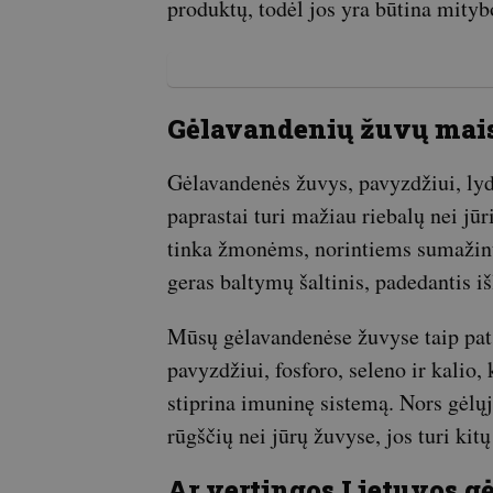
produktų, todėl jos yra būtina mitybo
Gėlavandenių žuvų mais
Gėlavandenės žuvys, pavyzdžiui, lydek
paprastai turi mažiau riebalų nei jūr
tinka žmonėms, norintiems sumažinti
geras baltymų šaltinis, padedantis i
Mūsų gėlavandenėse žuvyse taip pat
pavyzdžiui, fosforo, seleno ir kalio
stiprina imuninę sistemą. Nors gėl
rūgščių nei jūrų žuvyse, jos turi kit
Ar vertingos Lietuvos 