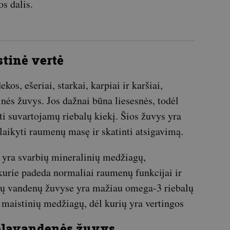
s dalis.
tinė vertė
os, ešeriai, starkai, karpiai ir karšiai,
inės žuvys. Jos dažnai būna liesesnės, todėl
 suvartojamų riebalų kiekį. Šios žuvys yra
šlaikyti raumenų masę ir skatinti atsigavimą.
 yra svarbių mineralinių medžiagų,
, kurie padeda normaliai raumenų funkcijai ir
ųjų vandenų žuvyse yra mažiau omega-3 riebalų
ų maistinių medžiagų, dėl kurių yra vertingos
gėlavandenės žuvys