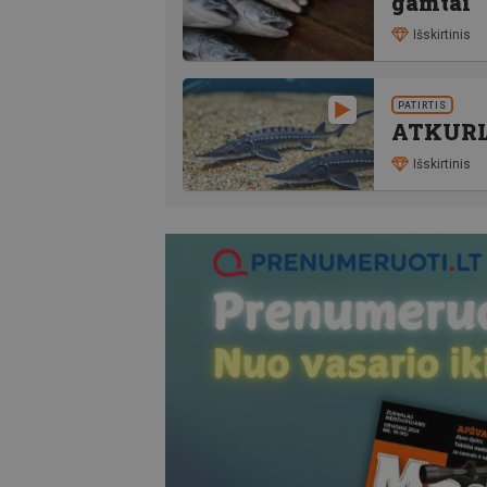
gamtai
Išskirtinis
PATIRTIS
ATKURI
Išskirtinis