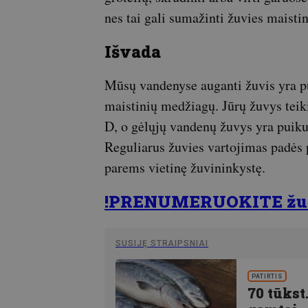
nes tai gali sumažinti žuvies maistin
Išvada
Mūsų vandenyse auganti žuvis yra pui
maistinių medžiagų. Jūrų žuvys teik
D, o gėlųjų vandenų žuvys yra puiku
Reguliarus žuvies vartojimas padės p
parems vietinę žuvininkystę.
!PRENUMERUOKITE žur
SUSIJĘ STRAIPSNIAI
PATIRTIS
70 tūkst