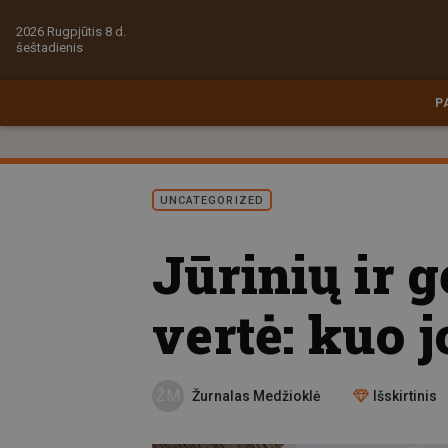
2026 Rugpjūtis 8 d.
šeštadienis
P
UNCATEGORIZED
Jūrinių ir 
vertė: kuo j
ŽM
Žurnalas Medžioklė
Išskirtinis