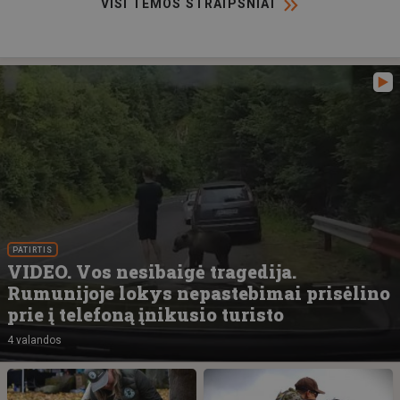
VISI TEMOS STRAIPSNIAI
PATIRTIS
VIDEO. Vos nesibaigė tragedija.
Rumunijoje lokys nepastebimai prisėlino
prie į telefoną įnikusio turisto
4 valandos