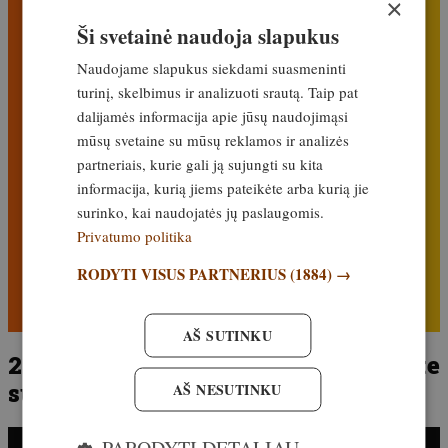
×
Ši svetainė naudoja slapukus
Naudojame slapukus siekdami suasmeninti
turinį, skelbimus ir analizuoti srautą. Taip pat
dalijamės informacija apie jūsų naudojimąsi
mūsų svetaine su mūsų reklamos ir analizės
partneriais, kurie gali ją sujungti su kita
informacija, kurią jiems pateikėte arba kurią jie
surinko, kai naudojatės jų paslaugomis.
Privatumo politika
RODYTI VISUS PARTNERIUS
(1884) →
AŠ SUTINKU
26-ąjame elnių kvieslių čempionate
susirungs dalyviai iš ES
AŠ NESUTINKU
PARODYTI DETALIAU