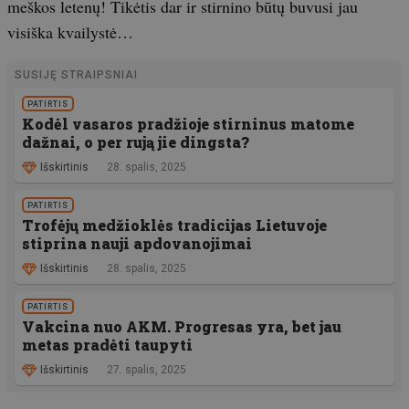
meškos letenų! Tikėtis dar ir stirnino būtų buvusi jau
visiška kvailystė…
SUSIJĘ STRAIPSNIAI
PATIRTIS
Kodėl vasaros pradžioje stirninus matome
dažnai, o per rują jie dingsta?
Išskirtinis
28. spalis, 2025
PATIRTIS
Trofėjų medžioklės tradicijas Lietuvoje
stiprina nauji apdovanojimai
Išskirtinis
28. spalis, 2025
PATIRTIS
Vakcina nuo AKM. Progresas yra, bet jau
metas pradėti taupyti
Išskirtinis
27. spalis, 2025