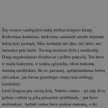
Šią vasaros saulėgrįžos naktį miškas kvėpavo kitaip.
Kiekvienas kamienas, kiekviena samanėlė atrodė slepianti
kokią nors paslaptį. Man nerūpėjo nei alus, nei sūris, nei
šurmulys prie laužo. Tiesiog norėjosi išeiti į medžioklę.
Daug negalvodamas išvažiavau į pelkės pakraštį. Ten buvo
ir mažų laukymių, ir tankių eglynėlių, tikrai tinkamų
stirninų medžioklei. Be to, pavasarį, apžiūrinėdamas bebrų
užtvankas, jau buvau pastebėjęs vieną visai neblogą
kandidatą!
Lėtai žengiau per rasotą žolę. Nakties tamsa – jei taip išvis
galima vadinti tą gilią prieaušrio prieblandą – jau buvo
atsitraukusi. Aplink viskas buvo puikiai matoma, o iki