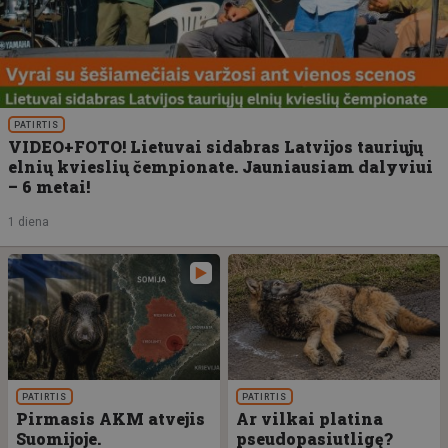
PATIRTIS
VIDEO+FOTO! Lietuvai sidabras Latvijos tauriųjų
elnių kvieslių čempionate. Jauniausiam dalyviui
– 6 metai!
1 diena
PATIRTIS
PATIRTIS
Pirmasis AKM atvejis
Ar vilkai platina
Suomijoje.
pseudopasiutligę?