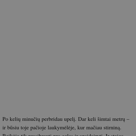
Po kelių minučių perbridau upelį. Dar keli šimtai metrų –
ir būsiu toje pačioje laukymėlėje, kur mačiau stirniną.
Reikėjo tik prasibrauti pro egles ir apsidairyti. Ir staiga