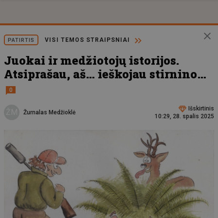
VISI TEMOS STRAIPSNIAI
PATIRTIS
Juokai ir medžiotojų istorijos.
Atsiprašau, aš… ieškojau stirnino…
0
Išskirtinis
ŽM
Žurnalas Medžioklė
10:29, 28. spalis 2025