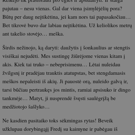
pajutau – nesu vienas. Gal dar viena įsimylėjėlių pora?
Būtų per daug neįtikėtina, jei kam nors tai papasakočiau…
Bet tikrovė buvo dar labiau neįtikėtina. Už keliolikos metrų
ant takelio stovėjo… meška.
Širdis nežinojo, ką daryti: daužytis į šonkaulius ar stengtis
visiškai nejudėti. Mes sustingę žiūrėjome vienas kitam į
akis. Kiek tai truko – nebeprisimenu… Lėtai nuleidau
žvilgsnį ir pradėjau trauktis atatupstas, bet stengdamasis
meškos nepaleisti iš akių. Ji pauostė orą, nuleido galvą ir,
tarsi būčiau pertraukęs jos mintis, ramiai apsisuko ir dingo
tankmėje… Matyt, ji nusprendė švęsti saulėgrįžą be
medžiotojo šašlyko…
Ne kasdien pasitaiko toks sėkmingas rytas! Beveik
užklupau dorybingąjį Fredį su kaimyne ir pabėgau iš