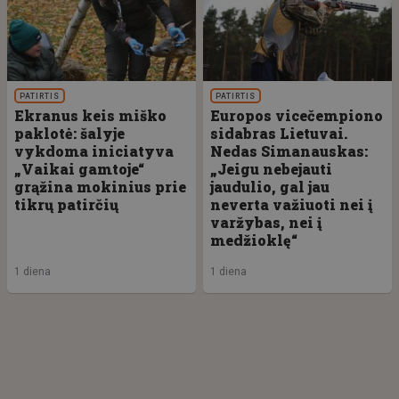
PATIRTIS
PATIRTIS
Ekranus keis miško
Europos vicečempiono
paklotė: šalyje
sidabras Lietuvai.
vykdoma iniciatyva
Nedas Simanauskas:
„Vaikai gamtoje“
„Jeigu nebejauti
grąžina mokinius prie
jaudulio, gal jau
tikrų patirčių
neverta važiuoti nei į
varžybas, nei į
medžioklę“
1 diena
1 diena