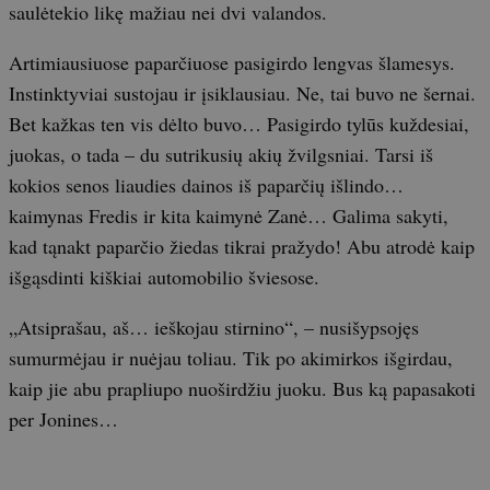
saulėtekio likę mažiau nei dvi valandos.
Artimiausiuose paparčiuose pasigirdo lengvas šlamesys.
Instinktyviai sustojau ir įsiklausiau. Ne, tai buvo ne šernai.
Bet kažkas ten vis dėlto buvo… Pasigirdo tylūs kuždesiai,
juokas, o tada – du sutrikusių akių žvilgsniai. Tarsi iš
kokios senos liaudies dainos iš paparčių išlindo…
kaimynas Fredis ir kita kaimynė Zanė… Galima sakyti,
kad tąnakt paparčio žiedas tikrai pražydo! Abu atrodė kaip
išgąsdinti kiškiai automobilio šviesose.
„Atsiprašau, aš… ieškojau stirnino“, – nusišypsojęs
sumurmėjau ir nuėjau toliau. Tik po akimirkos išgirdau,
kaip jie abu prapliupo nuoširdžiu juoku. Bus ką papasakoti
per Jonines…