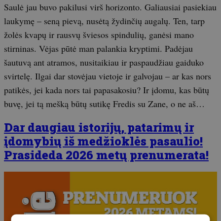
Saulė jau buvo pakilusi virš horizonto. Galiausiai pasiekiau
laukymę – seną pievą, nusėtą žydinčių augalų. Ten, tarp
žolės kvapų ir rausvų šviesos spindulių, ganėsi mano
stirninas. Vėjas pūtė man palankia kryptimi. Padėjau
šautuvą ant atramos, nusitaikiau ir paspaudžiau gaiduko
svirtelę. Ilgai dar stovėjau vietoje ir galvojau – ar kas nors
patikės, jei kada nors tai papasakosiu? Ir įdomu, kas būtų
buvę, jei tą mešką būtų sutikę Fredis su Zane, o ne aš…
Dar daugiau istorijų, patarimų ir
įdomybių iš medžioklės pasaulio!
Prasideda 2026 metų prenumerata!