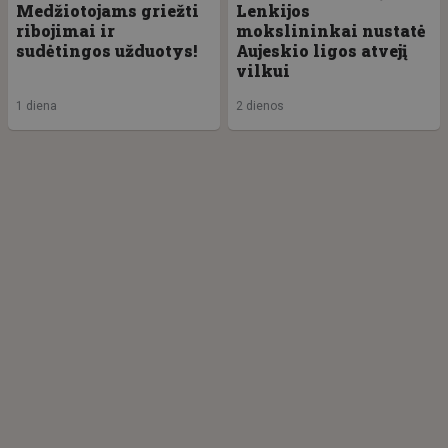
Medžiotojams griežti
Lenkijos
ribojimai ir
mokslininkai nustatė
sudėtingos užduotys!
Aujeskio ligos atvejį
vilkui
1 diena
2 dienos