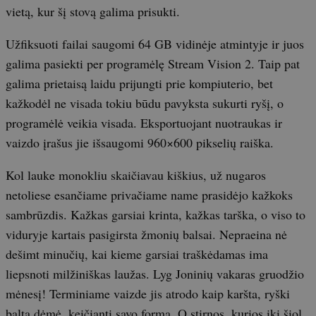
vietą, kur šį stovą galima prisukti.
Užfiksuoti failai saugomi 64 GB vidinėje atmintyje ir juos
galima pasiekti per programėlę Stream Vision 2. Taip pat
galima prietaisą laidu prijungti prie kompiuterio, bet
kažkodėl ne visada tokiu būdu pavyksta sukurti ryšį, o
programėlė veikia visada. Eksportuojant nuotraukas ir
vaizdo įrašus jie išsaugomi 960×600 pikselių raiška.
Kol lauke monokliu skaičiavau kiškius, už nugaros
netoliese esančiame privačiame name prasidėjo kažkoks
sambrūzdis. Kažkas garsiai krinta, kažkas tarška, o viso to
viduryje kartais pasigirsta žmonių balsai. Nepraeina nė
dešimt minučių, kai kieme garsiai traškėdamas ima
liepsnoti milžiniškas laužas. Lyg Joninių vakaras gruodžio
mėnesį! Terminiame vaizde jis atrodo kaip karšta, ryški
balta dėmė, keičianti savo formą. O stirnos, kurios iki šiol