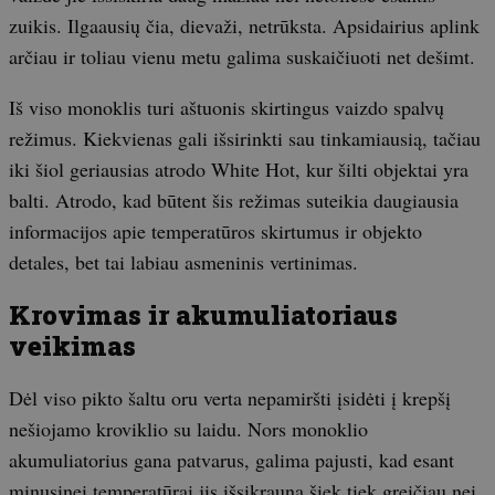
zuikis. Ilgaausių čia, dievaži, netrūksta. Apsidairius aplink
arčiau ir toliau vienu metu galima suskaičiuoti net dešimt.
Iš viso monoklis turi aštuonis skirtingus vaizdo spalvų
režimus. Kiekvienas gali išsirinkti sau tinkamiausią, tačiau
iki šiol geriausias atrodo White Hot, kur šilti objektai yra
balti. Atrodo, kad būtent šis režimas suteikia daugiausia
informacijos apie temperatūros skirtumus ir objekto
detales, bet tai labiau asmeninis vertinimas.
Krovimas ir akumuliatoriaus
veikimas
Dėl viso pikto šaltu oru verta nepamiršti įsidėti į krepšį
nešiojamo kroviklio su laidu. Nors monoklio
akumuliatorius gana patvarus, galima pajusti, kad esant
minusinei temperatūrai jis išsikrauna šiek tiek greičiau nei