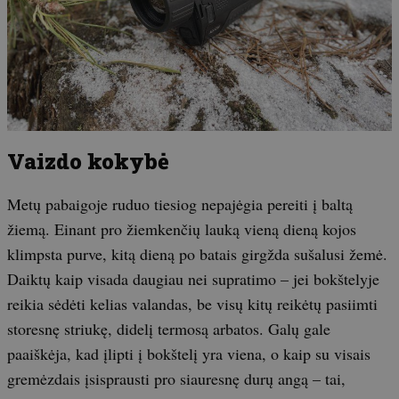
Vaizdo kokybė
Metų pabaigoje ruduo tiesiog nepajėgia pereiti į baltą
žiemą. Einant pro žiemkenčių lauką vieną dieną kojos
klimpsta purve, kitą dieną po batais girgžda sušalusi žemė.
Daiktų kaip visada daugiau nei supratimo – jei bokštelyje
reikia sėdėti kelias valandas, be visų kitų reikėtų pasiimti
storesnę striukę, didelį termosą arbatos. Galų gale
paaiškėja, kad įlipti į bokštelį yra viena, o kaip su visais
gremėzdais įsisprausti pro siauresnę durų angą – tai,