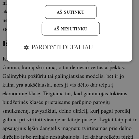
niekaip negalėjo susiimti išlįsti į lauką. Išėję jie po
akimirkos išsigando, įbėgo atgal į krūmus, bet niekur
AŠ SUTINKU
nesitraukė – dar ilgai terminiame prietaise buvo galima
stebėti, kaip šviesios dėmės žybčioja pamiškės krūmuose.
AŠ NESUTINKU
Išvados
PARODYTI DETALIAU
Kiekvienas Axion modelis turi savo specifikaciją ir,
žinoma, kainų skirtumą, o tai dėmesio vertas aspektas.
Galimybių požiūriu tai galingiausias modelis, bet ir jo
kaina yra aukščiausia, nors ji vis dėlto dar telpa į
ekonominę klasę. Teigiama tai, kad gamintojas tokiems
biudžetinės klasės prietaisams parūpino patogių
smulkmenų, pavyzdžiui, delno dirželį, kurį pagal poreikį
galima pritvirtinti vienoje ar kitoje pusėje. Lygiai taip pat ir
apsauginis lęšio dangtelis magnetu tvirtinamas prie delno
dirželio ir be reikalo nesitabaluoja. Jei dabar reikėtų pirkti