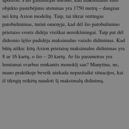
objekto pastebėjimo atstumas yra 1750 metrų – daugiau
nei kitų Axion modelių. Taip, tai tikrai vertingas
patobulinimas, turint omenyje, kad dėl šio patobulinimo
prietaiso svoris didėja visiškai nereikšmingai. Taip pat dėl
didesnio lęšio padidėja maksimalus vaizdo didinimas. Kad
būtų aišku: kitų Axion prietaisų maksimalus didinimas yra
8 ar 16 kartų, o šio – 20 kartų. Ar šis parametras yra
lemiamai svarbus renkantis monoklį sau? Manytina, ne,
mano praktikoje beveik niekada nepasitaikė situacijos, kai
iš tikrųjų reikėtų naudoti šį maksimalų didinimą.