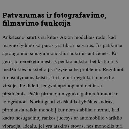
Patvarumas ir fotografavimo,
filmavimo funkcija
Ankstesnė patirtis su kitais Axion modeliais rodo, kad
magnio lydinio korpusas yra tikrai patvarus. Jis patikimai
apsaugo nuo smūgių monokliui nukritus ant žemės. Ko
gero, jo nereikėtų mesti iš penkto aukšto, bet kritimą iš
medžioklės bokštelio jis išgyvena be problemų. Reguliuoti
ir nustatymams keisti skirti keturi mygtukai monoklio
viršuje. Jie dideli, lengvai apčiuopiami net ir su
pirštinėmis. Pačiu pirmuoju mygtuku galima filmuoti ir
fotografuoti. Norint gauti visiškai kokybiškus kadrus,
pirmiausia reikia monoklį kur nors stabiliai atremti, kad
kadro nesugadintų rankos judesys ar automobilio variklio
vibracija. Idealu, jei yra atskiras stovas, nes monoklis turi