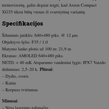
termovizorių, galiu drąsiai teigti, kad Axion Compact
XG35 tikrai būtų vienas iš svarstytinų variantų.
Specifikacijos
Šiluminis jutiklis: 640×480 piks. @ 12 µm
Objektyvo lęšis: F35 / 1.0
Matymo lauko plotis už 100 m: 21,9 m
Ekranas: AMOLED 640×480 piks.
NETD: < 40 mK Atsparumo vandeniui lygis: IPХ7 Vaizdo
Pliusai
didinimas: 2,5–20 k.
:
– Dydis, svoris
– Kaina
– Korpuso tvirtumas
Minusai
:
– Nėra lazerinio tolimačio