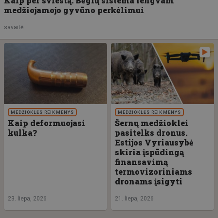
Kaip per sviestą. Bėgių sistema lengvam
medžiojamojo gyvūno perkėlimui
savaitė
MEDŽIOKLĖS REIKMENYS
MEDŽIOKLĖS REIKMENYS
Kaip deformuojasi
Šernų medžioklei
kulka?
pasitelks dronus.
Estijos Vyriausybė
skiria įspūdingą
finansavimą
termovizoriniams
dronams įsigyti
23. liepa, 2026
21. liepa, 2026