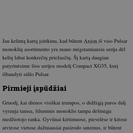
Jau kelintą kartą įsitikinu, kad būtent
Axion
iš viso Pulsar
monoklių asortimento yra mano mėgstamiausia serija dėl
kelių labai konkrečių priežasčių. Šį kartą daugiau
patyrinėsime šios serijos modelį Compact XG35, kurį
išbandyti siūlo Pulsar.
Pirmieji įspūdžiai
Gruodį, kai dienos visiškai trumpos, o didžiąją paros dalį
vyrauja tamsa, šiluminis monoklis tampa dešiniąja
medžiotojo ranka. Gyvūnai kirtimuose, pievelėse ir kitose
atvirose vietose dažniausiai pasirodo sutemus, ir būtent