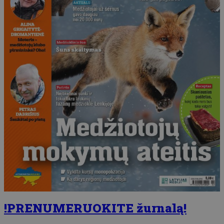
!PRENUMERUOKITE žurnalą!