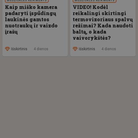
MEDŽIOKLĖS REIKMENYS
MEDŽIOKLĖS REIKMENYS
Kaip miško kamera
VIDEO! Kodėl
padaryti įspūdingų
reikalingi skirtingi
laukinės gamtos
termovizoriaus spalvų
nuotraukų ir vaizdo
režimai? Kada naudoti
įrašų
baltą, o kada
vaivorykštės?
Išskirtinis
4 dienos
Išskirtinis
4 dienos