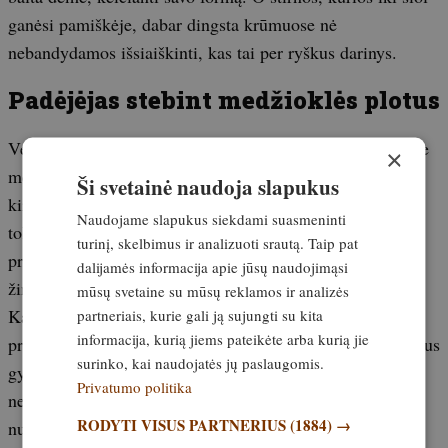
ganėsi pamiškėje, dabar dingsta krūmuose nė
nebandydamos išsiaiškinti, kas tai per ryškus darinys.
Padėjėjas stebint medžioklės plotus
Vėliau, medžioklei pasibaigus, įdomu apvažiuoti ratą apie
×
medžioklės plotus ir monokliu pažiūrėti, kas vaikšto pro
Ši svetainė naudoja slapukus
kirtimus, laukymes. Šis monoklis neturi lazerinio
Naudojame slapukus siekdami suasmeninti
tolimačio. Šiuo atžvilgiu gera žinia ta, kad tai nedidina
turinį, skelbimus ir analizuoti srautą. Taip pat
prietaiso svorio ir dydžio, o blogoji žinia – mažiau
dalijamės informacija apie jūsų naudojimąsi
žinomose vietose sunkiau suprasti, kaip toli yra gyvūnas.
mūsų svetaine su mūsų reklamos ir analizės
partneriais, kurie gali ją sujungti su kita
Kaip žinoma, vienas didžiausių šiluminių vaizdų
informacija, kurią jiems pateikėte arba kurią jie
privalumų yra galimybė pastebėti krūmuose besislepiančius
surinko, kai naudojatės jų paslaugomis.
gyvūnus, kurių, tikėtina, šviesiu metu plika akimi
Privatumo politika
nepavyktų įžiūrėti. Vieną dieną būtent tokiu būdu pavyko
RODYTI VISUS PARTNERIUS
(1884) →
nufilmuoti elnių grupelę, kuri ilgai trypė krūmuose ir