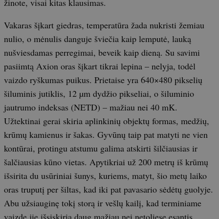
žinote, visai kitas klausimas.
Vakaras šįkart giedras, temperatūra žada nukristi žemiau
nulio, o mėnulis danguje šviečia kaip lemputė, lauką
nušviesdamas perregimai, beveik kaip dieną. Su savimi
pasiimtą Axion oras šįkart tikrai lepina – nelyja, todėl
vaizdo ryškumas puikus. Prietaise yra 640×480 pikselių
šiluminis jutiklis, 12 µm dydžio pikseliai, o šiluminio
jautrumo indeksas (NETD) – mažiau nei 40 mK.
Užtektinai gerai skiria aplinkinių objektų formas, medžių,
krūmų kamienus ir šakas. Gyvūnų taip pat matyti ne vien
kontūrai, protingu atstumu galima atskirti šilčiausias ir
šalčiausias kūno vietas. Apytikriai už 200 metrų iš krūmų
išsirita du usūriniai šunys, kuriems, matyt, šio metų laiko
oras truputį per šiltas, kad iki pat pavasario sėdėtų guolyje.
Abu užsiauginę tokį storą ir vešlų kailį, kad terminiame
vaizde jie išsiskiria daug mažiau nei netoliese esantis