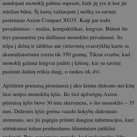
naudojant monoklį galima suprasti, kiek jų yra ir kur jie
mieliau būna. Šį kartą važiuojant į mišką su savimi
pasiėmiau Axion Compact XG35. Kaip jau rodo
pavadinimas – mažas, kompaktiškas, lengvas. Būtent šie
trys parametrai yra didžiausi monoklio privalumai. Jis
telpa į delną ir uždėtas ant virtuvinių svarstyklių kartu su
akumuliatoriumi sveria tik 350 gramų. Tikrai svarbu, kad
monoklį galima lengvai įsidėti į kišenę, kai su savimi
pasiimti daiktų reikia daug, o rankos tik dvi.
Apžiūrint prietaisą pirmiausia į akis krinta didesnis nei kitų
šios serijos monoklių lęšis. Iki šiol apžvelgtų Axion
prietaisų lęšis buvo 30 mm skersmens, o šio monoklio – 35
mm. Didesnis lęšis gerina vaizdo kokybę didesniais
atstumais, nes jis pajėgia priimti daugiau informacijos, kuri
atitinkamai toliau perduodama šiluminiam jutikliui
apdoroti. Pats gamintojas nurodo, kad maksimalus šilto