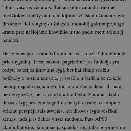
šiltais vasaros vakarais. Tačiau kelių valandų trukmės
medžioklei ir aktyviam naudojimui visiškai užtenka vieno
įkrovimo. Jei renginys užsitęsia, monoklį galima prijungti
krauti prie nešiojamo kroviklio ir tuo pačiu metu toliau jį
naudoti.
Dar vienas geras monoklio niuansas – maža žalia lemputė
prie mygtukų. Tiesą sakant, pagrindinė jos funkcija yra
rodyti baterijos įkrovimo lygį, bet kai šitaip sėdžiu
bokštelyje pusiau tamsoje, ji šviečia ir leidžia be reikalo
nečiupinėjant susigaudyti, kur monoklis padėtas. Ji nėra
pernelyg ryški, bet savo užduotį atlieka. Žinoma, tikslų
įkrovos lygį procentais galima matyti ekrane, o lemputė
veikiau perspėja tais atvejais, kai įkrovos lygis visiškai
žemas, tada ji iš žalios virsta raudona. Pats APS3
akumuliatorius išimamas paspaudus mygtuką po priekiniu