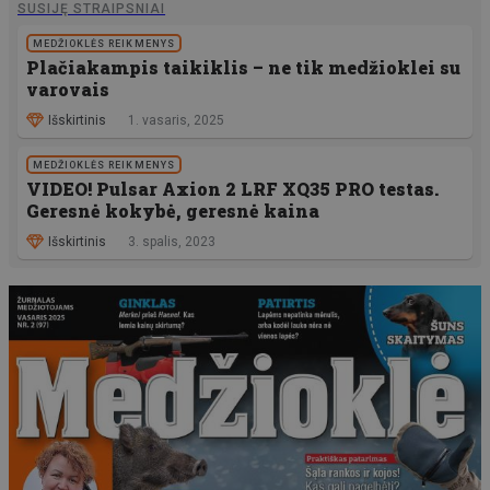
SUSIJĘ STRAIPSNIAI
MEDŽIOKLĖS REIKMENYS
Plačiakampis taikiklis – ne tik medžioklei su
varovais
Išskirtinis
1. vasaris, 2025
MEDŽIOKLĖS REIKMENYS
VIDEO! Pulsar Axion 2 LRF XQ35 PRO testas.
Geresnė kokybė, geresnė kaina
Išskirtinis
3. spalis, 2023