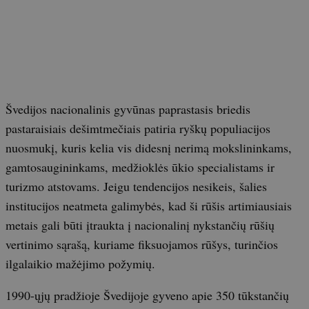
Švedijos nacionalinis gyvūnas paprastasis briedis
pastaraisiais dešimtmečiais patiria ryškų populiacijos
nuosmukį, kuris kelia vis didesnį nerimą mokslininkams,
gamtosaugininkams, medžioklės ūkio specialistams ir
turizmo atstovams. Jeigu tendencijos nesikeis, šalies
institucijos neatmeta galimybės, kad ši rūšis artimiausiais
metais gali būti įtraukta į nacionalinį nykstančių rūšių
vertinimo sąrašą, kuriame fiksuojamos rūšys, turinčios
ilgalaikio mažėjimo požymių.
1990-ųjų pradžioje Švedijoje gyveno apie 350 tūkstančių