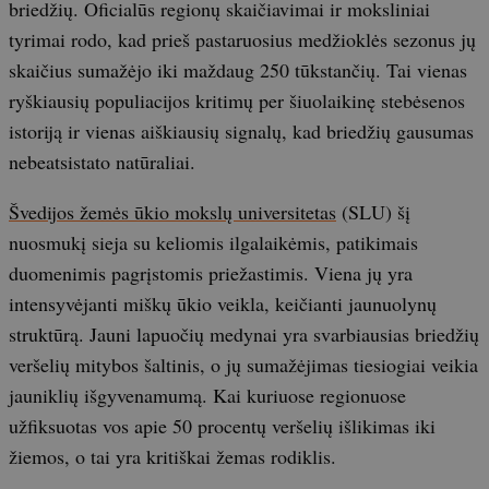
briedžių. Oficialūs regionų skaičiavimai ir moksliniai
tyrimai rodo, kad prieš pastaruosius medžioklės sezonus jų
skaičius sumažėjo iki maždaug 250 tūkstančių. Tai vienas
ryškiausių populiacijos kritimų per šiuolaikinę stebėsenos
istoriją ir vienas aiškiausių signalų, kad briedžių gausumas
nebeatsistato natūraliai.
Švedijos žemės ūkio mokslų universitetas
(SLU) šį
nuosmukį sieja su keliomis ilgalaikėmis, patikimais
duomenimis pagrįstomis priežastimis. Viena jų yra
intensyvėjanti miškų ūkio veikla, keičianti jaunuolynų
struktūrą. Jauni lapuočių medynai yra svarbiausias briedžių
veršelių mitybos šaltinis, o jų sumažėjimas tiesiogiai veikia
jauniklių išgyvenamumą. Kai kuriuose regionuose
užfiksuotas vos apie 50 procentų veršelių išlikimas iki
žiemos, o tai yra kritiškai žemas rodiklis.