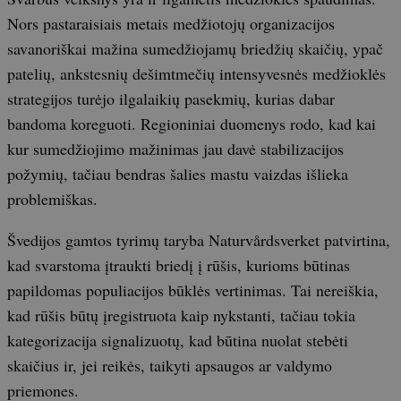
Nors pastaraisiais metais medžiotojų organizacijos
savanoriškai mažina sumedžiojamų briedžių skaičių, ypač
patelių, ankstesnių dešimtmečių intensyvesnės medžioklės
strategijos turėjo ilgalaikių pasekmių, kurias dabar
bandoma koreguoti. Regioniniai duomenys rodo, kad kai
kur sumedžiojimo mažinimas jau davė stabilizacijos
požymių, tačiau bendras šalies mastu vaizdas išlieka
problemiškas.
Švedijos gamtos tyrimų taryba Naturvårdsverket patvirtina,
kad svarstoma įtraukti briedį į rūšis, kurioms būtinas
papildomas populiacijos būklės vertinimas. Tai nereiškia,
kad rūšis būtų įregistruota kaip nykstanti, tačiau tokia
kategorizacija signalizuotų, kad būtina nuolat stebėti
skaičius ir, jei reikės, taikyti apsaugos ar valdymo
priemones.