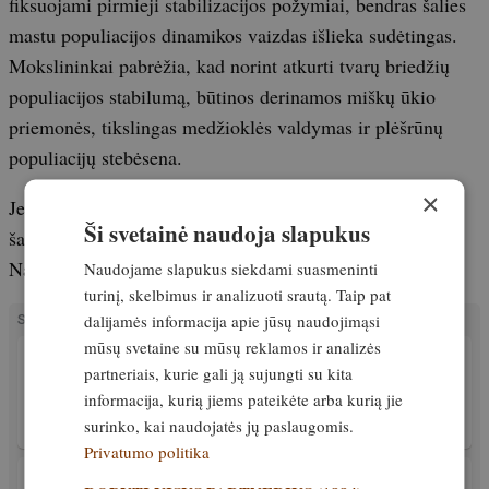
fiksuojami pirmieji stabilizacijos požymiai, bendras šalies
mastu populiacijos dinamikos vaizdas išlieka sudėtingas.
Mokslininkai pabrėžia, kad norint atkurti tvarų briedžių
populiacijos stabilumą, būtinos derinamos miškų ūkio
priemonės, tikslingas medžioklės valdymas ir plėšrūnų
populiacijų stebėsena.
×
Jeigu nori, galiu papildyti atskira dalimi tik su oficialių
Ši svetainė naudoja slapukus
šaltinių ištraukomis iš SLU, SVT Nyheter,
Naturvårdsverket ir regioninių briedžių apskaitų.
Naudojame slapukus siekdami suasmeninti
turinį, skelbimus ir analizuoti srautą. Taip pat
dalijamės informacija apie jūsų naudojimąsi
SUSIJĘ STRAIPSNIAI
mūsų svetaine su mūsų reklamos ir analizės
PATIRTIS
partneriais, kurie gali ją sujungti su kita
Šernai sukėlė avariją rytinio piko metu.
informacija, kurią jiems pateikėte arba kurią jie
Nukentėjo keturi žmonės
surinko, kai naudojatės jų paslaugomis.
Išskirtinis
9. gruodis, 2025
Privatumo politika
PATIRTIS