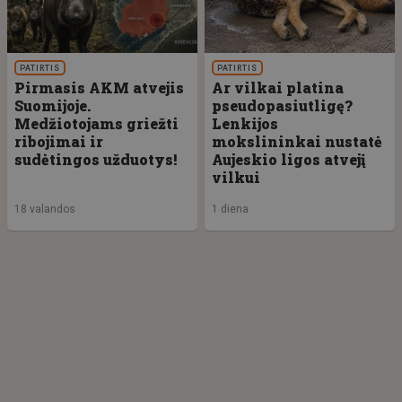
PATIRTIS
PATIRTIS
Pirmasis AKM atvejis
Ar vilkai platina
Suomijoje.
pseudopasiutligę?
Medžiotojams griežti
Lenkijos
ribojimai ir
mokslininkai nustatė
sudėtingos užduotys!
Aujeskio ligos atvejį
vilkui
18 valandos
1 diena