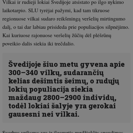
Vilkai ir rudieji lokiai Švedijoje atsistato po ilgo nykimo
laikotarpio. SLU tyrėjai pažymi, kad tam tikruose
regionuose vilkai sudaro reikšmingą veršelių mirtingumo
dalį, o tai dar labiau prisideda prie populiacijos silpnėjimo.
Kai kuriuose rajonuose veršelių žūčių dėl plėšrūnų
poveikio dalis siekia iki trečdalio.
Švedijoje šiuo metu gyvena apie
300–340 vilkų, sudarančių
kelias dešimtis šeimų, o rudųjų
lokių populiacija siekia
maždaug 2800–2900 individų,
todėl lokiai šalyje yra gerokai
gausesni nei vilkai.
Svarbus veiksnys yra ir ilgametis medžioklės spaudimas.