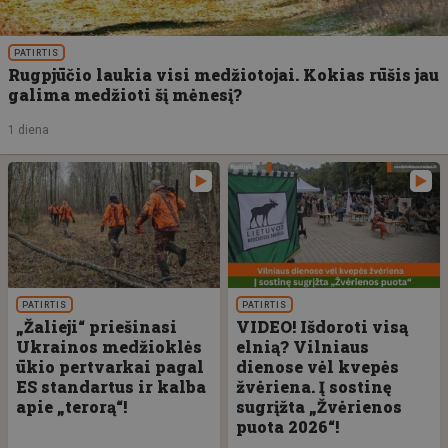
PATIRTIS
Rugpjūčio laukia visi medžiotojai. Kokias rūšis jau
galima medžioti šį mėnesį?
1 diena
PATIRTIS
PATIRTIS
„Žalieji“ priešinasi
VIDEO! Išdoroti visą
Ukrainos medžioklės
elnią? Vilniaus
ūkio pertvarkai pagal
dienose vėl kvepės
ES standartus ir kalba
žvėriena. Į sostinę
apie „terorą“!
sugrįžta „Žvėrienos
puota 2026“!