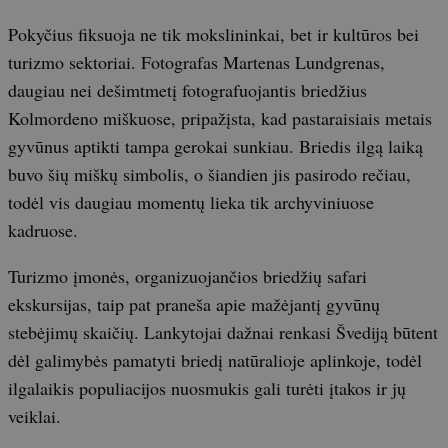
Pokyčius fiksuoja ne tik mokslininkai, bet ir kultūros bei
turizmo sektoriai. Fotografas Martenas Lundgrenas,
daugiau nei dešimtmetį fotografuojantis briedžius
Kolmordeno miškuose, pripažįsta, kad pastaraisiais metais
gyvūnus aptikti tampa gerokai sunkiau. Briedis ilgą laiką
buvo šių miškų simbolis, o šiandien jis pasirodo rečiau,
todėl vis daugiau momentų lieka tik archyviniuose
kadruose.
Turizmo įmonės, organizuojančios briedžių safari
ekskursijas, taip pat praneša apie mažėjantį gyvūnų
stebėjimų skaičių. Lankytojai dažnai renkasi Švediją būtent
dėl galimybės pamatyti briedį natūralioje aplinkoje, todėl
ilgalaikis populiacijos nuosmukis gali turėti įtakos ir jų
veiklai.