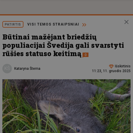
VISI TEMOS STRAIPSNIAI
PATIRTIS
Būtinai mažėjant briedžių
populiacijai Švedija gali svarstyti
rūšies statuso keitimą
0
Išskirtinis
KŠ
Kataryna Šterna
11:23, 11. gruodis 2025