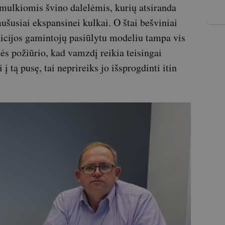
smulkiomis švino dalelėmis, kurių atsiranda
mušusiai ekspansinei kulkai. O štai bešviniai
cijos gamintojų pasiūlytu modeliu tampa vis
itės požiūrio, kad vamzdį reikia teisingai
 į tą pusę, tai neprireiks jo išsprogdinti itin