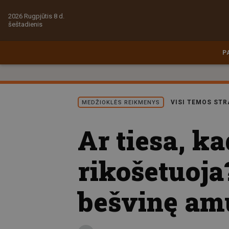
2026 Rugpjūtis 8 d.
šeštadienis
P
VISI TEMOS STR
MEDŽIOKLĖS REIKMENYS
Ar tiesa, k
rikošetuoja?
bešvinę am