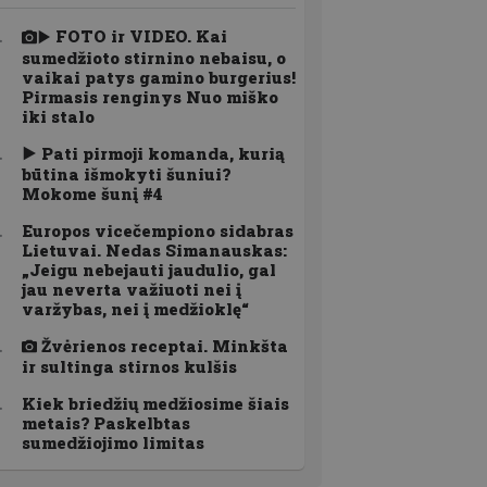
FOTO ir VIDEO. Kai
sumedžioto stirnino nebaisu, o
vaikai patys gamino burgerius!
Pirmasis renginys Nuo miško
iki stalo
Pati pirmoji komanda, kurią
būtina išmokyti šuniui?
Mokome šunį #4
Europos vicečempiono sidabras
Lietuvai. Nedas Simanauskas:
„Jeigu nebejauti jaudulio, gal
jau neverta važiuoti nei į
varžybas, nei į medžioklę“
Žvėrienos receptai. Minkšta
ir sultinga stirnos kulšis
Kiek briedžių medžiosime šiais
metais? Paskelbtas
sumedžiojimo limitas