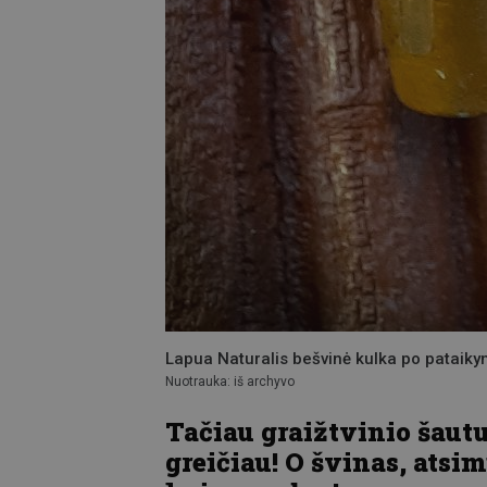
Lapua Naturalis bešvinė kulka po pataik
Nuotrauka: iš archyvo
Tačiau graižtvinio šaut
greičiau! O švinas, atsi