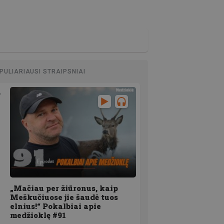
PULIARIAUSI STRAIPSNIAI
„Mačiau per žiūronus, kaip
Meškučiuose jie šaudė tuos
elnius!“ Pokalbiai apie
medžioklę #91