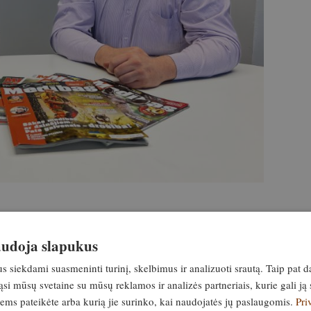
naudoja slapukus
vis dar gana daug mitų ir prietarų, susijusių
me žmogų, kuris Latvijoje apie graižtviniams
siekdami suasmeninti turinį, skelbimus ir analizuoti srautą. Taip pat d
si mūsų svetaine su mūsų reklamos ir analizės partneriais, kurie gali ją 
ino beveik viską – bendrovės Anima libra
jiems pateikėte arba kurią jie surinko, kai naudojatės jų paslaugomis.
Pri
 įmonė Latvijoje gamina bešvines kulkas.