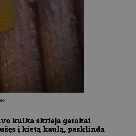
ymo
uvo kulka skrieja gerokai
mušęs į kietą kaulą, pasklinda