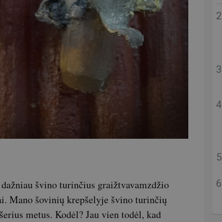
 dažniau švino turinčius graižtvavamzdžio
i. Mano šovinių krepšelyje švino turinčių
šerius metus. Kodėl? Jau vien todėl, kad