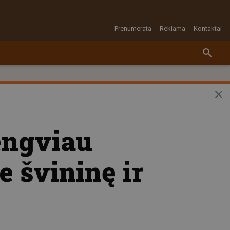
Prenumerata
Reklama
Kontaktai
lengviau
e švininę ir