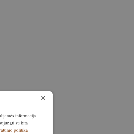
×
alijamės informacija
sujungti su kita
vatumo politika