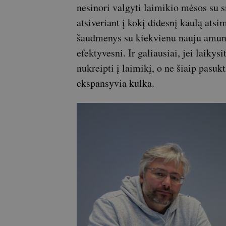
nesinori valgyti laimikio mėsos su 
atsiveriant į kokį didesnį kaulą atsi
šaudmenys su kiekvienu nauju amuni
efektyvesni. Ir galiausiai, jei laikys
nukreipti į laimikį, o ne šiaip pasukti
ekspansyvia kulka.