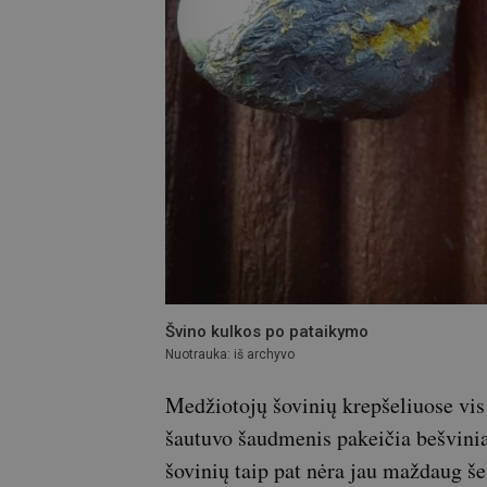
Švino kulkos po pataikymo
Nuotrauka: iš archyvo
Medžiotojų šovinių krepšeliuose vis
šautuvo šaudmenis pakeičia bešvinia
šovinių taip pat nėra jau maždaug še