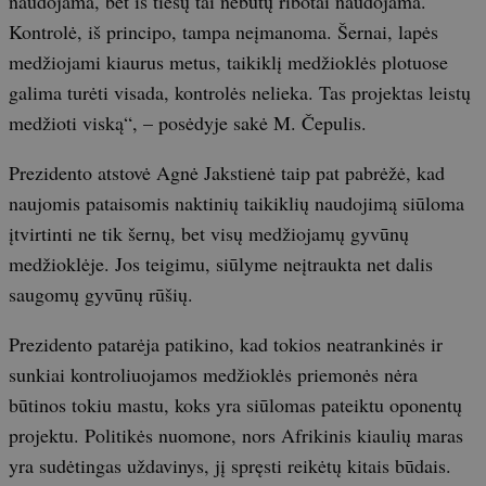
naudojama, bet iš tiesų tai nebūtų ribotai naudojama.
Kontrolė, iš principo, tampa neįmanoma. Šernai, lapės
medžiojami kiaurus metus, taikiklį medžioklės plotuose
galima turėti visada, kontrolės nelieka. Tas projektas leistų
medžioti viską“, – posėdyje sakė M. Čepulis.
Prezidento atstovė Agnė Jakstienė taip pat pabrėžė, kad
naujomis pataisomis naktinių taikiklių naudojimą siūloma
įtvirtinti ne tik šernų, bet visų medžiojamų gyvūnų
medžioklėje. Jos teigimu, siūlyme neįtraukta net dalis
saugomų gyvūnų rūšių.
Prezidento patarėja patikino, kad tokios neatrankinės ir
sunkiai kontroliuojamos medžioklės priemonės nėra
būtinos tokiu mastu, koks yra siūlomas pateiktu oponentų
projektu. Politikės nuomone, nors Afrikinis kiaulių maras
yra sudėtingas uždavinys, jį spręsti reikėtų kitais būdais.