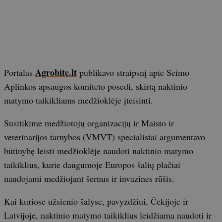
Agrobite.lt
Portalas
publikavo straipsnį apie Seimo
Aplinkos apsaugos komiteto posedi, skirtą naktinio
matymo taikikliams medžioklėje įteisinti.
Susitikime medžiotojų organizacijų ir Maisto ir
veterinarijos tarnybos (VMVT) specialistai argumentavo
būtinybę leisti medžioklėje naudoti naktinio matymo
taikiklius, kurie daugumoje Europos šalių plačiai
naudojami medžiojant šernus ir invazines rūšis.
Kai kuriose užsienio šalyse, pavyzdžiui, Čekijoje ir
Latvijoje, naktinio matymo taikiklius leidžiama naudoti ir