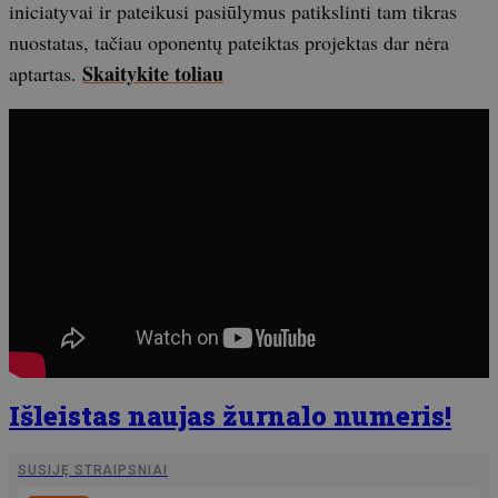
iniciatyvai ir pateikusi pasiūlymus patikslinti tam tikras
nuostatas, tačiau oponentų pateiktas projektas dar nėra
Skaitykite toliau
aptartas.
Išleistas naujas žurnalo numeris!
SUSIJĘ STRAIPSNIAI