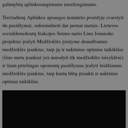
galimybių aplinkosauginiams nusižengimams.
Trečiadienį Aplinkos apsaugos komiteto posėdyje svarstyti
du pasiūlymai, suformuluoti dar pernai metais. Lietuvos
socialdemokratų frakcijos Seimo nario Lino Jonausko
projektas įrašyti Medžioklės įstatyme draudžiamus
medžioklės įrankius, tarp jų ir naktinius optinius taikiklius
(šiuo metu įrankiai yra nurodyti tik medžioklės taisyklėse)
ir šiam priešingas oponentų pasiūlymas įrašyti leidžiamus
medžioklės įrankius, tarp kurių būtų įtraukti ir naktiniai
optiniai taikikliai.