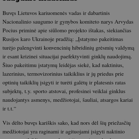
Buvęs Lietuvos kariuomenės vadas ir dabartinis
Nacionalinio saugumo ir gynybos komiteto narys Arvydas
Pocius priminė apie siūlomo projekto ištakas, siekiančias
Rusijos karo Ukrainoje pradžią: „Įstatymo pakeitimas
turėjo palengvinti konvencinių hibridinių grėsmių valdymą
ir esant krizinei situacijai paefektyvinti ginklų naudojimą.
Šiuo pakeitimu įstatymų leidėjas siekė, kad naktinius,
lazerinius, termovizorinius taikiklius ir jų priedus prie
optinių taikiklių įsigyti ir turėti galėtų ir platesnis ratas
subjektų, t.y. sporto atstovai, profesinei veiklai ginklus
naudojantys asmenys, medžiotojai, šauliai, atsargos kariai
ir t.t.“
Vis dėlto buvęs kariškis sako, kad nors dėl šių priežasčių
medžiotojai yra raginami ir agituojami įsigyti naktinio