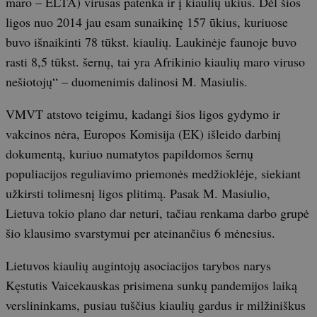
maro – ELTA) virusas patenka ir į kiaulių ūkius. Dėl šios
ligos nuo 2014 jau esam sunaikinę 157 ūkius, kuriuose
buvo išnaikinti 78 tūkst. kiaulių. Laukinėje faunoje buvo
rasti 8,5 tūkst. šernų, tai yra Afrikinio kiaulių maro viruso
nešiotojų“ – duomenimis dalinosi M. Masiulis.
VMVT atstovo teigimu, kadangi šios ligos gydymo ir
vakcinos nėra, Europos Komisija (EK) išleido darbinį
dokumentą, kuriuo numatytos papildomos šernų
populiacijos reguliavimo priemonės medžioklėje, siekiant
užkirsti tolimesnį ligos plitimą. Pasak M. Masiulio,
Lietuva tokio plano dar neturi, tačiau renkama darbo grupė
šio klausimo svarstymui per ateinančius 6 mėnesius.
Lietuvos kiaulių augintojų asociacijos tarybos narys
Kęstutis Vaicekauskas prisimena sunkų pandemijos laiką
verslininkams, pusiau tuščius kiaulių gardus ir milžiniškus