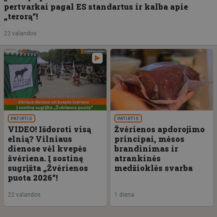
pertvarkai pagal ES standartus ir kalba apie
„terorą“!
22 valandos
PATIRTIS
PATIRTIS
VIDEO! Išdoroti visą
Žvėrienos apdorojimo
elnią? Vilniaus
principai, mėsos
dienose vėl kvepės
brandinimas ir
žvėriena. Į sostinę
atrankinės
sugrįžta „Žvėrienos
medžioklės svarba
puota 2026“!
22 valandos
1 diena