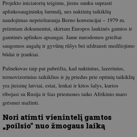
Projekto iniciatorių teigimu, jiems sunku suprasti
aplinkosaugininkų šurmulį, nes naktinių taikiklių
naudojimas neprieštarauja Berno konvencijai – 1979 m.
priimtam dokumentui, skirtam Europos laukinės gamtos ir
gamtinės aplinkos apsaugai. Jame nurodomos griežtai
saugomos augalų ir gyvūnų rūšys bei uždrausti medžiojimo
būdai ir įrankiai.
Pašnekovas taip pat pabrėžia, kad naktinius, lazerinius,
termovizorinius taikiklius ir jų priedus prie optinių taikiklių
yra įteisinę latviai, estai, lenkai ir kitos šalys, kurios
ribojasi su Rusija ir šias priemones taiko Afrikinio maro
grėsmei mažinti.
Nori atimti vienintelį gamtos
„poilsio“ nuo žmogaus laiką