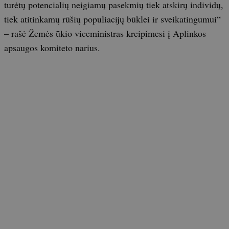
turėtų potencialių neigiamų pasekmių tiek atskirų individų,
tiek atitinkamų rūšių populiacijų būklei ir sveikatingumui“
– rašė Žemės ūkio viceministras kreipimesi į Aplinkos
apsaugos komiteto narius.