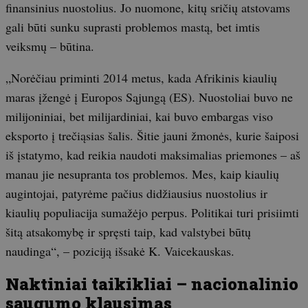
finansinius nuostolius. Jo nuomone, kitų sričių atstovams
gali būti sunku suprasti problemos mastą, bet imtis
veiksmų – būtina.
„Norėčiau priminti 2014 metus, kada Afrikinis kiaulių
maras įžengė į Europos Sąjungą (ES). Nuostoliai buvo ne
milijoniniai, bet milijardiniai, kai buvo embargas viso
eksporto į trečiąsias šalis. Šitie jauni žmonės, kurie šaiposi
iš įstatymo, kad reikia naudoti maksimalias priemones – aš
manau jie nesupranta tos problemos. Mes, kaip kiaulių
augintojai, patyrėme pačius didžiausius nuostolius ir
kiaulių populiacija sumažėjo perpus. Politikai turi prisiimti
šitą atsakomybę ir spręsti taip, kad valstybei būtų
naudinga“, – poziciją išsakė K. Vaicekauskas.
Naktiniai taikikliai – nacionalinio
saugumo klausimas