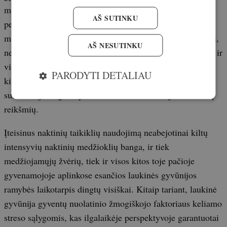
minėto žmogiškojo faktoriaus spaudimo priverstos labiau
AŠ SUTINKU
persiorientuoti į naktinį gyvenimo būdą, kuomet intereso
maklinėti po laukus bei miškus nelabai turi ir medžiotojai,
AŠ NESUTINKU
nes, negalint legaliai naudoti aptariamų naktinių taikiklių ir
vieniems sąmoningai laikantis galiojančių teisės aktų, o
PARODYTI DETALIAU
kitiems prisibijant galimų jų pažeidimų pasekmių,
sumedžiojimo galimybės dažniausiai sumažėja iki ribinių
reikšmių.
Įteisinus naktinių taikiklių naudojimą neabejotinai kiltų
intensyvių naktinių medžioklių banga, ir tiek
medžiojamųjų žvėrių, tiek ir visos kitos toje pačioje
gyvenamojoje aplinkose esančios laukinės gyvūnijos
ramybės laikotarpis dingtų visiškai. Kitaip tariant, laukinė
gyvūnija gyventų nuolatinio žmogiškojo faktoriaus keliamo
streso sąlygomis, kas ilgalaikėje perspektyvoje garantuotai