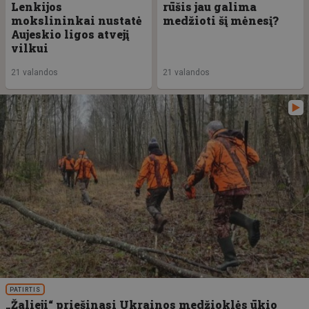
Lenkijos
rūšis jau galima
mokslininkai nustatė
medžioti šį mėnesį?
Aujeskio ligos atvejį
vilkui
21 valandos
21 valandos
PATIRTIS
„Žalieji“ priešinasi Ukrainos medžioklės ūkio