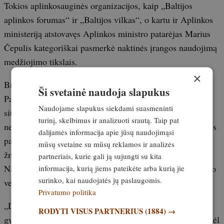
Tokios aplinkosauginės organizacijos, kaip „Baltijos
aplinkos forumas“ ir „Baltijos vilkas“, o kartu ir Aplinkos
ministeriją atstovavęs Aplinkos ministro patarėjas Marius
Čepulis kategoriškai pasmerkė naktinės įrangos naudojimą
medžiojimo tikslais.
×
Bioversio trąšos
Ši svetainė naudoja slapukus
Pasak žemės ūkio viceministro Domanto Dudučio, tokio
Naudojame slapukus siekdami suasmeninti
siūlymo įteisinimas „būtų absurdiškas ir kategoriškai
turinį, skelbimus ir analizuoti srautą. Taip pat
nepriimtinas“. Jo teigimu, naktis yra vienintelis laikotarpis
dalijamės informacija apie jūsų naudojimąsi
paroje, kai laukiniai gyvūnai gali pailsėti nuo nuolatinės
mūsų svetaine su mūsų reklamos ir analizės
žmogaus veiklos ir trikdymo savo natūralioje aplinkoje.
partneriais, kurie gali ją sujungti su kita
Naktinių taikiklių naudojimas paskatintų medžiotojus savo
informacija, kurią jiems pateikėte arba kurią jie
surinko, kai naudojatės jų paslaugomis.
veiklą pratęsti ir saulei nusileidus.
Privatumo politika
„Dalis rūšių natūralios būklės sąlygomis dažniau
RODYTI VISUS PARTNERIUS
(1884) →
gyvenančios mišraus (nakties/dienos) aktyvumo ciklais, dėl