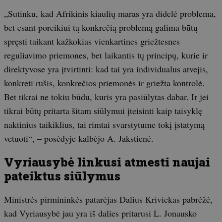
„Sutinku, kad Afrikinis kiaulių maras yra didelė problema,
bet esant poreikiui tą konkrečią problemą galima būtų
spręsti taikant kažkokias vienkartines griežtesnes
reguliavimo priemones, bet laikantis tų principų, kurie ir
direktyvose yra įtvirtinti: kad tai yra individualus atvejis,
konkreti rūšis, konkrečios priemonės ir griežta kontrolė.
Bet tikrai ne tokiu būdu, kuris yra pasiūlytas dabar. Ir jei
tikrai būtų pritarta šitam siūlymui įteisinti kaip taisyklę
naktinius taikiklius, tai rimtai svarstytume tokį įstatymą
vetuoti“, – posėdyje kalbėjo A. Jakstienė.
Vyriausybė linkusi atmesti naujai
pateiktus siūlymus
Ministrės pirmininkės patarėjas Dalius Krivickas pabrėžė,
kad Vyriausybė jau yra iš dalies pritarusi L. Jonausko