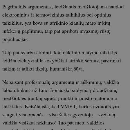
Pagrindinis argumentas, leidžiantis medžiotojams naudoti
elektroninius ir termovizinius taikiklius bei optinius
taikiklius, yra kova su afrikinio kiaulių maro ir kitų
infekcijų paplitimu, taip pat apriboti invazinių rūšių
populiacijas.
Taip pat svarbu atminti, kad naktinio matymo taikiklis
leidžia efektyviai ir kokybiškai atrinkti šernus, pasirinkti
taikinį ir atlikti tikslų, humanišką šūvį.
Nepaisant profesionalų argumentų ir aiškinimų, valdžia
labiau linkusi už Lino Jionausko siūlymą į draudžiamų
medžioklės įrankių sąrašą įtraukti ir prasto matomumo
taikiklius. Keisčiausia, kad VMVT, kurios užduotis yra
saugoti visuomenės – visų šalies gyventojų – sveikatą,
valdžia visiškai neklauso! Tuo pat metu valdžios