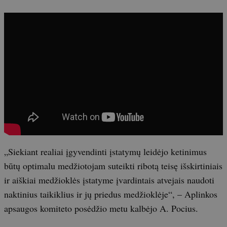
„Siekiant realiai įgyvendinti įstatymų leidėjo ketinimus
būtų optimalu medžiotojam suteikti ribotą teisę išskirtiniais
ir aiškiai medžioklės įstatyme įvardintais atvejais naudoti
naktinius taikiklius ir jų priedus medžioklėje“, – Aplinkos
apsaugos komiteto posėdžio metu kalbėjo A. Pocius.