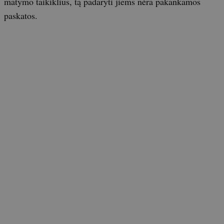
matymo taikiklius, tą padaryti jiems nėra pakankamos
paskatos.