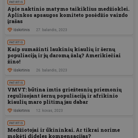
PATIRTIS
Apie naktinio matymo taikiklius medžioklei.
Aplinkos apsaugos komiteto posėdžio vaizdo
įrašas
Išskirtinis
27. balandis, 2023
PATIRTIS
Kaip sumažinti laukinių kiaulių ir šernų
populiaciją ir jų daromą žalą? Amerikiečiai
žino!
Išskirtinis
26. balandis, 2023
PATIRTIS
VMVT: būtina imtis griežtesnių priemonių
reguliuojant šernų populiaciją ir afrikinio
kiaulių maro plitimą jau dabar
Išskirtinis
12. kovas, 2023
PATIRTIS
Medžiotojai ir ūkininkai. Ar tikrai norime
mokėti dideles kompensacijas?