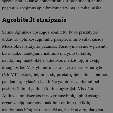
specialistai išklauso apibendrintus ir pasauliečių baime
pagrįstus spėjimus apie brakonieriavimą ir taiką miške.
Agrobite.lt straipsnis
Seimo Aplinkos apsaugos komitetui buvo pristatytos
didžiulio aplinkosaugininkų pasipriešinimo sulaukusios
Medžioklės įstatymo pataisos. Pasiūlymo esmė – įteisinti
karo lauke naudojamų naktinio matymo taikiklių
naudojimą medžioklėje. Lietuvos medžiotojų ir žvejų
draugijos bei Valstybinės maisto ir veterinarijos tarnybos
(VMVT) atstovų teigimu, šių prietaisų įteisinimas būtinas
pandemijų, kylančių laukinėje gamtoje, valdymui bei
pasipriešinimui galimai karinei agresijai. Vis dėlto
Aplinkos ministerijos ir nevyriausybinių aplinkosaugos
organizacijų nuomone, naktinių optinių taikiklių
naudojimas būtų ne tik neetiškas, bet ir atvertų daugiau