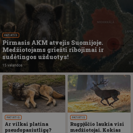
PATIRTIS
Pirmasis AKM atvejis Suomijoje.
Medžiotojams griežti ribojimai ir
sudėtingos užduotys!
15 valandos
PATIRTIS
PATIRTIS
Ar vilkai platina
Rugpjūčio laukia visi
pseudopasiutligę?
medžiotojai. Kokias