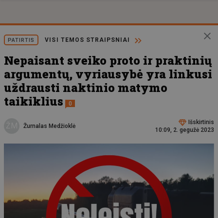
VISI TEMOS STRAIPSNIAI
PATIRTIS
Nepaisant sveiko proto ir praktinių
argumentų, vyriausybė yra linkusi
uždrausti naktinio matymo
taikiklius
0
Išskirtinis
ŽM
Žurnalas Medžioklė
10:09, 2. gegužė 2023