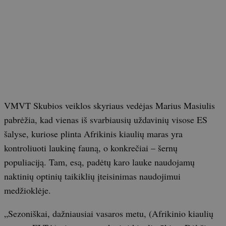
VMVT Skubios veiklos skyriaus vedėjas Marius Masiulis
pabrėžia, kad vienas iš svarbiausių uždavinių visose ES
šalyse, kuriose plinta Afrikinis kiaulių maras yra
kontroliuoti laukinę fauną, o konkrečiai – šernų
populiaciją. Tam, esą, padėtų karo lauke naudojamų
naktinių optinių taikiklių įteisinimas naudojimui
medžioklėje.
„Sezoniškai, dažniausiai vasaros metu, (Afrikinio kiaulių