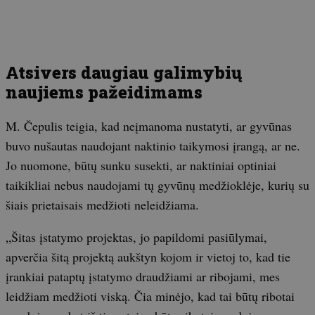
Atsivers daugiau galimybių
naujiems pažeidimams
M. Čepulis teigia, kad neįmanoma nustatyti, ar gyvūnas
buvo nušautas naudojant naktinio taikymosi įrangą, ar ne.
Jo nuomone, būtų sunku susekti, ar naktiniai optiniai
taikikliai nebus naudojami tų gyvūnų medžioklėje, kurių su
šiais prietaisais medžioti neleidžiama.
„Šitas įstatymo projektas, jo papildomi pasiūlymai,
apverčia šitą projektą aukštyn kojom ir vietoj to, kad tie
įrankiai pataptų įstatymo draudžiami ar ribojami, mes
leidžiam medžioti viską. Čia minėjo, kad tai būtų ribotai