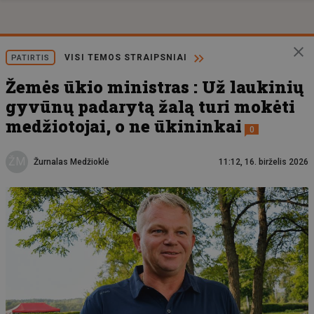
VISI TEMOS STRAIPSNIAI
PATIRTIS
Žemės ūkio ministras : Už laukinių
gyvūnų padarytą žalą turi mokėti
medžiotojai, o ne ūkininkai
0
ŽM
Žurnalas Medžioklė
11:12, 16. birželis 2026