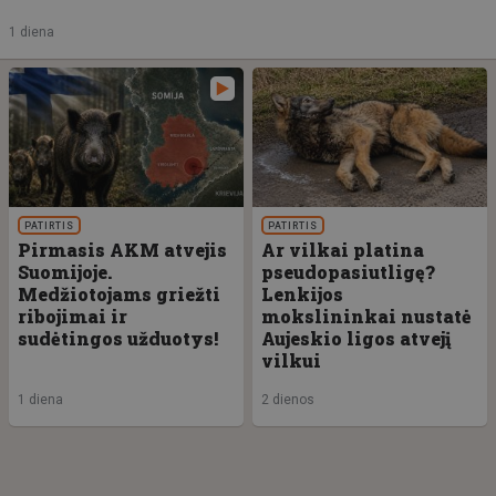
1 diena
PATIRTIS
PATIRTIS
Pirmasis AKM atvejis
Ar vilkai platina
Suomijoje.
pseudopasiutligę?
Medžiotojams griežti
Lenkijos
ribojimai ir
mokslininkai nustatė
sudėtingos užduotys!
Aujeskio ligos atvejį
vilkui
1 diena
2 dienos