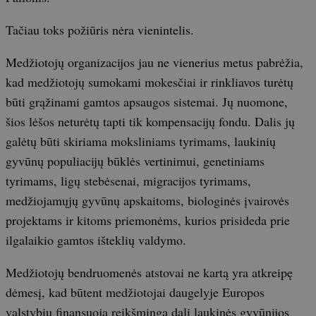
Tačiau toks požiūris nėra vienintelis.
Medžiotojų organizacijos jau ne vienerius metus pabrėžia,
kad medžiotojų sumokami mokesčiai ir rinkliavos turėtų
būti grąžinami gamtos apsaugos sistemai. Jų nuomone,
šios lėšos neturėtų tapti tik kompensacijų fondu. Dalis jų
galėtų būti skiriama moksliniams tyrimams, laukinių
gyvūnų populiacijų būklės vertinimui, genetiniams
tyrimams, ligų stebėsenai, migracijos tyrimams,
medžiojamųjų gyvūnų apskaitoms, biologinės įvairovės
projektams ir kitoms priemonėms, kurios prisideda prie
ilgalaikio gamtos išteklių valdymo.
Medžiotojų bendruomenės atstovai ne kartą yra atkreipę
dėmesį, kad būtent medžiotojai daugelyje Europos
valstybių finansuoja reikšmingą dalį laukinės gyvūnijos