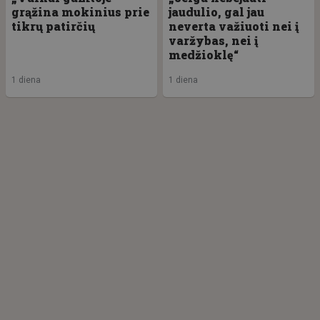
grąžina mokinius prie
jaudulio, gal jau
tikrų patirčių
neverta važiuoti nei į
varžybas, nei į
medžioklę“
1 diena
1 diena