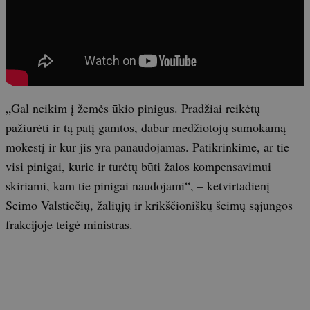
„Gal neikim į žemės ūkio pinigus. Pradžiai reikėtų
pažiūrėti ir tą patį gamtos, dabar medžiotojų sumokamą
mokestį ir kur jis yra panaudojamas. Patikrinkime, ar tie
visi pinigai, kurie ir turėtų būti žalos kompensavimui
skiriami, kam tie pinigai naudojami“, – ketvirtadienį
Seimo Valstiečių, žaliųjų ir krikščioniškų šeimų sąjungos
frakcijoje teigė ministras.