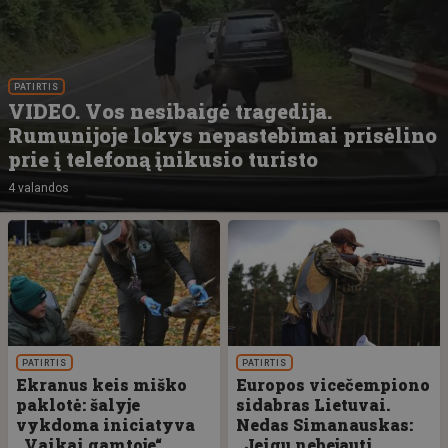
PATIRTIS
VIDEO. Vos nesibaigė tragedija.
Rumunijoje lokys nepastebimai prisėlino
prie į telefoną įnikusio turisto
4 valandos
PATIRTIS
PATIRTIS
Ekranus keis miško
Europos vicečempiono
paklotė: šalyje
sidabras Lietuvai.
vykdoma iniciatyva
Nedas Simanauskas:
„Vaikai gamtoje“
„Jeigu nebejauti