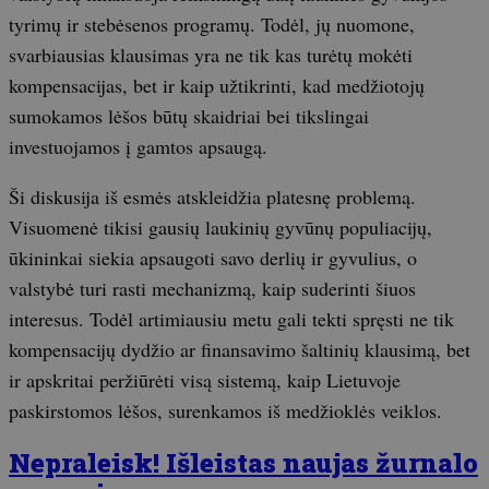
tyrimų ir stebėsenos programų. Todėl, jų nuomone,
svarbiausias klausimas yra ne tik kas turėtų mokėti
kompensacijas, bet ir kaip užtikrinti, kad medžiotojų
sumokamos lėšos būtų skaidriai bei tikslingai
investuojamos į gamtos apsaugą.
Ši diskusija iš esmės atskleidžia platesnę problemą.
Visuomenė tikisi gausių laukinių gyvūnų populiacijų,
ūkininkai siekia apsaugoti savo derlių ir gyvulius, o
valstybė turi rasti mechanizmą, kaip suderinti šiuos
interesus. Todėl artimiausiu metu gali tekti spręsti ne tik
kompensacijų dydžio ar finansavimo šaltinių klausimą, bet
ir apskritai peržiūrėti visą sistemą, kaip Lietuvoje
paskirstomos lėšos, surenkamos iš medžioklės veiklos.
Nepraleisk! Išleistas naujas žurnalo