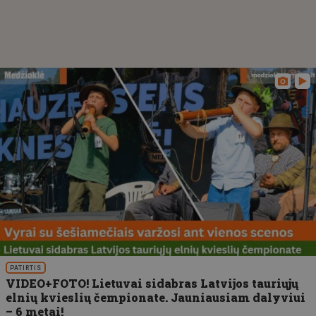
PATIRTIS
VIDEO+FOTO! Lietuvai sidabras Latvijos tauriųjų
elnių kvieslių čempionate. Jauniausiam dalyviui
– 6 metai!