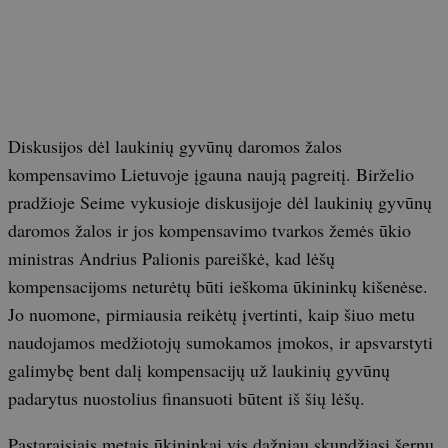
Diskusijos dėl laukinių gyvūnų daromos žalos
kompensavimo Lietuvoje įgauna naują pagreitį. Birželio
pradžioje Seime vykusioje diskusijoje dėl laukinių gyvūnų
daromos žalos ir jos kompensavimo tvarkos žemės ūkio
ministras Andrius Palionis pareiškė, kad lėšų
kompensacijoms neturėtų būti ieškoma ūkininkų kišenėse.
Jo nuomone, pirmiausia reikėtų įvertinti, kaip šiuo metu
naudojamos medžiotojų sumokamos įmokos, ir apsvarstyti
galimybę bent dalį kompensacijų už laukinių gyvūnų
padarytus nuostolius finansuoti būtent iš šių lėšų.
Pastaraisiais metais ūkininkai vis dažniau skundžiasi šernų,