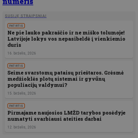
numeris
SUSIJĘ STRAIPSNIAI
PATIRTIS
Ne pie lauko pakraščio ir ne miško tolumoje!
Latvijoje lokys vos nepasibeldė į vienkiemio
duris
16. birželis, 2026
PATIRTIS
Seime svarstomų pataisų prieštaros. Grėsmė
medžioklės plotų sistemai ir gyvūnų
populiacijų valdymui?
15. birželis, 2026
PATIRTIS
Pirmajame naujosios LMŽD tarybos posėdyje
numatyti svarbiausi ateities darbai
12. birželis, 2026