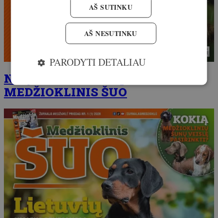
AŠ SUTINKU
AŠ NESUTINKU
PARODYTI DETALIAU
Naujausias žurnalo priedas –
MEDŽIOKLINIS ŠUO