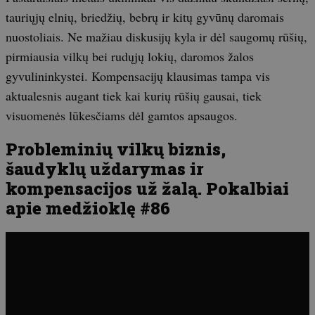
tauriųjų elnių, briedžių, bebrų ir kitų gyvūnų daromais
nuostoliais. Ne mažiau diskusijų kyla ir dėl saugomų rūšių,
pirmiausia vilkų bei rudųjų lokių, daromos žalos
gyvulininkystei. Kompensacijų klausimas tampa vis
aktualesnis augant tiek kai kurių rūšių gausai, tiek
visuomenės lūkesčiams dėl gamtos apsaugos.
Probleminių vilkų biznis,
šaudyklų uždarymas ir
kompensacijos už žalą. Pokalbiai
apie medžioklę #86