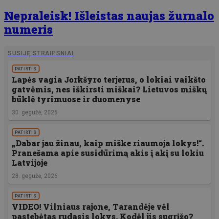
Nepraleisk! Išleistas naujas žurnalo
numeris
SUSIJĘ STRAIPSNIAI
PATIRTIS
Lapės vagia Jorkšyro terjerus, o lokiai vaikšto
gatvėmis, nes iškirsti miškai? Lietuvos miškų
būklė tyrimuose ir duomenyse
30. gegužė, 2026
PATIRTIS
„Dabar jau žinau, kaip miške riaumoja lokys!“.
Pranešama apie susidūrimą akis į akį su lokiu
Latvijoje
28. gegužė, 2026
PATIRTIS
VIDEO! Vilniaus rajone, Tarandėje vėl
pastebėtas rudasis lokys. Kodėl jis sugrįžo?