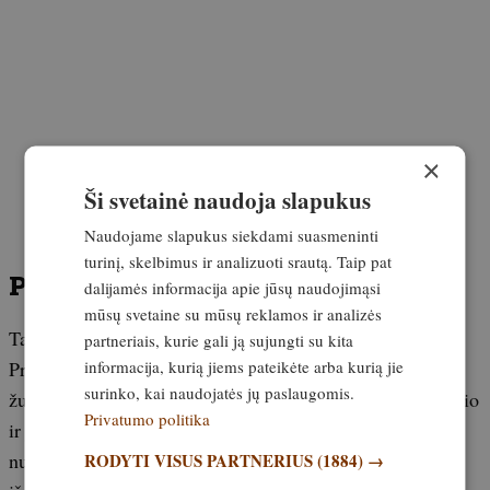
×
Ši svetainė naudoja slapukus
Naudojame slapukus siekdami suasmeninti
turinį, skelbimus ir analizuoti srautą. Taip pat
Panašių nelaimių jau pasitaikė
dalijamės informacija apie jūsų naudojimąsi
mūsų svetaine su mūsų reklamos ir analizės
Tai nėra pirmasis tokio pobūdžio incidentas Rumunijoje.
partneriais, kurie gali ją sujungti su kita
Praėjusiais metais tame pačiame Transfăgărășan kelyje
informacija, kurią jiems pateikėte arba kurią jie
surinko, kai naudojatės jų paslaugomis.
žuvo italų motociklininkas, kuris buvo priėjęs per arti lokio
Privatumo politika
ir jį fotografavo. Tyrimo metu jo telefone buvo rasta
nuotraukų ir vaizdo įrašų, padarytų prieš pat mirtiną
RODYTI VISUS PARTNERIUS
(1884) →