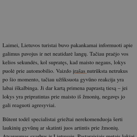
Laimei, Lietuvos turistai buvo pakankamai informuoti apie
galimus pavojus ir net neatidarė langų. Tačiau praėjo vos
kelios sekundės, kol supratęs, kad maisto negaus, lokys
puolė prie automobilio. Vaizdo
įrašas
nutrūksta netrukus
po šio momento, tačiau užfiksuota gyvūno reakcija yra
labai iškalbinga. Ji dar kartą primena paprastą tiesą – jei
lokys yra pripratintas prie maisto iš žmonių, negavęs jo
gali reaguoti agresyviai.
Būtent todėl specialistai griežtai nerekomenduoja šerti
laukinių gyvūnų ar skatinti juos artintis prie žmonių.
Atsargumas svarbus ir Lietuvoje. Pastaraisiais metais lokiai