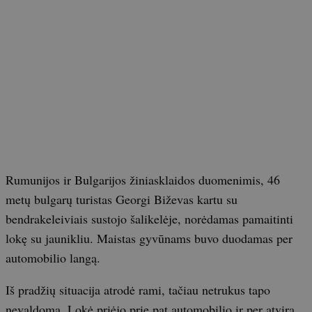
Rumunijos ir Bulgarijos žiniasklaidos duomenimis, 46
metų bulgarų turistas Georgi Biževas kartu su
bendrakeleiviais sustojo šalikelėje, norėdamas pamaitinti
lokę su jaunikliu. Maistas gyvūnams buvo duodamas per
automobilio langą.
Iš pradžių situacija atrodė rami, tačiau netrukus tapo
nevaldoma. Lokė priėjo prie pat automobilio ir per atvirą