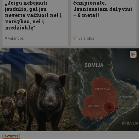
„Jeigu nebejauti
čempionate.
jaudulio, gal jau
Jauniausiam dalyviui
neverta važiuoti nei į
– 6 metai!
varžybas, nei į
medžioklę“
9 valandos
14 valandos
PATIRTIS