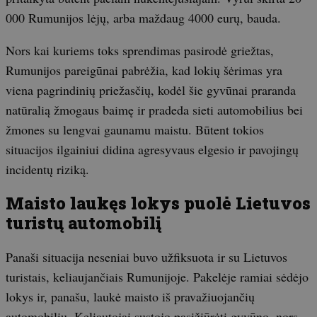
000 Rumunijos lėjų, arba maždaug 4000 eurų, bauda.
Nors kai kuriems toks sprendimas pasirodė griežtas,
Rumunijos pareigūnai pabrėžia, kad lokių šėrimas yra
viena pagrindinių priežasčių, kodėl šie gyvūnai praranda
natūralią žmogaus baimę ir pradeda sieti automobilius bei
žmones su lengvai gaunamu maistu. Būtent tokios
situacijos ilgainiui didina agresyvaus elgesio ir pavojingų
incidentų riziką.
Maisto laukęs lokys puolė Lietuvos
turistų automobilį
Panaši situacija neseniai buvo užfiksuota ir su Lietuvos
turistais, keliaujančiais Rumunijoje. Pakelėje ramiai sėdėjo
lokys ir, panašu, laukė maisto iš pravažiuojančių
automobilių. Keliautojai sustojo pasižiūrėti gyvūno, nors