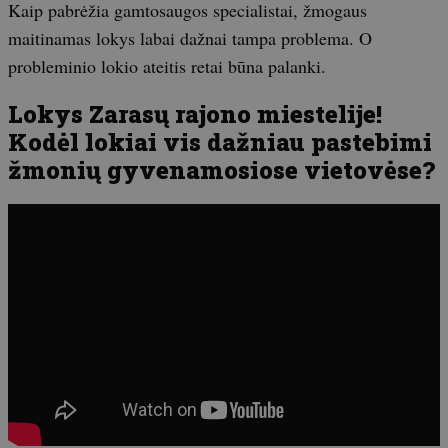
Kaip pabrėžia gamtosaugos specialistai, žmogaus
maitinamas lokys labai dažnai tampa problema. O
probleminio lokio ateitis retai būna palanki.
Lokys Zarasų rajono miestelije!
Kodėl lokiai vis dažniau pastebimi
žmonių gyvenamosiose vietovėse?