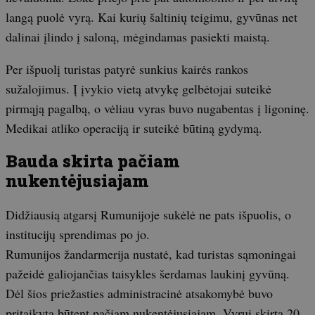
langą puolė vyrą. Kai kurių šaltinių teigimu, gyvūnas net
dalinai įlindo į saloną, mėgindamas pasiekti maistą.
Per išpuolį turistas patyrė sunkius kairės rankos
sužalojimus. Į įvykio vietą atvykę gelbėtojai suteikė
pirmąją pagalbą, o vėliau vyras buvo nugabentas į ligoninę.
Medikai atliko operaciją ir suteikė būtiną gydymą.
Bauda skirta pačiam
nukentėjusiajam
Didžiausią atgarsį Rumunijoje sukėlė ne pats išpuolis, o
institucijų sprendimas po jo.
Rumunijos žandarmerija nustatė, kad turistas sąmoningai
pažeidė galiojančias taisykles šerdamas laukinį gyvūną.
Dėl šios priežasties administracinė atsakomybė buvo
pritaikyta būtent pačiam nukentėjusiajam. Vyrui skirta 20