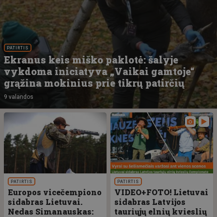
PATIRTIS
Ekranus keis miško paklotė: šalyje
vykdoma iniciatyva „Vaikai gamtoje“
grąžina mokinius prie tikrų patirčių
9 valandos
PATIRTIS
PATIRTIS
Europos vicečempiono
VIDEO+FOTO! Lietuvai
sidabras Lietuvai.
sidabras Latvijos
Nedas Simanauskas:
tauriųjų elnių kvieslių