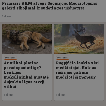
Pirmasis AKM atvejis Suomijoje. Medžiotojams
griežti ribojimai ir sudėtingos užduotys!
1 diena
PATIRTIS
PATIRTIS
Ar vilkai platina
Rugpjūčio laukia visi
pseudopasiutligę?
medžiotojai. Kokias
Lenkijos
rūšis jau galima
mokslininkai nustatė
medžioti šį mėnesį?
Aujeskio ligos atvejį
vilkui
1 diena
1 diena