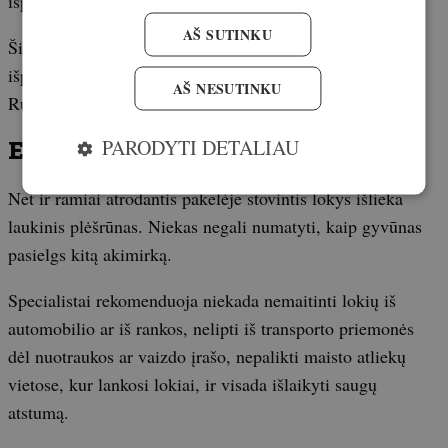
išpuolį.
AŠ SUTINKU
Šiemet Europoje jau užregistruoti keli mirtini lokių
išpuoliai prieš žmones, tarp jų Bulgarijoje, Lenkijoje ir
AŠ NESUTINKU
Rumunijoje.
PARODYTI DETALIAU
Ekspertai primena
Net ir ramiai atrodantis pakelėje stovintis lokys išlieka
laukinis plėšrūnas. Niekas negali numatyti, kaip gyvūnas
pasielgs kitą akimirką.
Specialistai rekomenduoja niekada nemaitinti lokių iš
automobilio ar iš rankos, nelipti iš transporto priemonės
dėl nuotraukos ar vaizdo įrašo, nepalikti maisto atliekų
vietose, kur lankosi lokiai, ir visada išlaikyti saugų
atstumą.