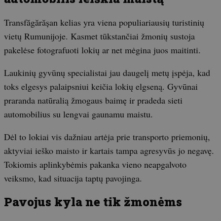
Transfăgărășan kelias yra viena populiariausių turistinių
vietų Rumunijoje. Kasmet tūkstančiai žmonių sustoja
pakelėse fotografuoti lokių ar net mėgina juos maitinti.
Laukinių gyvūnų specialistai jau daugelį metų įspėja, kad
toks elgesys palaipsniui keičia lokių elgseną. Gyvūnai
praranda natūralią žmogaus baimę ir pradeda sieti
automobilius su lengvai gaunamu maistu.
Dėl to lokiai vis dažniau artėja prie transporto priemonių,
aktyviai ieško maisto ir kartais tampa agresyvūs jo negavę.
Tokiomis aplinkybėmis pakanka vieno neapgalvoto
veiksmo, kad situacija taptų pavojinga.
Pavojus kyla ne tik žmonėms