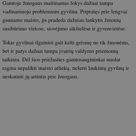
Gamtoje žmogaus maitinamas lokys dažnai tampa
vadinamuoju probleminiu gyvūnu. Pripratęs prie lengvai
gaunamo maisto, jis pradeda dažniau lankytis žmonių
susibūrimo vietose, stovėjimo aikštelėse ir gyvenvietėse.
Tokie gyvūnai ilgainiui gali kelti grėsmę ne tik žmonėms,
bet ir patys dažnai tampa įvairių valdymo priemonių
taikiniu. Dėl šios priežasties gamtosaugininkai nuolat
ragina nepalikti maisto atliekų, nešerti laukinių gyvūnų ir
neskatinti jų artintis prie žmogaus.