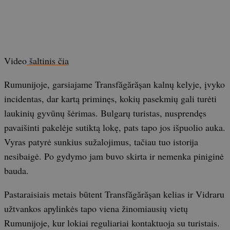
Video
šaltinis čia
Rumunijoje, garsiajame Transfăgărășan kalnų kelyje, įvyko
incidentas, dar kartą priminęs, kokių pasekmių gali turėti
laukinių gyvūnų šėrimas. Bulgarų turistas, nusprendęs
pavaišinti pakelėje sutiktą lokę, pats tapo jos išpuolio auka.
Vyras patyrė sunkius sužalojimus, tačiau tuo istorija
nesibaigė. Po gydymo jam buvo skirta ir nemenka piniginė
bauda.
Pastaraisiais metais būtent Transfăgărășan kelias ir Vidraru
užtvankos apylinkės tapo viena žinomiausių vietų
Rumunijoje, kur lokiai reguliariai kontaktuoja su turistais.