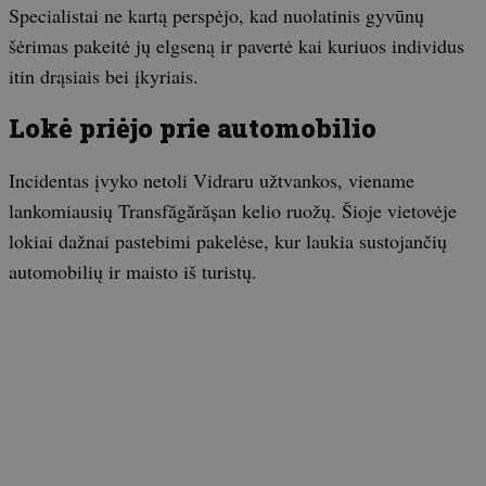
Specialistai ne kartą perspėjo, kad nuolatinis gyvūnų
šėrimas pakeitė jų elgseną ir pavertė kai kuriuos individus
itin drąsiais bei įkyriais.
Lokė priėjo prie automobilio
Incidentas įvyko netoli Vidraru užtvankos, viename
lankomiausių Transfăgărășan kelio ruožų. Šioje vietovėje
lokiai dažnai pastebimi pakelėse, kur laukia sustojančių
automobilių ir maisto iš turistų.