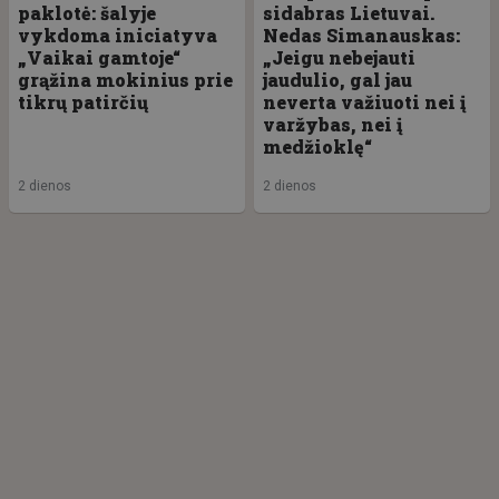
paklotė: šalyje
sidabras Lietuvai.
vykdoma iniciatyva
Nedas Simanauskas:
„Vaikai gamtoje“
„Jeigu nebejauti
grąžina mokinius prie
jaudulio, gal jau
tikrų patirčių
neverta važiuoti nei į
varžybas, nei į
medžioklę“
2 dienos
2 dienos