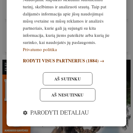
Aukštaitijos regione vis dažniau pastebimos
meškos. Jų daroma žala taip pat
turinį, skelbimus ir analizuoti srautą. Taip pat
dalijamės informacija apie jūsų naudojimąsi
Išskirtinis
5. lapkritis, 2024
mūsų svetaine su mūsų reklamos ir analizės
partneriais, kurie gali ją sujungti su kita
PATIRTIS
Elniai virsta zombiais! Ar tai pavojinga
informacija, kurią jiems pateikėte arba kurią jie
žmonėms?
surinko, kai naudojatės jų paslaugomis.
Išskirtinis
22. spalis, 2024
Privatumo politika
RODYTI VISUS PARTNERIUS
(1884) →
AŠ SUTINKU
AŠ NESUTINKU
PARODYTI DETALIAU