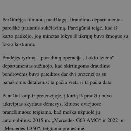
Peržiūrėjęs filmuotą medžiagą, Draudimo departamentas
pareiškė įtariantis sukčiavimą. Pareigūnai teigė, kad iš
karto patikėjo, jog minėtas lokys iš tikrųjų buvo žmogus su
lokio kostiumu.
Pradėjęs tyrimą – pavadintą operacija „Lokio letena“ –
departamentas sužinojo, kad skirtingoms draudimo
bendrovėms buvo pateiktos dar dvi pretenzijos su
panašiomis detalėmis: ta pačia vieta ir ta pačia data.
Panašiai kaip ir pretenzijoje, į kurią iš pradžių buvo
atkreiptas skyriaus dėmesys, kituose dviejuose
pranešimuose teigiama, kad meška užpuolė jų
automobilius: 2015 m. „Mercedes G63 AMG“ ir 2022 m.
„Mercedes E350“, teigiama pranešime.