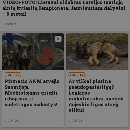
VIDEO+FOTO! Lietuvai sidabras Latvijos tauriųjų
elnių kvieslių čempionate. Jauniausiam dalyviui
– 6 metai!
2 dienos
PATIRTIS
PATIRTIS
Pirmasis AKM atvejis
Ar vilkai platina
Suomijoje.
pseudopasiutligę?
Medžiotojams griežti
Lenkijos
ribojimai ir
mokslininkai nustatė
sudėtingos užduotys!
Aujeskio ligos atvejį
vilkui
3 dienos
3 dienos