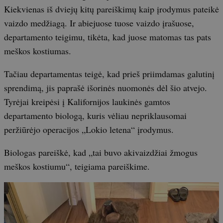
Kiekvienas iš dviejų kitų pareiškimų kaip įrodymus pateikė
vaizdo medžiagą. Ir abiejuose tuose vaizdo įrašuose,
departamento teigimu, tikėta, kad juose matomas tas pats
meškos kostiumas.
Tačiau departamentas teigė, kad prieš priimdamas galutinį
sprendimą, jis paprašė išorinės nuomonės dėl šio atvejo.
Tyrėjai kreipėsi į Kalifornijos laukinės gamtos
departamento biologą, kuris vėliau nepriklausomai
peržiūrėjo operacijos „Lokio letena“ įrodymus.
Biologas pareiškė, kad „tai buvo akivaizdžiai žmogus
meškos kostiumu“, teigiama pareiškime.