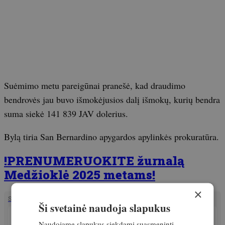
Suėmimo metu pareigūnai pranešė, kad draudimo
bendrovės jau buvo išmokėjusios dalį išmokų, kurių bendra
suma siekė 141 839 JAV dolerius.
Bylą tiria San Bernardino apygardos apylinkės prokuratūra.
!PRENUMERUOKITE žurnalą
Medžioklė 2025 metams!
×
SUSIJĘ STRAIPSNIAI
Ši svetainė naudoja slapukus
PATIRTIS
Naudojame slapukus siekdami suasmeninti