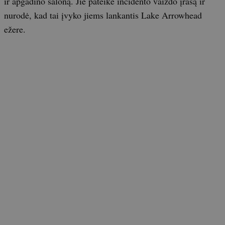
ir apgadino saloną. Jie pateikė incidento vaizdo įrašą ir
nurodė, kad tai įvyko jiems lankantis Lake Arrowhead
ežere.