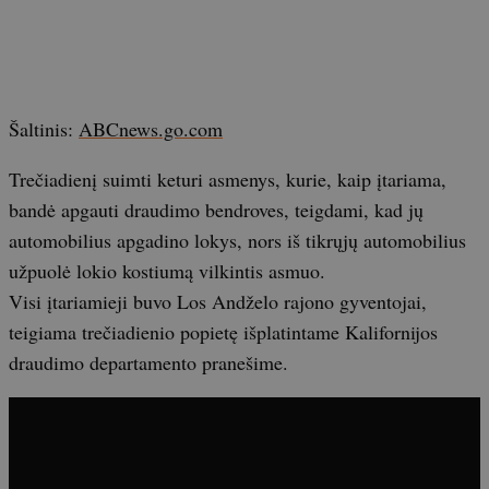
Šaltinis:
ABCnews.go.com
Trečiadienį suimti keturi asmenys, kurie, kaip įtariama,
bandė apgauti draudimo bendroves, teigdami, kad jų
automobilius apgadino lokys, nors iš tikrųjų automobilius
užpuolė lokio kostiumą vilkintis asmuo.
Visi įtariamieji buvo Los Andželo rajono gyventojai,
teigiama trečiadienio popietę išplatintame Kalifornijos
draudimo departamento pranešime.