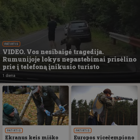
PATIRTIS
VIDEO. Vos nesibaigė tragedija.
Rumunijoje lokys nepastebimai prisėlino
prie į telefoną įnikusio turisto
1 diena
PATIRTIS
PATIRTIS
Ekranus keis miško
Europos vicečempiono