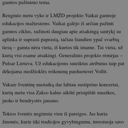
gamtos pažinimo tema.
Renginio metu vyko ir LMŽD projekto Vaikai gamtoje
edukacijos mažiesiems. Vaikai galėjo iš arčiau pažinti
gamtos ciklus, sužinoti daugiau apie atsakingą santykį su
aplinka ir suprasti paprastą, tačiau šiandien ypač svarbią
tiesą – gamta nėra vieta, iš kurios tik imame. Tai vieta, už
kurią visi esame atsakingi. Generalinis projekto rėmėjas –
Pulsar Lietuva. Už edukacijoms suteiktus atributus taip pat
dėkojama medžioklės reikmenų parduotuvei Vollit.
Vakare šventinę nuotaiką dar labiau sustiprino koncertai,
kurių metu visa Zakso kalno aikštė prisipildė muzikos,
juoko ir bendrystės jausmo.
Tokios šventės negimsta vien iš pareigos. Jas kuria
žmonės, kurie tiki tradicijos gyvybingumu, investuoja savo