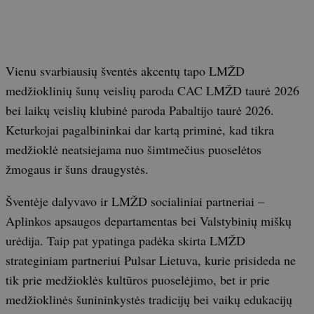
Vienu svarbiausių šventės akcentų tapo LMŽD
medžioklinių šunų veislių paroda CAC LMŽD taurė 2026
bei laikų veislių klubinė paroda Pabaltijo taurė 2026.
Keturkojai pagalbininkai dar kartą priminė, kad tikra
medžioklė neatsiejama nuo šimtmečius puoselėtos
žmogaus ir šuns draugystės.
Šventėje dalyvavo ir LMŽD socialiniai partneriai –
Aplinkos apsaugos departamentas bei Valstybinių miškų
urėdija. Taip pat ypatinga padėka skirta LMŽD
strateginiam partneriui Pulsar Lietuva, kurie prisideda ne
tik prie medžioklės kultūros puoselėjimo, bet ir prie
medžioklinės šunininkystės tradicijų bei vaikų edukacijų