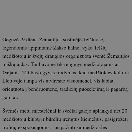
Gegužės 9 dieną Žemaitijos sostinėje Telšiuose,
legendomis apipintame Zakso kalne, vyko Telšių
medžiotojų ir žvejų draugijos organizuota šventė Žemaitijos
miškų aidas. Tai buvo ne tik renginys medžiotojams ar
žvejams. Tai buvo gyvas įrodymas, kad medžioklės kultūra
Lietuvoje tampa vis atviresnė visuomenei, vis labiau
orientuota į bendruomenę, tradicijų puoselėjimą ir pagarbą
gamtai.
Šventės metu miestelėnai ir svečiai galėjo aplankyti net 20
medžiotojų klubų ir būrelių įrengtus kiemelius, pasigrožėti
trofėjų ekspozicijomis, susipažinti su medžioklės