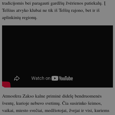
tradicijomis bei paragauti gardžių žvėrienos patiekalų. Į
Telšius atvyko klubai ne tik iš Telšių rajono, bet ir iš
aplinkinių regionų.
Atmosfera Zakso kalne priminė didelę bendruomenės
šventę, kurioje nebuvo svetimų. Čia susirinko šeimos,
vaikai, miesto svečiai, medžiotojai, žvejai ir visi, kuriems