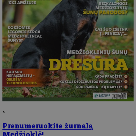
<
Prenumeruokite žurnalą
Medžioklė!