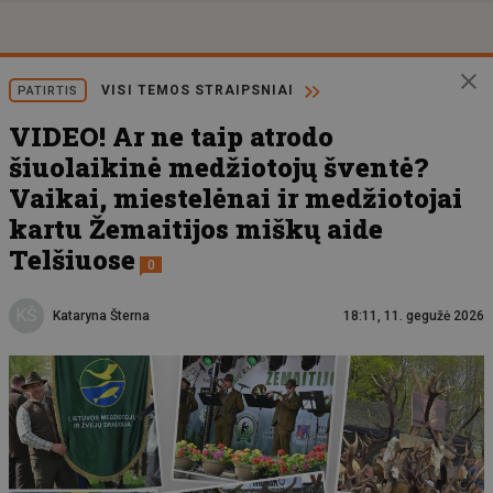
VISI TEMOS STRAIPSNIAI
PATIRTIS
VIDEO! Ar ne taip atrodo
šiuolaikinė medžiotojų šventė?
Vaikai, miestelėnai ir medžiotojai
kartu Žemaitijos miškų aide
Telšiuose
0
KŠ
Kataryna Šterna
18:11, 11. gegužė 2026