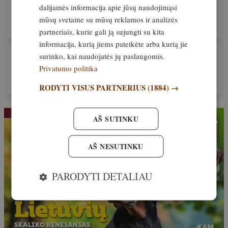
dalijamės informacija apie jūsų naudojimąsi
Neįtikėtinas nuotykis. Kalakutų medžiotoją
užpuolė lūšis ir viskas buvo nufilmuota
mūsų svetaine su mūsų reklamos ir analizės
partneriais, kurie gali ją sujungti su kita
9. gegužė, 2026
informacija, kurią jiems pateikėte arba kurią jie
PATIRTIS
surinko, kai naudojatės jų paslaugomis.
VIDEO! Stirninų medžiojant. Ką būtina žinoti
Privatumo politika
kiekvienam medžiotojui?
RODYTI VISUS PARTNERIUS
(1884) →
7. gegužė, 2026
AŠ SUTINKU
AŠ NESUTINKU
PARODYTI DETALIAU