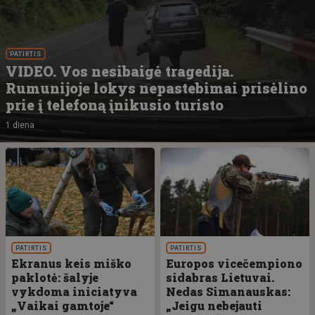
PATIRTIS
VIDEO. Vos nesibaigė tragedija.
Rumunijoje lokys nepastebimai prisėlino
prie į telefoną įnikusio turisto
1 diena
PATIRTIS
PATIRTIS
Ekranus keis miško
Europos vicečempiono
paklotė: šalyje
sidabras Lietuvai.
vykdoma iniciatyva
Nedas Simanauskas:
„Vaikai gamtoje“
„Jeigu nebejauti