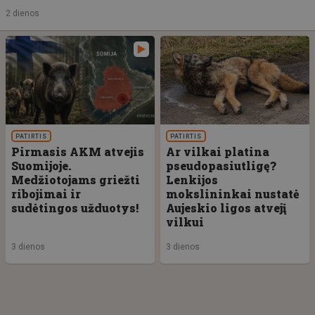
2 dienos
PATIRTIS
PATIRTIS
Pirmasis AKM atvejis
Ar vilkai platina
Suomijoje.
pseudopasiutligę?
Medžiotojams griežti
Lenkijos
ribojimai ir
mokslininkai nustatė
sudėtingos užduotys!
Aujeskio ligos atvejį
vilkui
3 dienos
3 dienos