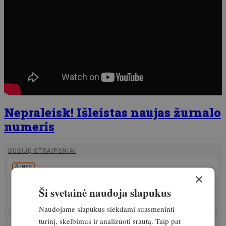
Nepraleisk! Išleistas naujas žurnalo
numeris
SUSIJĘ STRAIPSNIAI
ŠUNYS
×
Medžiokliniai šunys – nuo sovietinių mitų iki
šiuolaikinės tiesos
Ši svetainė naudoja slapukus
11. gegužė, 2026
Naudojame slapukus siekdami suasmeninti
turinį, skelbimus ir analizuoti srautą. Taip pat
PATIRTIS