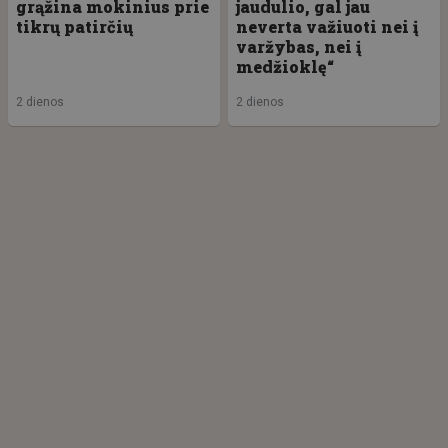
grąžina mokinius prie
jaudulio, gal jau
tikrų patirčių
neverta važiuoti nei į
varžybas, nei į
medžioklę“
2 dienos
2 dienos