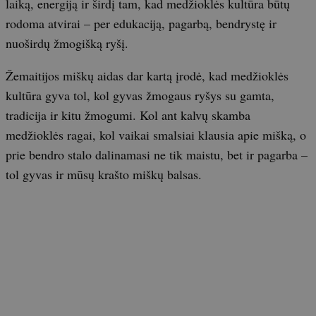
laiką, energiją ir širdį tam, kad medžioklės kultūra būtų
rodoma atvirai – per edukaciją, pagarbą, bendrystę ir
nuoširdų žmogišką ryšį.
Žemaitijos miškų aidas dar kartą įrodė, kad medžioklės
kultūra gyva tol, kol gyvas žmogaus ryšys su gamta,
tradicija ir kitu žmogumi. Kol ant kalvų skamba
medžioklės ragai, kol vaikai smalsiai klausia apie mišką, o
prie bendro stalo dalinamasi ne tik maistu, bet ir pagarba –
tol gyvas ir mūsų krašto miškų balsas.