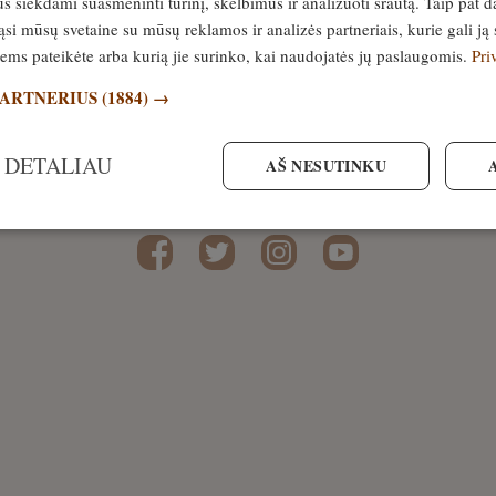
siekdami suasmeninti turinį, skelbimus ir analizuoti srautą. Taip pat d
MENYS
si mūsų svetaine su mūsų reklamos ir analizės partneriais, kurie gali ją 
džetinės klasės žiūronai
jiems pateikėte arba kurią jie surinko, kai naudojatės jų paslaugomis.
Pri
. gegužė, 2021
PARTNERIUS
(1884) →
 DETALIAU
AŠ NESUTINKU