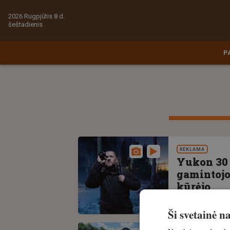
2026 Rugpjūtis 8 d.
šeštadienis
P
REKLAMA
Yukon 30 
gamintojo
kūrėjo
Išskirtinis
1.
Ši svetainė 