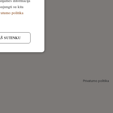
alijamės informacija
sujungti su kita
vatumo politika
AŠ SUTINKU
Privatumo politika