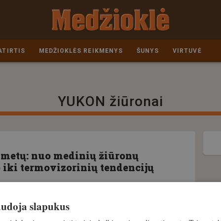
ATIRTIS
MEDŽIOKLĖS REIKMENYS
ŠUNYS
VIRTUVĖ
YUKON žiūronai
metų: nuo medinių žiūronų
 iki termovizorinių tendencijų
 birželis, 2021
naudoja slapukus