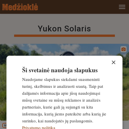
Yukon Solaris
×
Ši svetainė naudoja slapukus
Naudojame slapukus siekdami suasmeninti
turinį, skelbimus ir analizuoti srautą. Taip pat
dalijamės informacija apie jūsų naudojimąsi
mūsų svetaine su mūsų reklamos ir analizės
partneriais, kurie gali ją sujungti su kita
informacija, kurią jiems pateikėte arba kurią jie
surinko, kai naudojatės jų paslaugomis.
MEDŽIOKLĖS REIKMENYS
Privatumo politika