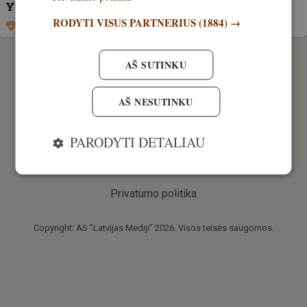
Yukon biudžetinės klasės žiūronai
RODYTI VISUS PARTNERIUS
(1884) →
Išskirtinis
6. gegužė, 2021
AŠ SUTINKU
AŠ NESUTINKU
PARODYTI DETALIAU
Privatumo politika
Copyright: AS "Latvijas Mediji" 2026. Visos teisės saugomos.