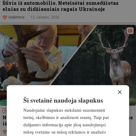
Šūvis iš automobilio. Neteisėtai sumedžiotas
elnias su didžiausiais ragais Ukrainoje
Išskirtinis
12. vasaris, 2026
×
Ši svetainė naudoja slapukus
Naudojame slapukus siekdami suasmeninti
PATIRTIS
turinį, skelbimus ir analizuoti srautą. Taip pat
Nustatytas naujas pasaulio rekordas! Sumedžiotas
išskirtinis danielius
dalijamės informacija apie jūsų naudojimąsi
mūsų svetaine su mūsų reklamos ir analizės
Išskirtinis
25. sausis, 2025