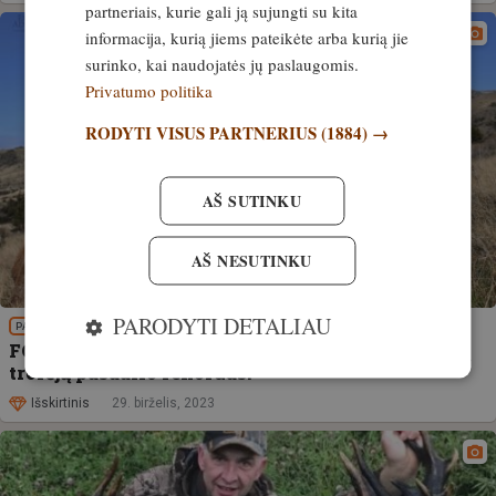
partneriais, kurie gali ją sujungti su kita
informacija, kurią jiems pateikėte arba kurią jie
surinko, kai naudojatės jų paslaugomis.
Privatumo politika
RODYTI VISUS PARTNERIUS
(1884) →
AŠ SUTINKU
AŠ NESUTINKU
PARODYTI DETALIAU
PATIRTIS
FOTO! Galbūt, yra pasiektas naujas tauriųjų elnių
trofėjų pasaulio rekordas!
Išskirtinis
29. birželis, 2023