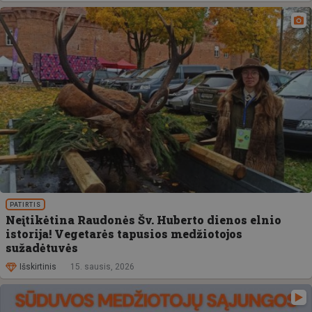
PATIRTIS
Neįtikėtina Raudonės Šv. Huberto dienos elnio
istorija! Vegetarės tapusios medžiotojos
sužadėtuvės
Išskirtinis
15. sausis, 2026