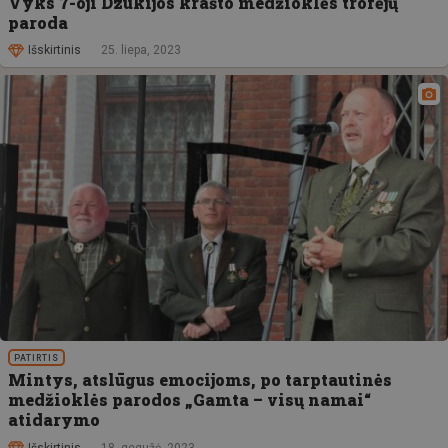
Vyks 7-oji Dzūkijos krašto medžioklės trofėjų
paroda
Išskirtinis
25. liepa, 2023
PATIRTIS
Mintys, atslūgus emocijoms, po tarptautinės
medžioklės parodos „Gamta – visų namai“
atidarymo
Išskirtinis
18. gegužė, 2023