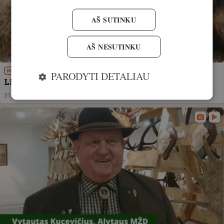
AŠ SUTINKU
AŠ NESUTINKU
PATIRTIS
PARODYTI DETALIAU
LMŽD pavasario trofėjų apžiūrų grafikas
31. kovas, 2024