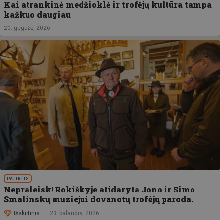
Kai atrankinė medžioklė ir trofėjų kultūra tampa
kažkuo daugiau
20. gegužė, 2026
PATIRTIS
Nepraleisk! Rokiškyje atidaryta Jono ir Simo
Smalinskų muziejui dovanotų trofėjų paroda.
Išskirtinis
23. balandis, 2026