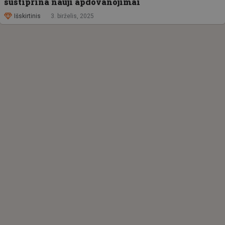
sustiprina nauji apdovanojimai
Išskirtinis
3. birželis, 2025