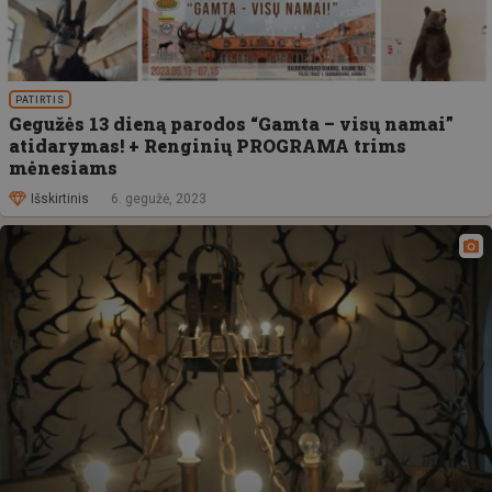
PATIRTIS
Gegužės 13 dieną parodos “Gamta – visų namai”
atidarymas! + Renginių PROGRAMA trims
mėnesiams
Išskirtinis
6. gegužė, 2023