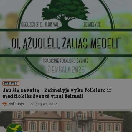
PATIRTIS
Jau šią savaitę – Žeimelyje vyks folkloro ir
medžioklės šventė visai šeimai!
Išskirtinis
27. gegužė, 2025