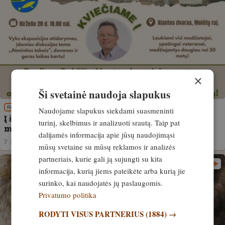
×
Ši svetainė naudoja slapukus
PATIRTIS
Naudojame slapukus siekdami suasmeninti
Į šventinį renginį kviečiami medžiotojai, kurių
turinį, skelbimus ir analizuoti srautą. Taip pat
medžioklės stažas 50 ir daugiau metų
dalijamės informacija apie jūsų naudojimąsi
7. birželis, 2024
mūsų svetaine su mūsų reklamos ir analizės
partneriais, kurie gali ją sujungti su kita
informacija, kurią jiems pateikėte arba kurią jie
surinko, kai naudojatės jų paslaugomis.
Privatumo politika
RODYTI VISUS PARTNERIUS
(1884) →