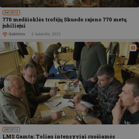
PATIRTIS
770 medžioklės trofėjų Skuodo rajono 770 metų
jubiliejui
Išskirtinis
3. balandis, 2023
PATIRTIS
LMS Gamta: Toliau intensyviai ruošiamės