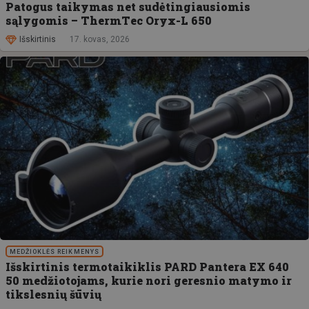
Patogus taikymas net sudėtingiausiomis
sąlygomis – ThermTec Oryx-L 650
Išskirtinis
17. kovas, 2026
MEDŽIOKLĖS REIKMENYS
Išskirtinis termotaikiklis PARD Pantera EX 640
50 medžiotojams, kurie nori geresnio matymo ir
tikslesnių šūvių