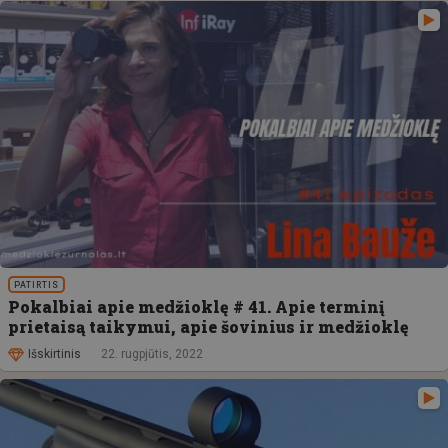
PATIRTIS
Pokalbiai apie medžioklę # 41. Apie terminį
prietaisą taikymui, apie šovinius ir medžioklę
Išskirtinis
22. rugpjūtis, 2022