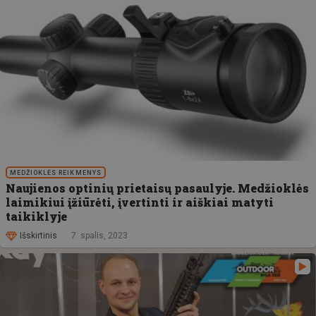
MEDŽIOKLĖS REIKMENYS
Naujienos optinių prietaisų pasaulyje. Medžioklės
laimikiui įžiūrėti, įvertinti ir aiškiai matyti
taikiklyje
Išskirtinis
7. spalis, 2023