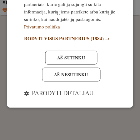
optiniai taikikliai
partneriais, kurie gali ją sujungti su kita
Išskirtinis
22. rugpjūtis, 2022
informacija, kurią jiems pateikėte arba kurią jie
surinko, kai naudojatės jų paslaugomis.
Privatumo politika
RODYTI VISUS PARTNERIUS
(1884) →
AŠ SUTINKU
AŠ NESUTINKU
PARODYTI DETALIAU