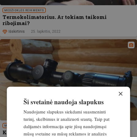
MEDŽIOKLĖS REIKMENYS
Termokolimatorius. Ar tokiam taikomi
ribojimai?
Išskirtinis
25. lapkritis, 2022
×
Ši svetainė naudoja slapukus
Naudojame slapukus siekdami suasmeninti
turinį, skelbimus ir analizuoti srautą. Taip pat
dalijamės informacija apie jūsų naudojimąsi
MEDŽIOKLĖS REIKMENYS
Kokybė iš didžiosios raidės. Schmidt&Bender
mūsų svetaine su mūsų reklamos ir analizės