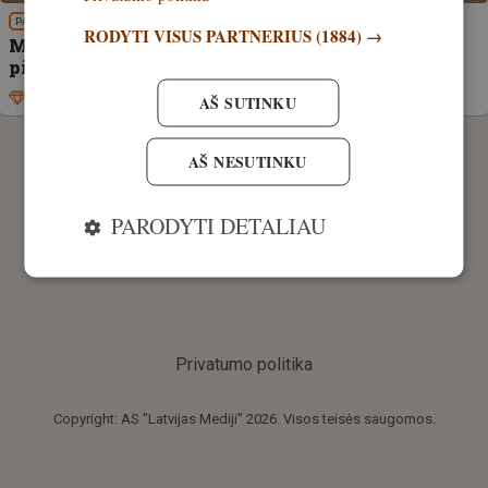
PATIRTIS
RODYTI VISUS PARTNERIUS
(1884) →
Medžioklė čia nekalta. Šveicarijoje per 60 metų
pilkojo kiškio gausa sumažėjo 30 kartų
Išskirtinis
27. balandis, 2026
AŠ SUTINKU
AŠ NESUTINKU
PARODYTI DETALIAU
Privatumo politika
Copyright: AS "Latvijas Mediji" 2026. Visos teisės saugomos.