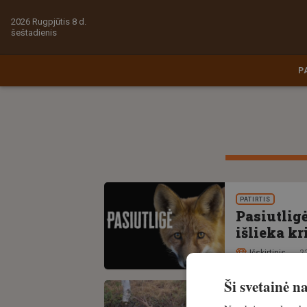
2026 Rugpjūtis 8 d.
šeštadienis
P
PATIRTIS
Pasiutligė
išlieka kr
Išskirtinis
2
Ši svetainė 
PATIRTIS