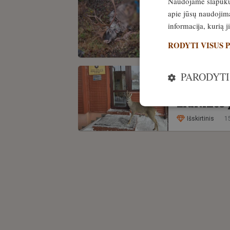
Naudojame slapukus 
Suomijoje
apie jūsų naudojimą
šiaurinių 
informacija, kurią 
Rusijos?
RODYTI VISUS 
Išskirtinis
2
PARODYTI
PATIRTIS
FOTO! Sti
muitinės 
Išskirtinis
1