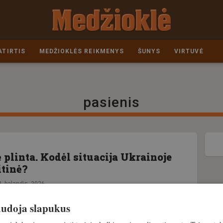
ATIRTIS
MEDŽIOKLĖS REIKMENYS
ŠUNYS
VIRTUVĖ
pasienis
 plinta. Kodėl situacija Ukrainoje
itinė?
2. balandis, 2026
naudoja slapukus