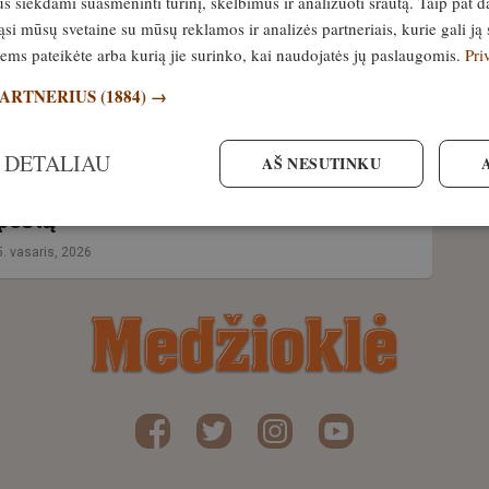
siekdami suasmeninti turinį, skelbimus ir analizuoti srautą. Taip pat d
 plėšrūnai papjovė rekordinį skaičių
si mūsų svetaine su mūsų reklamos ir analizės partneriais, kurie gali ją 
elnių. Kaip su tuo susiję vilkai iš
jiems pateikėte arba kurią jie surinko, kai naudojatės jų paslaugomis.
Pri
PARTNERIUS
(1884) →
7. vasaris, 2026
 DETALIAU
AŠ NESUTINKU
rninas patikrino Panemunės
postą
5. vasaris, 2026