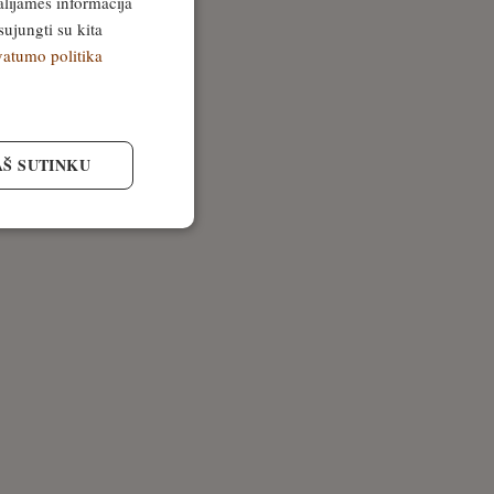
alijamės informacija
sujungti su kita
vatumo politika
AŠ SUTINKU