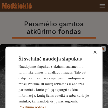
Paramėlio gamtos
atkūrimo fondas
×
Ši svetainė naudoja slapukus
Naudojame slapukus siekdami suasmeninti
turinį, skelbimus ir analizuoti srautą. Taip pat
dalijamės informacija apie jūsų naudojimąsi
mūsų svetaine su mūsų reklamos ir analizės
partneriais, kurie gali ją sujungti su kita
informacija, kurią jiems pateikėte arba kurią jie
surinko, kai naudojatės jų paslaugomis.
Privatumo politika