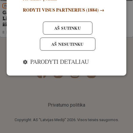
PATIRTIS
RODYTI VISUS PARTNERIUS
(1884) →
Gal jau laikas pas psichiatrą? Dabar lokiai
Lietuvoje vaidenasi ne tik medžiotojams ir
žiniasklaidai
AŠ SUTINKU
8. liepa, 2026
AŠ NESUTINKU
PARODYTI DETALIAU
Privatumo politika
Copyright: AS "Latvijas Mediji" 2026. Visos teisės saugomos.