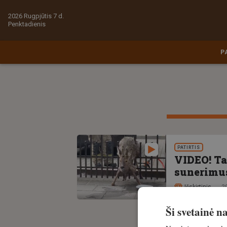
2026 Rugpjūtis 7 d.
Penktadienis
P
PATIRTIS
VIDEO! Ta
sunerimu
Išskirtinis
2
Ši svetainė 