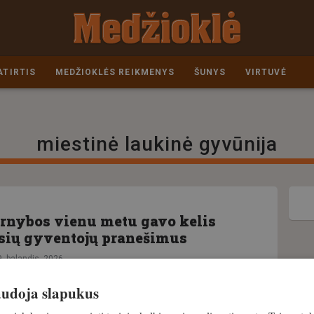
ATIRTIS
MEDŽIOKLĖS REIKMENYS
ŠUNYS
VIRTUVĖ
miestinė laukinė gyvūnija
rnybos vienu metu gavo kelis
sių gyventojų pranešimus
9. balandis, 2026
naudoja slapukus