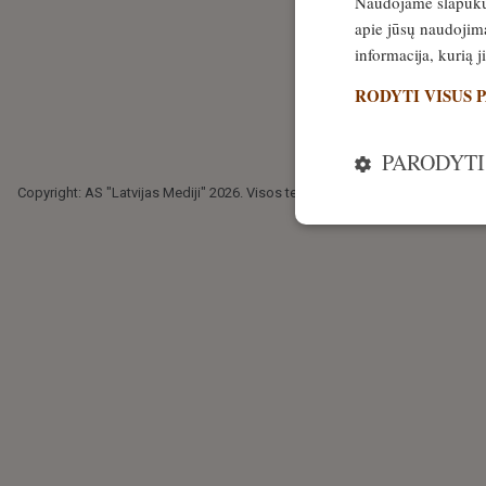
Naudojame slapukus 
apie jūsų naudojimą
informacija, kurią 
RODYTI VISUS 
PARODYTI
Copyright: AS "Latvijas Mediji" 2026. Visos teisės saugomos.