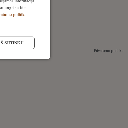
alijamės informacija
sujungti su kita
vatumo politika
AŠ SUTINKU
Privatumo politika