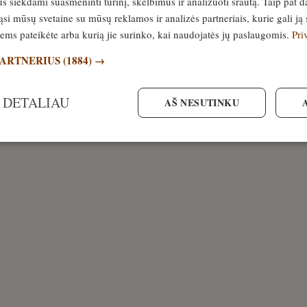
siekdami suasmeninti turinį, skelbimus ir analizuoti srautą. Taip pat d
si mūsų svetaine su mūsų reklamos ir analizės partneriais, kurie gali ją 
jiems pateikėte arba kurią jie surinko, kai naudojatės jų paslaugomis.
Pri
PARTNERIUS
(1884) →
 DETALIAU
AŠ NESUTINKU