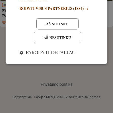
ŠUNYS
RODYTI VISUS PARTNERIUS
(1884) →
FOTO! Medžioklinių sportinių šunų klubo
Pavasariniai renginiai
Išskirtinis
24. kovas, 2026
AŠ SUTINKU
AŠ NESUTINKU
PARODYTI DETALIAU
Privatumo politika
Copyright: AS "Latvijas Mediji" 2026. Visos teisės saugomos.