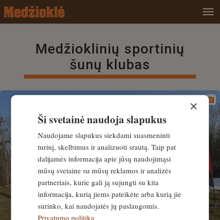
Medžioklinių sportinių
šunų klubas
×
Ši svetainė naudoja slapukus
Naudojame slapukus siekdami suasmeninti
turinį, skelbimus ir analizuoti srautą. Taip pat
dalijamės informacija apie jūsų naudojimąsi
mūsų svetaine su mūsų reklamos ir analizės
partneriais, kurie gali ją sujungti su kita
informacija, kurią jiems pateikėte arba kurią jie
surinko, kai naudojatės jų paslaugomis.
Privatumo politika