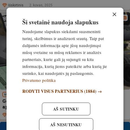
Išskirtinis
2. kovas, 2025
×
Ši svetainė naudoja slapukus
Naudojame slapukus siekdami suasmeninti
turinį, skelbimus ir analizuoti srautą. Taip pat
dalijamės informacija apie jūsų naudojimąsi
mūsų svetaine su mūsų reklamos ir analizės
partneriais, kurie gali ją sujungti su kita
informacija, kurią jiems pateikėte arba kurią jie
surinko, kai naudojatės jų paslaugomis.
Privatumo politika
RODYTI VISUS PARTNERIUS
(1884) →
MEDŽIOKLĖS REIKMENYS
Geriausia 2023-iųjų amunicija. Naujų šovinių
apžvalga
AŠ SUTINKU
Išskirtinis
11. balandis, 2023
AŠ NESUTINKU