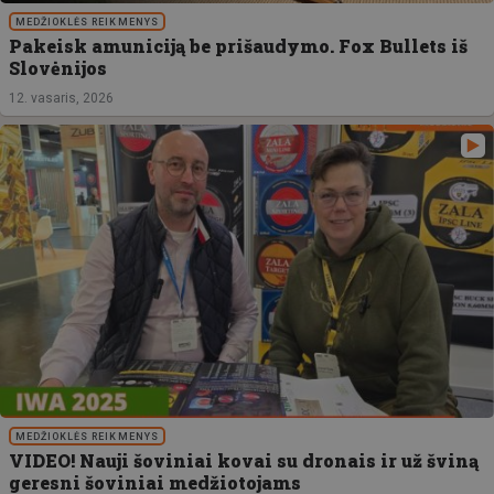
MEDŽIOKLĖS REIKMENYS
Pakeisk amuniciją be prišaudymo. Fox Bullets iš
Slovėnijos
12. vasaris, 2026
MEDŽIOKLĖS REIKMENYS
VIDEO! Nauji šoviniai kovai su dronais ir už šviną
geresni šoviniai medžiotojams