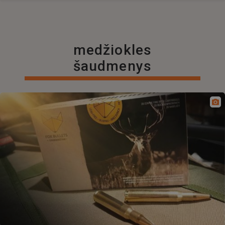
medžiokles
šaudmenys