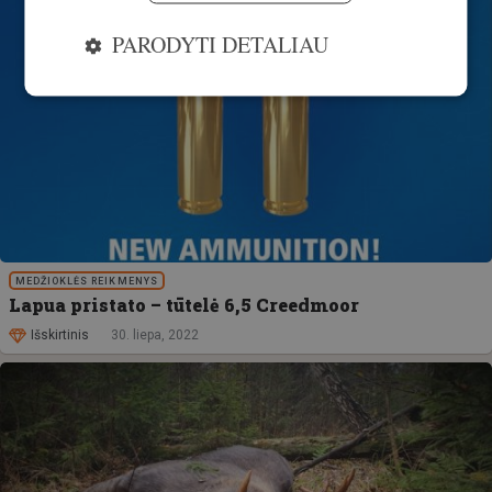
PARODYTI DETALIAU
MEDŽIOKLĖS REIKMENYS
Lapua pristato – tūtelė 6,5 Creedmoor
Išskirtinis
30. liepa, 2022