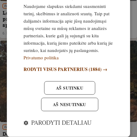
Naudojame slapukus siekdami suasmeninti
PATIRTIS
Laisvas medžiotojas Lietuvoje. Ar valstybiniai
turinį, skelbimus ir analizuoti srautą. Taip pat
profesionalios medžioklės plotai gali tapti
dalijamės informacija apie jūsų naudojimąsi
sprendimu?
mūsų svetaine su mūsų reklamos ir analizės
6. liepa, 2026
partneriais, kurie gali ją sujungti su kita
informacija, kurią jiems pateikėte arba kurią jie
surinko, kai naudojatės jų paslaugomis.
Privatumo politika
RODYTI VISUS PARTNERIUS
(1884) →
AŠ SUTINKU
AŠ NESUTINKU
PARODYTI DETALIAU
PATIRTIS
Dėmesio! Išplėstos galimybės reguliuoti