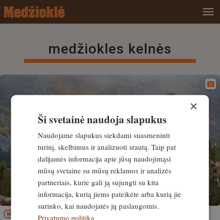
medžiokles kelnės
×
Ši svetainė naudoja slapukus
Naudojame slapukus siekdami suasmeninti
turinį, skelbimus ir analizuoti srautą. Taip pat
dalijamės informacija apie jūsų naudojimąsi
mūsų svetaine su mūsų reklamos ir analizės
partneriais, kurie gali ją sujungti su kita
informacija, kurią jiems pateikėte arba kurią jie
surinko, kai naudojatės jų paslaugomis.
MEDŽIOKLĖS REIKMENYS
Privatumo politika