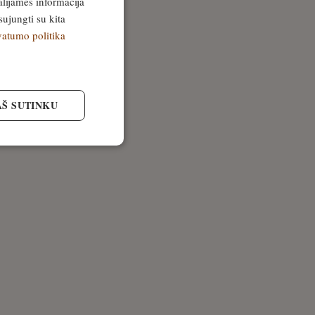
alijamės informacija
sujungti su kita
vatumo politika
AŠ SUTINKU