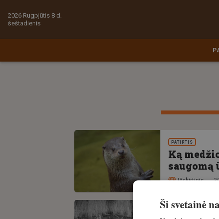
2026 Rugpjūtis 8 d.
šeštadienis
P
PATIRTIS
Ką medžiot
saugomą 
Išskirtinis
3
Ši svetainė 
PATIRTIS