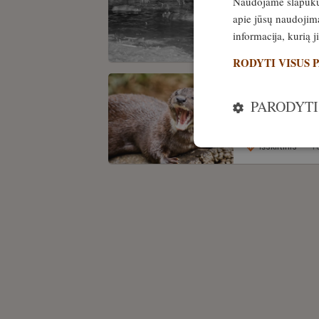
Naudojame slapukus 
VIDEO! Ūdr
apie jūsų naudojimą
Susitikimo
informacija, kurią 
5. gegužė, 2024
RODYTI VISUS 
PATIRTIS
PARODYTI
Plaukimas
vandenyje
Išskirtinis
18