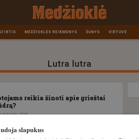
ATIRTIS
MEDŽIOKLĖS REIKMENYS
ŠUNYS
VIRTUVĖ
Lutra lutra
ojams reikia žinoti apie griežtai
ūdrą?
0. balandis, 2026
naudoja slapukus