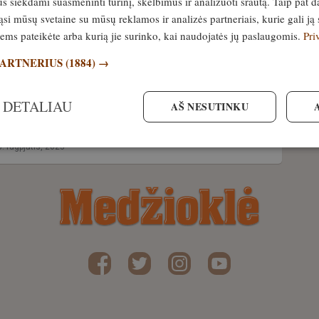
siekdami suasmeninti turinį, skelbimus ir analizuoti srautą. Taip pat d
a įsiveržė į bebro teritoriją.
si mūsų svetaine su mūsų reklamos ir analizės partneriais, kurie gali ją 
 finalas tikrai nustebina!
jiems pateikėte arba kurią jie surinko, kai naudojatės jų paslaugomis.
Pri
PARTNERIUS
(1884) →
 DETALIAU
 gali būti pavojingas! Moterį
AŠ NESUTINKU
 užpuolė pikta ūdra
. rugpjūtis, 2023