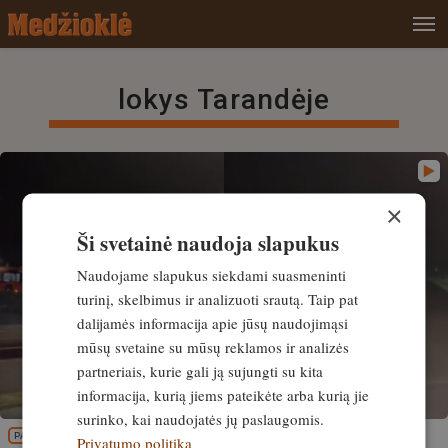
lokys Tarandėje
×
Ši svetainė naudoja slapukus
Naudojame slapukus siekdami suasmeninti
turinį, skelbimus ir analizuoti srautą. Taip pat
dalijamės informacija apie jūsų naudojimąsi
mūsų svetaine su mūsų reklamos ir analizės
partneriais, kurie gali ją sujungti su kita
informacija, kurią jiems pateikėte arba kurią jie
surinko, kai naudojatės jų paslaugomis.
PATIRTIS
Privatumo politika