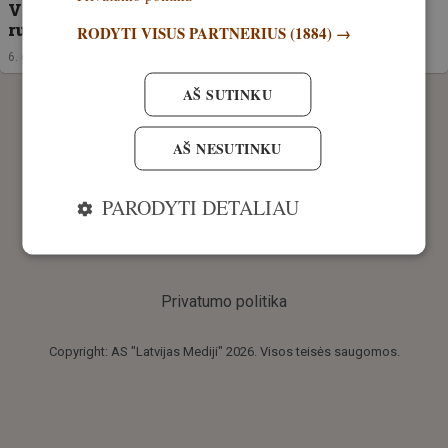
VIDEO! Vilniaus rajone, Tarandėje vėl pastebėtas
rudasis lokys. Kodėl jis sugrįžo?
RODYTI VISUS PARTNERIUS
(1884) →
6. gegužė, 2026
AŠ SUTINKU
AŠ NESUTINKU
PARODYTI DETALIAU
Privatumo politika
Copyright: AS "Latvijas Mediji" 2026. Visos teisės saugomos.