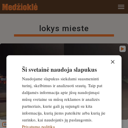
lokys mieste
×
Ši svetainė naudoja slapukus
Naudojame slapukus siekdami suasmeninti
turinį, skelbimus ir analizuoti srautą. Taip pat
dalijamės informacija apie jūsų naudojimąsi
mūsų svetaine su mūsų reklamos ir analizės
partneriais, kurie gali ją sujungti su kita
informacija, kurią jiems pateikėte arba kurią jie
surinko, kai naudojatės jų paslaugomis.
PATIRTIS
Privatumo politika