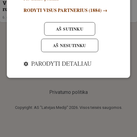
VIDEO! Vilniaus rajone, Tarandėje vėl pastebėtas
rudasis lokys. Kodėl jis sugrįžo?
RODYTI VISUS PARTNERIUS
(1884) →
6. gegužė, 2026
AŠ SUTINKU
AŠ NESUTINKU
PARODYTI DETALIAU
Privatumo politika
Copyright: AS "Latvijas Mediji" 2026. Visos teisės saugomos.