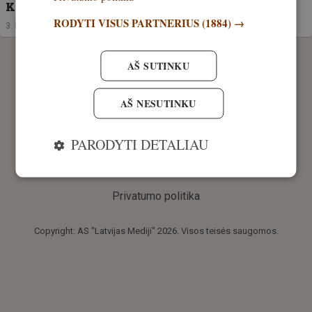
Kad žibintuvėlis žiūrint į šerną neišsijungtų!
RODYTI VISUS PARTNERIUS
(1884) →
3. birželis, 2026
AŠ SUTINKU
AŠ NESUTINKU
PARODYTI DETALIAU
Privatumo politika
Copyright: AS "Latvijas Mediji" 2026. Visos teisės saugomos.