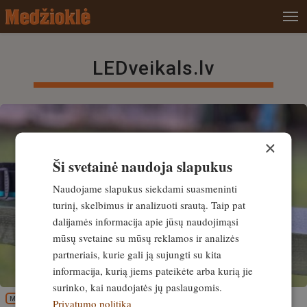
LEDveikals.lv
×
Ši svetainė naudoja slapukus
Naudojame slapukus siekdami suasmeninti
turinį, skelbimus ir analizuoti srautą. Taip pat
dalijamės informacija apie jūsų naudojimąsi
mūsų svetaine su mūsų reklamos ir analizės
partneriais, kurie gali ją sujungti su kita
informacija, kurią jiems pateikėte arba kurią jie
surinko, kai naudojatės jų paslaugomis.
MEDŽIOKLĖS REIKMENYS
Privatumo politika