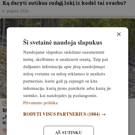
Ką daryti sutikus rudąjį lokį ir kodėl tai svarbu?
6. gegužė, 2026
×
Ši svetainė naudoja slapukus
Naudojame slapukus siekdami suasmeninti
turinį, skelbimus ir analizuoti srautą. Taip pat
dalijamės informacija apie jūsų naudojimąsi
mūsų svetaine su mūsų reklamos ir analizės
partneriais, kurie gali ją sujungti su kita
informacija, kurią jiems pateikėte arba kurią jie
surinko, kai naudojatės jų paslaugomis.
Privatumo politika
PATIRTIS
Meška užpuolė ir sunkiai sužalojo žygeivį
RODYTI VISUS PARTNERIUS
(1884) →
„netikėto susitikimo“ metu Jeloustouno
nacionaliniame parke
Išskirtinis
23. rugsėjis, 2025
AŠ SUTINKU