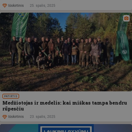
Išskirtinis
25. spalis, 2025
PATIRTIS
Medžiotojas ir medelis: kai miškas tampa bendru
rūpesčiu
Išskirtinis
23. spalis, 2025