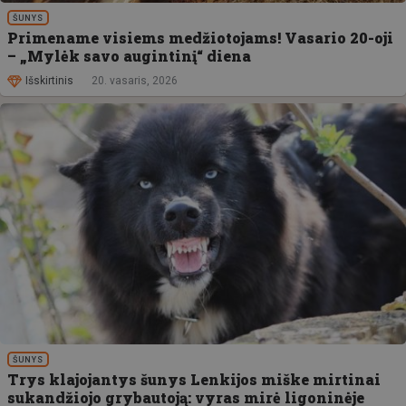
ŠUNYS
Primename visiems medžiotojams! Vasario 20-oji
– „Mylėk savo augintinį“ diena
Išskirtinis
20. vasaris, 2026
ŠUNYS
Trys klajojantys šunys Lenkijos miške mirtinai
sukandžiojo grybautoją: vyras mirė ligoninėje