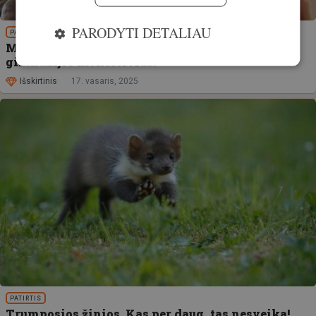
PARODYTI DETALIAU
PATIRTIS
Molėtų krašto medžiotojai edukavo Alantos
gimnazijos moksleivius!
Išskirtinis
17. vasaris, 2025
PATIRTIS
Trumposios žinios. Kas per daug, tas nesveika!