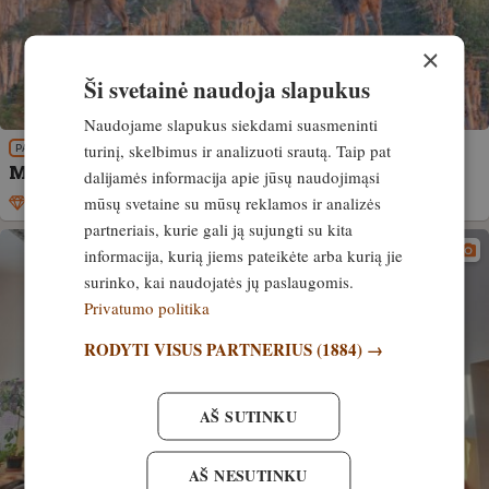
×
Ši svetainė naudoja slapukus
Naudojame slapukus siekdami suasmeninti
turinį, skelbimus ir analizuoti srautą. Taip pat
PATIRTIS
Medžiotojai nežudo dėl malonumo…
dalijamės informacija apie jūsų naudojimąsi
mūsų svetaine su mūsų reklamos ir analizės
Išskirtinis
10. kovas, 2025
partneriais, kurie gali ją sujungti su kita
informacija, kurią jiems pateikėte arba kurią jie
surinko, kai naudojatės jų paslaugomis.
Privatumo politika
RODYTI VISUS PARTNERIUS
(1884) →
AŠ SUTINKU
AŠ NESUTINKU